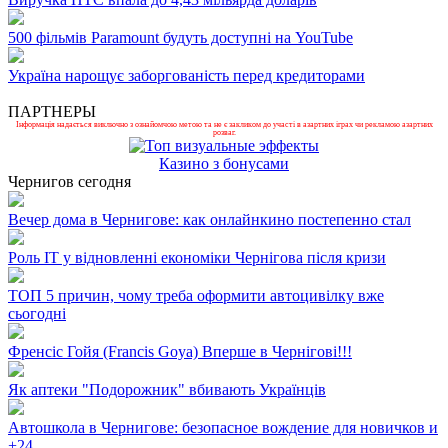
500 фільмів Paramount будуть доступні на YouTube
Україна нарощує заборгованість перед кредиторами
ПАРТНЕРЫ
Інформація надається виключно з ознайомчою метою та не є закликом до участі в азартних іграх чи рекламою азартних
розваг.
Казино з бонусами
Чернигов сегодня
Вечер дома в Чернигове: как онлайнкино постепенно стал
Роль ІТ у відновленні економіки Чернігова після кризи
ТОП 5 причин, чому треба оформити автоцивілку вже
сьогодні
Френсіс Гойя (Francis Goya) Вперше в Чернігові!!!
Як аптеки "Подорожник" вбивають Українців
Автошкола в Чернигове: безопасное вождение для новичков и
+
24