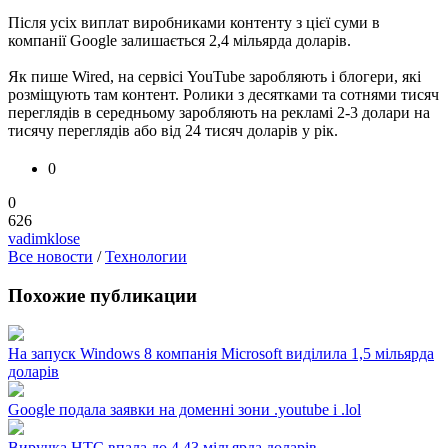
Після усіх виплат виробниками контенту з цієї суми в
компанії Google залишається 2,4 мільярда доларів.
Як пише Wired, на сервісі YouTube заробляють і блогери, які
розміщують там контент. Ролики з десятками та сотнями тисяч
переглядів в середньому заробляють на рекламі 2-3 долари на
тисячу переглядів або від 24 тисяч доларів у рік.
0
0
626
vadimklose
Все новости
/
Технологии
Похожие публикации
На запуск Windows 8 компанія Microsoft виділила 1,5 мільярда
доларів
Google подала заявки на доменні зони .youtube і .lol
Виручка HTC впала до 4,43 мільярда доларів