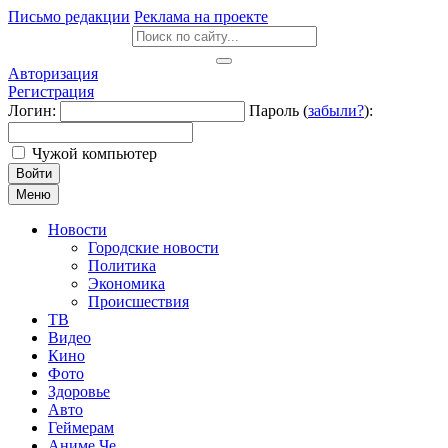
Письмо редакции
Реклама на проекте
Авторизация
Регистрация
Логин:
Пароль (
забыли?
):
Чужой компьютер
Войти
Меню
Новости
Городские новости
Политика
Экономика
Происшествия
ТВ
Видео
Кино
Фото
Здоровье
Авто
Геймерам
Аниме Че