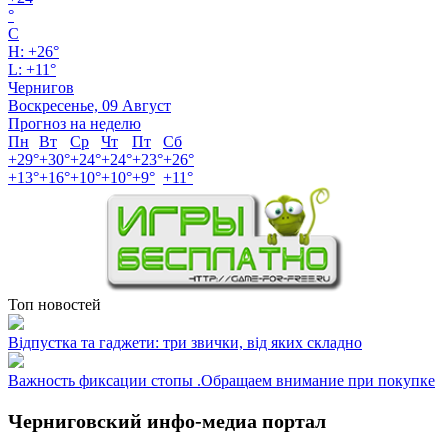
°
C
H:
+
26°
L:
+
11°
Чернигов
Воскресенье, 09 Август
Прогноз на неделю
Пн
Вт
Ср
Чт
Пт
Сб
+
29°
+
30°
+
24°
+
24°
+
23°
+
26°
+
13°
+
16°
+
10°
+
10°
+
9°
+
11°
Топ новостей
Відпустка та гаджети: три звички, від яких складно
Важность фиксации стопы .Обращаем внимание при покупке
Черниговский инфо-медиа портал