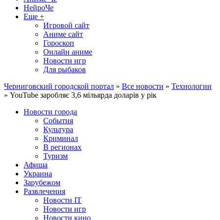
НейроЧе
Еще +
Игровой сайт
Аниме сайт
Гороскоп
Онлайн аниме
Новости игр
Для рыбаков
Черниговский городской портал
»
Все новости
»
Технологии
» YouTube заробляє 3,6 мільярда доларів у рік
Новости города
События
Культура
Криминал
В регионах
Туризм
Афиша
Украина
Зарубежом
Развлечения
Новости IT
Новости игр
Новости кино