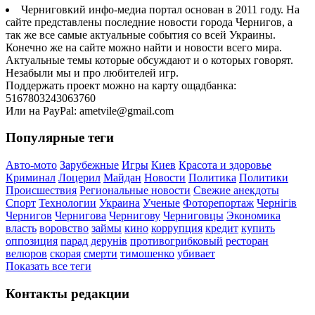
Черниговкий инфо-медиа портал основан в 2011 году. На
сайте представлены последние новости города Чернигов, а
так же все самые актуальные события со всей Украины.
Конечно же на сайте можно найти и новости всего мира.
Актуальные темы которые обсуждают и о которых говорят.
Незабыли мы и про любителей игр.
Поддержать проект можно на карту ощадбанка:
5167803243063760
Или на PayPal: ametvile@gmail.com
Популярные теги
Авто-мото
Зарубежные
Игры
Киев
Красота и здоровье
Криминал
Лоцерил
Майдан
Новости
Политика
Политики
Происшествия
Региональные новости
Свежие анекдоты
Спорт
Технологии
Украина
Ученые
Фоторепортаж
Чернігів
Чернигов
Чернигова
Чернигову
Черниговцы
Экономика
власть
воровство
займы
кино
коррупция
кредит
купить
оппозиция
парад дерунів
противогрибковый
ресторан
велюров
скорая
смерти
тимошенко
убивает
Показать все теги
Контакты редакции