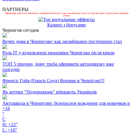
ПАРТНЕРЫ
Інформація надається виключно з ознайомчою метою та не є закликом до участі в азартних іграх чи рекламою азартних
розваг.
Казино з бонусами
Чернигов сегодня
Вечер дома в Чернигове: как онлайнкино постепенно стал
Роль ІТ у відновленні економіки Чернігова після кризи
ТОП 5 причин, чому треба оформити автоцивілку вже
сьогодні
Френсіс Гойя (Francis Goya) Вперше в Чернігові!!!
Як аптеки "Подорожник" вбивають Українців
Автошкола в Чернигове: безопасное вождение для новичков и
+
18
°
C
H:
+
22°
L:
+
16°