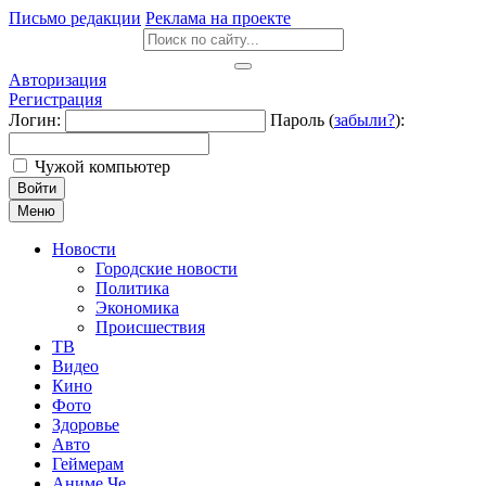
Письмо редакции
Реклама на проекте
Авторизация
Регистрация
Логин:
Пароль (
забыли?
):
Чужой компьютер
Войти
Меню
Новости
Городские новости
Политика
Экономика
Происшествия
ТВ
Видео
Кино
Фото
Здоровье
Авто
Геймерам
Аниме Че