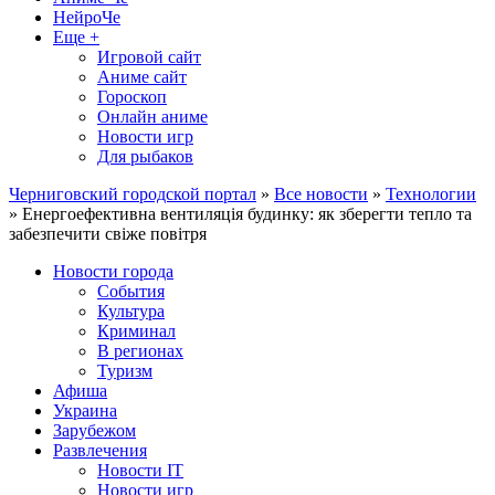
НейроЧе
Еще +
Игровой сайт
Аниме сайт
Гороскоп
Онлайн аниме
Новости игр
Для рыбаков
Черниговский городской портал
»
Все новости
»
Технологии
» Енергоефективна вентиляція будинку: як зберегти тепло та
забезпечити свіже повітря
Новости города
События
Культура
Криминал
В регионах
Туризм
Афиша
Украина
Зарубежом
Развлечения
Новости IT
Новости игр