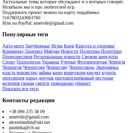
Актуальные темы которые обсуждают и о которых говорят.
Незабыли мы и про любителей игр.
Поддержать проект можно на карту ощадбанка:
5167803243063760
Или на PayPal: ametvile@gmail.com
Популярные теги
Авто-мото
Зарубежные
Игры
Киев
Красота и здоровье
Криминал
Лоцерил
Майдан
Новости
Политика
Политики
Происшествия
Региональные новости
Свежие анекдоты
Спорт
Технологии
Украина
Ученые
Фоторепортаж
Чернігів
Чернигов
Чернигова
Чернигову
Черниговцы
Экономика
власть
воровство
займы
кино
коррупция
кредит
купить
оппозиция
парад дерунів
противогрибковый
ресторан
велюров
скорая
смерти
тимошенко
убивает
Показать все теги
Контакты редакции
+38 096 235 38 09
ametvile@gmail.com
alextolstuhin@ukr.net
pautinka@ch.ua
Украина, г. Чернигов