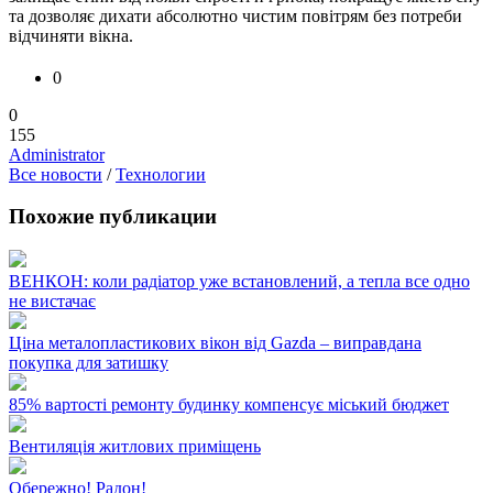
та дозволяє дихати абсолютно чистим повітрям без потреби
відчиняти вікна.
0
0
155
Administrator
Все новости
/
Технологии
Похожие публикации
ВЕНКОН: коли радіатор уже встановлений, а тепла все одно
не вистачає
Ціна металопластикових вікон від Gazda – виправдана
покупка для затишку
85% вартості ремонту будинку компенсує міський бюджет
Вентиляція житлових приміщень
Обережно! Радон!