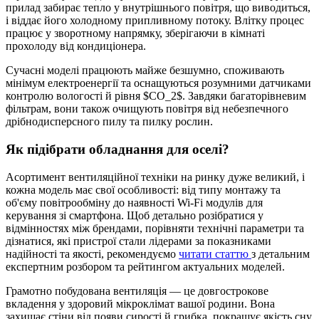
прилад забирає тепло у внутрішнього повітря, що виводиться,
і віддає його холодному припливному потоку. Влітку процес
працює у зворотному напрямку, зберігаючи в кімнаті
прохолоду від кондиціонера.
Сучасні моделі працюють майже безшумно, споживають
мінімум електроенергії та оснащуються розумними датчиками
контролю вологості й рівня
$CO_2$
. Завдяки багаторівневим
фільтрам, вони також очищують повітря від небезпечного
дрібнодисперсного пилу та пилку рослин.
Як підібрати обладнання для оселі?
Асортимент вентиляційної техніки на ринку дуже великий, і
кожна модель має свої особливості: від типу монтажу та
об'єму повітрообміну до наявності Wi-Fi модулів для
керування зі смартфона. Щоб детально розібратися у
відмінностях між брендами, порівняти технічні параметри та
дізнатися, які пристрої стали лідерами за показниками
надійності та якості, рекомендуємо
читати статтю
з детальним
експертним розбором та рейтингом актуальних моделей.
Грамотно побудована вентиляція — це довгострокове
вкладення у здоровий мікроклімат вашої родини. Вона
захищає стіни від появи сирості й грибка, покращує якість сну