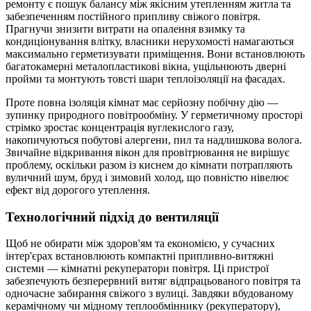
ремонту є пошук балансу між якісним утепленням житла та
забезпеченням постійного припливу свіжого повітря.
Прагнучи знизити витрати на опалення взимку та
кондиціонування влітку, власники нерухомості намагаються
максимально герметизувати приміщення. Вони встановлюють
багатокамерні металопластикові вікна, ущільнюють дверні
пройми та монтують товсті шари теплоізоляції на фасадах.
Проте повна ізоляція кімнат має серйозну побічну дію —
зупинку природного повітрообміну. У герметичному просторі
стрімко зростає концентрація вуглекислого газу,
накопичуються побутові алергени, пил та надлишкова волога.
Звичайне відкривання вікон для провітрювання не вирішує
проблему, оскільки разом із киснем до кімнати потрапляють
вуличний шум, бруд і зимовий холод, що повністю нівелює
ефект від дорогого утеплення.
Технологічний підхід до вентиляції
Щоб не обирати між здоров'ям та економією, у сучасних
інтер'єрах встановлюють компактні припливно-витяжні
системи — кімнатні рекуператори повітря. Ці пристрої
забезпечують безперервний витяг відпрацьованого повітря та
одночасне забирання свіжого з вулиці. Завдяки вбудованому
керамічному чи мідному теплообміннику (рекуператору),