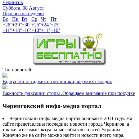
Чернигов
Суббота, 08 Август
Прогноз на неделю
Вс
Пн
Вт
Ср
Чт
Пт
+
26°
+
29°
+
30°
+
25°
+
24°
+
25°
+
11°
+
13°
+
16°
+
10°
+
11°
+
10°
Топ новостей
Відпустка та гаджети: три звички, від яких складно
Важность фиксации стопы .Обращаем внимание при покупке
Черниговский инфо-медиа портал
Черниговкий инфо-медиа портал основан в 2011 году. На
сайте представлены последние новости города Чернигов, а
так же все самые актуальные события со всей Украины.
Конечно же на сайте можно найти и новости всего мира.