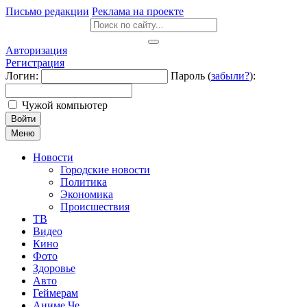
Письмо редакции
Реклама на проекте
Авторизация
Регистрация
Логин:
Пароль (
забыли?
):
Чужой компьютер
Войти
Меню
Новости
Городские новости
Политика
Экономика
Происшествия
ТВ
Видео
Кино
Фото
Здоровье
Авто
Геймерам
Аниме Че