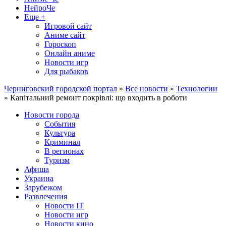
НейроЧе
Еще +
Игровой сайт
Аниме сайт
Гороскоп
Онлайн аниме
Новости игр
Для рыбаков
Черниговский городской портал
»
Все новости
»
Технологии
» Капітальний ремонт покрівлі: що входить в роботи
Новости города
События
Культура
Криминал
В регионах
Туризм
Афиша
Украина
Зарубежом
Развлечения
Новости IT
Новости игр
Новости кино