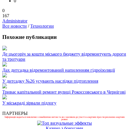
0
0
167
Administrator
Все новости
/
Технологии
Похожие публикации
Де цьогоріч за кошти міського бюджету відремонтують дороги
та тротуари
Дах дитсадка відремонтований напиленням гідроізоляції
У дитсадку №26 усувають наслідки підтоплення
Триває капітальний ремонт вулиці Рокоссовського в Чернігові
У міськраді зірвали підлогу
ПАРТНЕРЫ
Інформація надається виключно з ознайомчою метою та не є закликом до участі в азартних іграх чи рекламою азартних
розваг.
Казино з бонусами