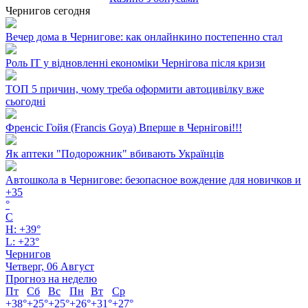
Чернигов сегодня
Вечер дома в Чернигове: как онлайнкино постепенно стал
Роль ІТ у відновленні економіки Чернігова після кризи
ТОП 5 причин, чому треба оформити автоцивілку вже
сьогодні
Френсіс Гойя (Francis Goya) Вперше в Чернігові!!!
Як аптеки "Подорожник" вбивають Українців
Автошкола в Чернигове: безопасное вождение для новичков и
+
35
°
C
H:
+
39°
L:
+
23°
Чернигов
Четверг, 06 Август
Прогноз на неделю
Пт
Сб
Вс
Пн
Вт
Ср
+
38°
+
25°
+
25°
+
26°
+
31°
+
27°