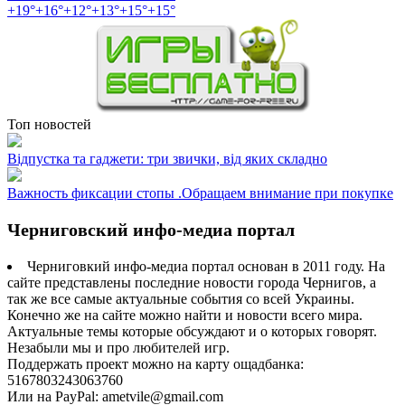
+
19°
+
16°
+
12°
+
13°
+
15°
+
15°
Топ новостей
Відпустка та гаджети: три звички, від яких складно
Важность фиксации стопы .Обращаем внимание при покупке
Черниговский инфо-медиа портал
Черниговкий инфо-медиа портал основан в 2011 году. На
сайте представлены последние новости города Чернигов, а
так же все самые актуальные события со всей Украины.
Конечно же на сайте можно найти и новости всего мира.
Актуальные темы которые обсуждают и о которых говорят.
Незабыли мы и про любителей игр.
Поддержать проект можно на карту ощадбанка:
5167803243063760
Или на PayPal: ametvile@gmail.com