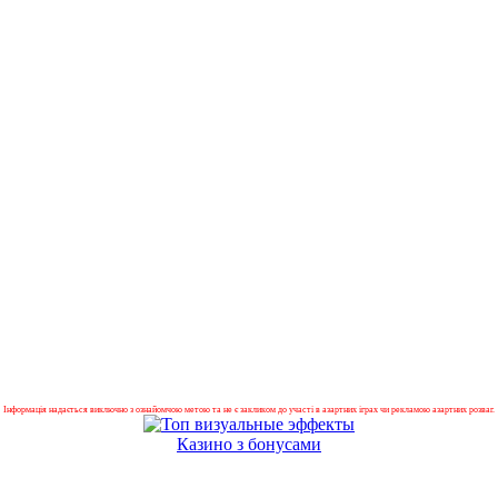
Інформація надається виключно з ознайомчою метою та не є закликом до участі в азартних іграх чи рекламою азартних розваг.
Казино з бонусами