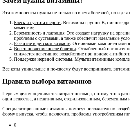
Зачем нужны витамины?
Эти компоненты нужны не только во время болезней, но и для
Блеск и густота шерсти
. Витамины группы В, пивные дро
моментах;
Беременность и лактация
. Это создает нагрузку на орг
проблемы с суставами, а также обеспечит идеальные усло
Развитие в детском возрасте
. Основными компонентами яв
Восстановление после болезни
. Ослабленный организм п
снижается негативное воздействие при приеме антибиоти
Поддержка нервной системы
. Мультивитаминные комплек
Все коты уникальные и по-своему будут воспринимать витами
Правила выбора витаминов
Первым делом оценивается возраст питомца, потому что в раз
одни вещества, а неактивным, стерилизованным, беременным 
Специализированные витамины помогут положительно воздейст
форму выпуска, чтобы исключить проблемы употреблениям питом
0