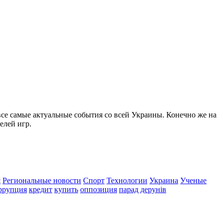
все самые актуальные события со всей Украины. Конечно же на
елей игр.
я
Региональные новости
Спорт
Технологии
Украина
Ученые
ррупция
кредит
купить
оппозиция
парад дерунів