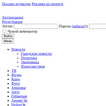
Письмо редакции
Реклама на проекте
Авторизация
Регистрация
Логин:
Пароль (
забыли?
):
Чужой компьютер
Войти
Меню
Новости
Городские новости
Политика
Экономика
Происшествия
ТВ
Видео
Кино
Фото
Здоровье
Авто
Геймерам
Аниме Че
НейроЧе