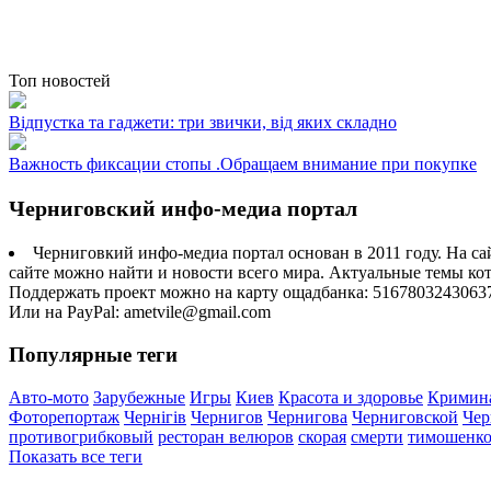
Топ новостей
Відпустка та гаджети: три звички, від яких складно
Важность фиксации стопы .Обращаем внимание при покупке
Черниговский инфо-медиа портал
Черниговкий инфо-медиа портал основан в 2011 году. На са
сайте можно найти и новости всего мира. Актуальные темы ко
Поддержать проект можно на карту ощадбанка: 5167803243063
Или на PayPal: ametvile@gmail.com
Популярные теги
Авто-мото
Зарубежные
Игры
Киев
Красота и здоровье
Кримин
Фоторепортаж
Чернігів
Чернигов
Чернигова
Черниговской
Чер
противогрибковый
ресторан велюров
скорая
смерти
тимошенк
Показать все теги