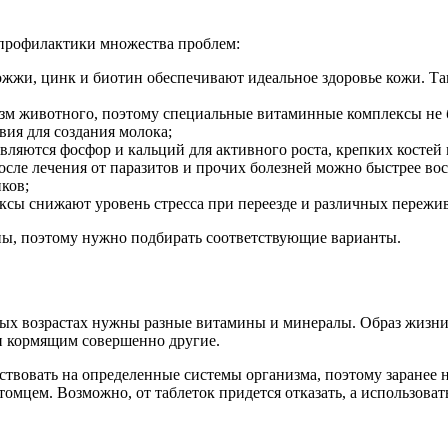
 профилактики множества проблем:
жжи, цинк и биотин обеспечивают идеальное здоровье кожи. Так
анизм животного, поэтому специальные витаминные комплексы не
вия для создания молока;
ляются фосфор и кальций для активного роста, крепких костей и
осле лечения от паразитов и прочих болезней можно быстрее в
ков;
сы снижают уровень стресса при переезде и различных пережи
ны, поэтому нужно подбирать соответствующие варианты.
ных возрастах нужны разные витамины и минералы. Образ жизни
и кормящим совершенно другие.
вовать на определенные системы организма, поэтому заранее н
цем. Возможно, от таблеток придется отказать, а использовать