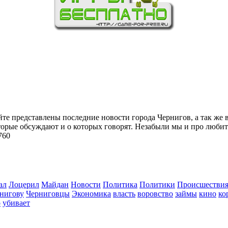
йте представлены последние новости города Чернигов, а так же 
торые обсуждают и о которых говорят. Незабыли мы и про любит
760
ал
Лоцерил
Майдан
Новости
Политика
Политики
Происшестви
нигову
Черниговцы
Экономика
власть
воровство
займы
кино
ко
о
убивает