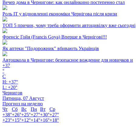
Вечер дома в Чернигове: как онлайнкино постепенно стал
Роль ІТ у відновленні економіки Чернігова після кризи
ТОП 5 причин, чому треба оформити автоцивілку вже сьогодні
Френсіс Гойя (Francis Goya) Вперше в Чернігові!!!
Як аптеки "Подорожник" вбивають Українців
Автошкола в Чернигове: безопасное вождение для новичков и
+
37
°
C
H:
+
37°
L:
+
20°
Чернигов
Пятница, 07 Август
Прогноз на неделю
Чт
Сб
Вс
Пн
Вт
Ср
+
38°
+
26°
+
25°
+
27°
+
30°
+
27°
+
23°
+
15°
+
12°
+
14°
+
16°
+
18°