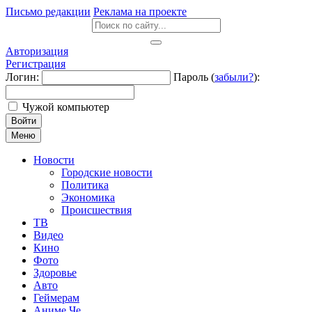
Письмо редакции
Реклама на проекте
Авторизация
Регистрация
Логин:
Пароль (
забыли?
):
Чужой компьютер
Войти
Меню
Новости
Городские новости
Политика
Экономика
Происшествия
ТВ
Видео
Кино
Фото
Здоровье
Авто
Геймерам
Аниме Че