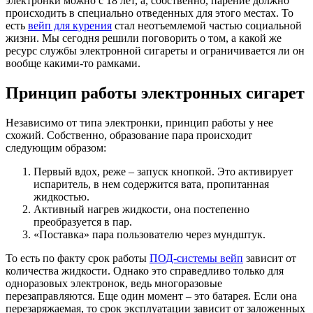
электронки можно с 18 лет, а, собственно, парение должно
происходить в специально отведенных для этого местах. То
есть
вейп для курения
стал неотъемлемой частью социальной
жизни. Мы сегодня решили поговорить о том, а какой же
ресурс службы электронной сигареты и ограничивается ли он
вообще какими-то рамками.
Принцип работы электронных сигарет
Независимо от типа электронки, принцип работы у нее
схожий. Собственно, образование пара происходит
следующим образом:
Первый вдох, реже – запуск кнопкой. Это активирует
испаритель, в нем содержится вата, пропитанная
жидкостью.
Активный нагрев жидкости, она постепенно
преобразуется в пар.
«Поставка» пара пользователю через мундштук.
То есть по факту срок работы
ПОД-системы вейп
зависит от
количества жидкости. Однако это справедливо только для
одноразовых электронок, ведь многоразовые
перезаправляются. Еще один момент – это батарея. Если она
перезаряжаемая, то срок эксплуатации зависит от заложенных