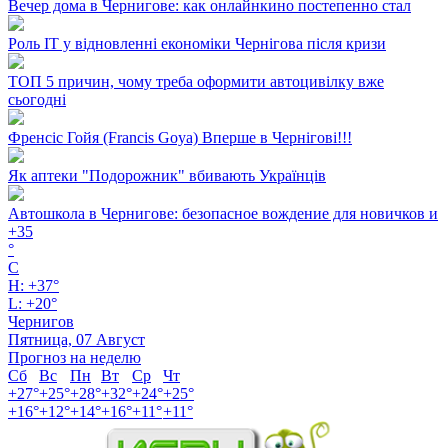
Вечер дома в Чернигове: как онлайнкино постепенно стал
Роль ІТ у відновленні економіки Чернігова після кризи
ТОП 5 причин, чому треба оформити автоцивілку вже
сьогодні
Френсіс Гойя (Francis Goya) Вперше в Чернігові!!!
Як аптеки "Подорожник" вбивають Українців
Автошкола в Чернигове: безопасное вождение для новичков и
+
35
°
C
H:
+
37°
L:
+
20°
Чернигов
Пятница, 07 Август
Прогноз на неделю
Сб
Вс
Пн
Вт
Ср
Чт
+
27°
+
25°
+
28°
+
32°
+
24°
+
25°
+
16°
+
12°
+
14°
+
16°
+
11°
+
11°