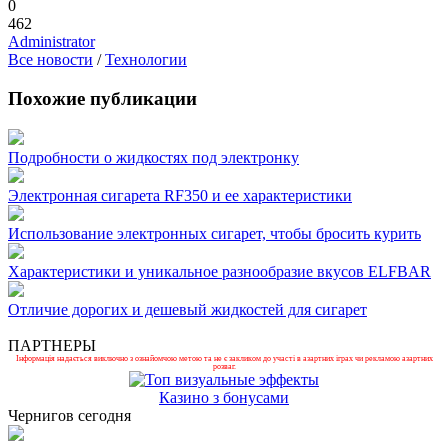
0
462
Administrator
Все новости
/
Технологии
Похожие публикации
Подробности о жидкостях под электронку
Электронная сигарета RF350 и ее характеристики
Использование электронных сигарет, чтобы бросить курить
Характеристики и уникальное разнообразие вкусов ELFBAR
Отличие дорогих и дешевый жидкостей для сигарет
ПАРТНЕРЫ
Інформація надається виключно з ознайомчою метою та не є закликом до участі в азартних іграх чи рекламою азартних
розваг.
Казино з бонусами
Чернигов сегодня