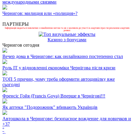
международными связями
Чернигов: милиция или «полиция»?
ПАРТНЕРЫ
Інформація надається виключно з ознайомчою метою та не є закликом до участі в азартних іграх чи рекламою азартних
розваг.
Казино з бонусами
Чернигов сегодня
Вечер дома в Чернигове: как онлайнкино постепенно стал
Роль ІТ у відновленні економіки Чернігова після кризи
ТОП 5 причин, чому треба оформити автоцивілку вже
сьогодні
Френсіс Гойя (Francis Goya) Вперше в Чернігові!!!
Як аптеки "Подорожник" вбивають Українців
Автошкола в Чернигове: безопасное вождение для новичков и
+
37
°