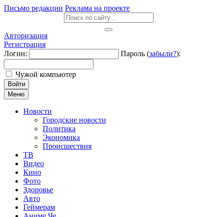
Письмо редакции
Реклама на проекте
Авторизация
Регистрация
Логин:
Пароль (
забыли?
):
Чужой компьютер
Войти
Меню
Новости
Городские новости
Политика
Экономика
Происшествия
ТВ
Видео
Кино
Фото
Здоровье
Авто
Геймерам
Аниме Че