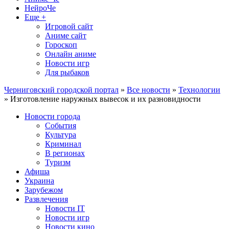
НейроЧе
Еще +
Игровой сайт
Аниме сайт
Гороскоп
Онлайн аниме
Новости игр
Для рыбаков
Черниговский городской портал
»
Все новости
»
Технологии
» Изготовление наружных вывесок и их разновидности
Новости города
События
Культура
Криминал
В регионах
Туризм
Афиша
Украина
Зарубежом
Развлечения
Новости IT
Новости игр
Новости кино