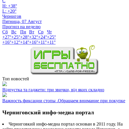
C
H:
+
38°
L:
+
20°
Чернигов
Пятница, 07 Август
Прогноз на неделю
Сб
Вс
Пн
Вт
Ср
Чт
+
27°
+
25°
+
28°
+
32°
+
24°
+
25°
+
16°
+
12°
+
14°
+
16°
+
11°
+
11°
Топ новостей
Відпустка та гаджети: три звички, від яких складно
Важность фиксации стопы .Обращаем внимание при покупке
Черниговский инфо-медиа портал
Черниговкий инфо-медиа портал основан в 2011 году. На