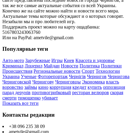
сайте представлены последние новости города Чернигов, а
так же все самые актуальные события со всей Украины.
Конечно же на сайте можно найти и новости всего мира.
Актуальные темы которые обсуждают и о которых говорят.
Незабыли мы и про любителей игр.
Поддержать проект можно на карту ощадбанка:
5167803243063760
Или на PayPal: ametvile@gmail.com
Популярные теги
Авто-мото
Зарубежные
Игры
Киев
Красота и здоровье
Криминал
Лоцерил
Майдан
Новости
Политика
Политики
Происшествия
Региональные новости
Спорт
Технологии
Украина
Ученые
Фоторепортаж
Чернігів
Чернигов
Чернигова
Черниговской
Чернигову
Черниговцы
Экономика
власть
воровство
займы
кино
коррупция
кредит
купить
оппозиция
парад дерунів
противогрибковый
ресторан велюров
скорая
смерти
тимошенко
убивает
Показать все теги
Контакты редакции
+38 096 235 38 09
ametvile@gmail.com