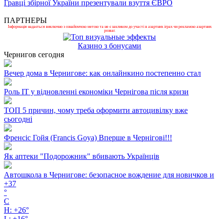
Гравці збірної України презентували взуття ЄВРО
ПАРТНЕРЫ
Інформація надається виключно з ознайомчою метою та не є закликом до участі в азартних іграх чи рекламою азартних
розваг.
Казино з бонусами
Чернигов сегодня
Вечер дома в Чернигове: как онлайнкино постепенно стал
Роль ІТ у відновленні економіки Чернігова після кризи
ТОП 5 причин, чому треба оформити автоцивілку вже
сьогодні
Френсіс Гойя (Francis Goya) Вперше в Чернігові!!!
Як аптеки "Подорожник" вбивають Українців
Автошкола в Чернигове: безопасное вождение для новичков и
+
37
°
C
H:
+
26°
L:
+
16°