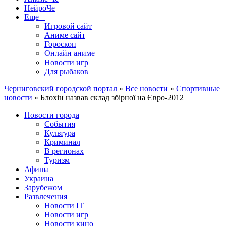
НейроЧе
Еще +
Игровой сайт
Аниме сайт
Гороскоп
Онлайн аниме
Новости игр
Для рыбаков
Черниговский городской портал
»
Все новости
»
Спортивные
новости
» Блохін назвав склад збірної на Євро-2012
Новости города
События
Культура
Криминал
В регионах
Туризм
Афиша
Украина
Зарубежом
Развлечения
Новости IT
Новости игр
Новости кино