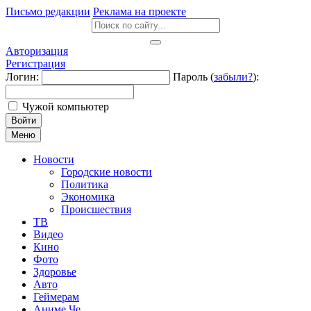
Письмо редакции
Реклама на проекте
Авторизация
Регистрация
Логин:
Пароль (
забыли?
):
Чужой компьютер
Войти
Меню
Новости
Городские новости
Политика
Экономика
Происшествия
ТВ
Видео
Кино
Фото
Здоровье
Авто
Геймерам
Аниме Че