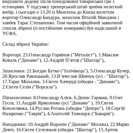
вирушити додому після понеділкової товариської гри з
естонцями. У підсумку тренерський штаб зробив нелегкий
вибір, і сьогодні о 13.20 із Мюнхена до Києва вилетіли
воротар Олександр Бандура, захисник Віталій Мандзюк і
хавбек Тарас Степаненко. Тим часом офіційний заявочний
список збірної (із постійними номерами) був надісланий в
УЄФА.
Склад збірної України:
Воротарі: 23.Олександр Горяїнов ("Металіст"), 1.Максим
Коваль ("Динамо"), 12.Андрій П’ятов ("Шахтар"),.
Захисники: 21.Богдан Бутко ("Іллічівець"), 5.Олександр Кучер,
20.Ярослав Ракицький, 13.В’ячеслав Шевчук (усі - "Шахтар"),
17.Тарас Михалик, 3.Євген Хачеріді (обидва - "Динамо"),
2.Євген Селін ("Ворскла").
Півзахисники: 8.Олександр Алієв, 6.Денис Гармаш, 9.Олег
Гусєв, 11.Андрій Ярмоленко (усі "Динамо" ), 19.Євген
Коноплянка, 14.Руслан Ротань (обидва "Дніпро"), 18.Сергій
Назаренко ("Таврія"), 4.Анатолій Тимощук ("Баварія").
Нападники: 10.Андрій Воронін ("Динамо" Москва), 22.Марко
Девіч, 16.Євген Селезньов (обидва "Шахтар"), 15.Артем