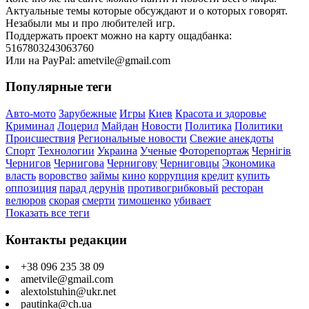
Актуальные темы которые обсуждают и о которых говорят.
Незабыли мы и про любителей игр.
Поддержать проект можно на карту ощадбанка:
5167803243063760
Или на PayPal: ametvile@gmail.com
Популярные теги
Авто-мото
Зарубежные
Игры
Киев
Красота и здоровье
Криминал
Лоцерил
Майдан
Новости
Политика
Политики
Происшествия
Региональные новости
Свежие анекдоты
Спорт
Технологии
Украина
Ученые
Фоторепортаж
Чернігів
Чернигов
Чернигова
Чернигову
Черниговцы
Экономика
власть
воровство
займы
кино
коррупция
кредит
купить
оппозиция
парад дерунів
противогрибковый
ресторан
велюров
скорая
смерти
тимошенко
убивает
Показать все теги
Контакты редакции
+38 096 235 38 09
ametvile@gmail.com
alextolstuhin@ukr.net
pautinka@ch.ua