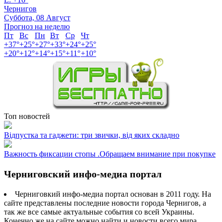
Чернигов
Суббота, 08 Август
Прогноз на неделю
Пт
Вс
Пн
Вт
Ср
Чт
+
37°
+
25°
+
27°
+
33°
+
24°
+
25°
+
20°
+
12°
+
14°
+
15°
+
11°
+
10°
Топ новостей
Відпустка та гаджети: три звички, від яких складно
Важность фиксации стопы .Обращаем внимание при покупке
Черниговский инфо-медиа портал
Черниговкий инфо-медиа портал основан в 2011 году. На
сайте представлены последние новости города Чернигов, а
так же все самые актуальные события со всей Украины.
Конечно же на сайте можно найти и новости всего мира.