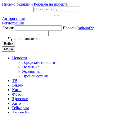
Письмо редакции
Реклама на проекте
Авторизация
Регистрация
Логин:
Пароль (
забыли?
):
Чужой компьютер
Войти
Меню
Новости
Городские новости
Политика
Экономика
Происшествия
ТВ
Видео
Кино
Фото
Здоровье
Авто
Геймерам
Аниме Че