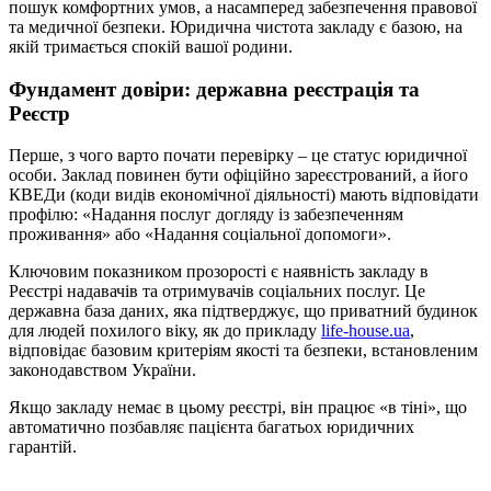
пошук комфортних умов, а насамперед забезпечення правової
та медичної безпеки. Юридична чистота закладу є базою, на
якій тримається спокій вашої родини.
Фундамент довіри: державна реєстрація та
Реєстр
Перше, з чого варто почати перевірку – це статус юридичної
особи. Заклад повинен бути офіційно зареєстрований, а його
КВЕДи (коди видів економічної діяльності) мають відповідати
профілю: «Надання послуг догляду із забезпеченням
проживання» або «Надання соціальної допомоги».
Ключовим показником прозорості є наявність закладу в
Реєстрі надавачів та отримувачів соціальних послуг. Це
державна база даних, яка підтверджує, що приватний будинок
для людей похилого віку, як до прикладу
life-house.ua
,
відповідає базовим критеріям якості та безпеки, встановленим
законодавством України.
Якщо закладу немає в цьому реєстрі, він працює «в тіні», що
автоматично позбавляє пацієнта багатьох юридичних
гарантій.