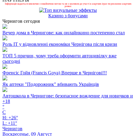
Інформація надається виключно з ознайомчою метою та не є закликом до участі в азартних іграх чи рекламою азартних
розваг.
Казино з бонусами
Чернигов сегодня
Вечер дома в Чернигове: как онлайнкино постепенно стал
Роль ІТ у відновленні економіки Чернігова після кризи
ТОП 5 причин, чому треба оформити автоцивілку вже
сьогодні
Френсіс Гойя (Francis Goya) Вперше в Чернігові!!!
Як аптеки "Подорожник" вбивають Українців
Автошкола в Чернигове: безопасное вождение для новичков и
+
18
°
C
H:
+
26°
L:
+
11°
Чернигов
Воскресенье, 09 Август