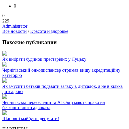
0
0
229
Administrator
Все новости
/
Красота и здоровье
Похожие публикации
Як вибрати будинок престарілих у Луцьку
Чернігівський онкодиспансер отримав вищу акредитаційну
категорію
Як змусити батьків подавати заявку в дитсадок, а не в кілька
дитсадків?
Чернігівські переселенці та АТОвці мають право на
безкоштовного адвоката
Шановні майбутні депутати!
ПАРТНЕРЫ