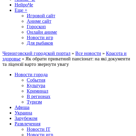
НейроЧе
Еще +
Игровой сайт
Аниме сайт
Гороскоп
Онлайн аниме
Новости игр
Для рыбаков
Черниговский городской портал
»
Все новости
»
Красота и
здоровье
» Як обрати приватний пансіонат: на які документи
та ліцензії варто звернути увагу
Новости города
События
Культура
Криминал
В регионах
Туризм
Афиша
Украина
Зарубежом
Развлечения
Новости IT
Новости игр