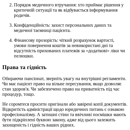
Порядок медичного втручання: хто приймає рішення у
критичній ситуації та як відбувається інформування
родичів.
Конфіденційність: захист персональних даних та
медичної таємниці пацієнта.
Фінансову прозорість: чіткий розрахунок вартості,
умови повернення коштів за невикористані дні та
відсутність прихованих платежів за «додаткові» ліки чи
пелюшки.
Права та гідність
Обираючи пансіонат, зверніть увагу на внутрішні регламенти.
Чи має пацієнт право на вільне пересування, якщо дозволяє
стан здоров'я. Чи забезпечено право на приватність під час
процедур, тощо.
Не соромтеся просити оригінали або завірені копії документів.
Відкритість адміністрації щодо юридичних питань є ознакою
професіоналізму. А затишні стіни та ввічливі посмішки мають
бути підкріплені буквою закону, адже від цього залежить
захищеність і гідність ваших рідних.