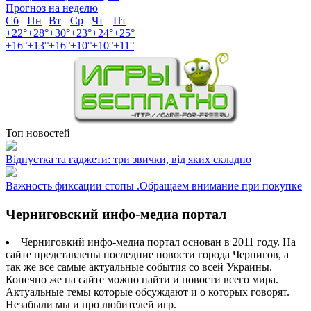
Прогноз на неделю
Сб
Пн
Вт
Ср
Чт
Пт
+
22°
+
28°
+
30°
+
23°
+
24°
+
25°
+
16°
+
13°
+
16°
+
10°
+
10°
+
11°
Топ новостей
Відпустка та гаджети: три звички, від яких складно
Важность фиксации стопы .Обращаем внимание при покупке
Черниговский инфо-медиа портал
Черниговкий инфо-медиа портал основан в 2011 году. На
сайте представлены последние новости города Чернигов, а
так же все самые актуальные события со всей Украины.
Конечно же на сайте можно найти и новости всего мира.
Актуальные темы которые обсуждают и о которых говорят.
Незабыли мы и про любителей игр.