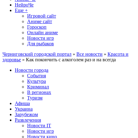
НейроЧе
Еще +
Игровой сайт
Аниме сайт
Гороскоп
Онлайн аниме
Новости игр
Для рыбаков
Черниговский городской портал
»
Все новости
»
Красота и
здоровье
» Как покончить с алкоголем раз и на всегда
Новости города
События
Культура
Криминал
В регионах
Туризм
Афиша
Украина
Зарубежом
Развлечения
Новости IT
Новости игр
Новости кино