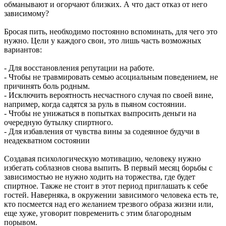
обманывают и огорчают близких. А что даст отказ от него
зависимому?
Бросая пить, необходимо постоянно вспоминать, для чего это
нужно. Цели у каждого свои, это лишь часть возможных
вариантов:
- Для восстановления репутации на работе.
- Чтобы не травмировать семью асоциальным поведением, не
причинять боль родным.
- Исключить вероятность несчастного случая по своей вине,
например, когда садятся за руль в пьяном состоянии.
- Чтобы не унижаться в попытках выпросить деньги на
очередную бутылку спиртного.
- Для избавления от чувства вины за содеянное будучи в
неадекватном состоянии
Создавая психологическую мотивацию, человеку нужно
избегать соблазнов снова выпить. В первый месяц борьбы с
зависимостью не нужно ходить на торжества, где будет
спиртное. Также не стоит в этот период приглашать к себе
гостей. Наверняка, в окружении зависимого человека есть те,
кто посмеется над его желанием трезвого образа жизни или,
еще хуже, уговорит повременить с этим благородным
порывом.