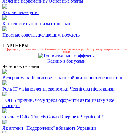
Лечение наркомании? Основные этапы
Как не переедать?
Как очистить организм от шлаков
Простые советы, желающим похудеть
ПАРТНЕРЫ
Інформація надається виключно з ознайомчою метою та не є закликом до участі в азартних іграх чи рекламою азартних
розваг.
Казино з бонусами
Чернигов сегодня
Вечер дома в Чернигове: как онлайнкино постепенно стал
Роль ІТ у відновленні економіки Чернігова після кризи
ТОП 5 причин, чому треба оформити автоцивілку вже
сьогодні
Френсіс Гойя (Francis Goya) Вперше в Чернігові!!!
Як аптеки "Подорожник" вбивають Українців