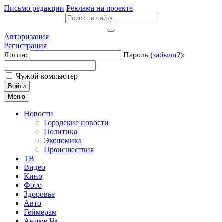
Письмо редакции
Реклама на проекте
Авторизация
Регистрация
Логин:
Пароль (
забыли?
):
Чужой компьютер
Войти
Меню
Новости
Городские новости
Политика
Экономика
Происшествия
ТВ
Видео
Кино
Фото
Здоровье
Авто
Геймерам
Аниме Че