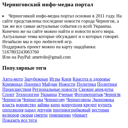
Черниговский инфо-медиа портал
Черниговкий инфо-медиа портал основан в 2011 году. На
сайте представлены последние новости города Чернигов, а
так же все самые актуальные события со всей Украины.
Конечно же на сайте можно найти и новости всего мира.
Актуальные темы которые обсуждают и о которых говорят.
Незабыли мы и про любителей игр.
Поддержать проект можно на карту ощадбанка:
5167803243063760
Или на PayPal: ametvile@gmail.com
Популярные теги
Авто-мото
Зарубежные
Игры
Киев
Красота и здоровье
Криминал
Лоцерил
Майдан
Новости
Политика
Политики
Происшествия
Региональные новости
Свежие анекдоты
Спорт
Технологии
Украина
Ученые
Фоторепортаж
Чернігів
Чернигов
Чернигова
Чернигову
Черниговцы
Экономика
власть
воровство
займы
кино
коррупция
кредит
купить
оппозиция
парад дерунів
противогрибковый
ресторан
велюров
скорая
смерти
тимошенко
убивает
Показать все теги