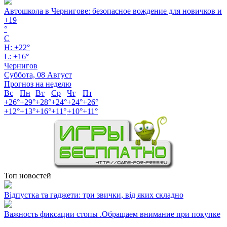
Автошкола в Чернигове: безопасное вождение для новичков и
+
19
°
C
H:
+
22°
L:
+
16°
Чернигов
Суббота, 08 Август
Прогноз на неделю
Вс
Пн
Вт
Ср
Чт
Пт
+
26°
+
29°
+
28°
+
24°
+
24°
+
26°
+
12°
+
13°
+
16°
+
11°
+
10°
+
11°
Топ новостей
Відпустка та гаджети: три звички, від яких складно
Важность фиксации стопы .Обращаем внимание при покупке