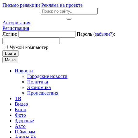
Письмо редакции
Реклама на проекте
Авторизация
Регистрация
Логин:
Пароль (
забыли?
):
Чужой компьютер
Войти
Меню
Новости
Городские новости
Политика
Экономика
Происшествия
ТВ
Видео
Кино
Фото
Здоровье
Авто
Геймерам
Аниме Че