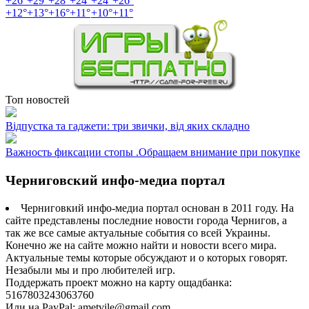
+
26°
+
29°
+
28°
+
24°
+
24°
+
26°
+
12°
+
13°
+
16°
+
11°
+
10°
+
11°
Топ новостей
Відпустка та гаджети: три звички, від яких складно
Важность фиксации стопы .Обращаем внимание при покупке
Черниговский инфо-медиа портал
Черниговкий инфо-медиа портал основан в 2011 году. На
сайте представлены последние новости города Чернигов, а
так же все самые актуальные события со всей Украины.
Конечно же на сайте можно найти и новости всего мира.
Актуальные темы которые обсуждают и о которых говорят.
Незабыли мы и про любителей игр.
Поддержать проект можно на карту ощадбанка:
5167803243063760
Или на PayPal: ametvile@gmail.com