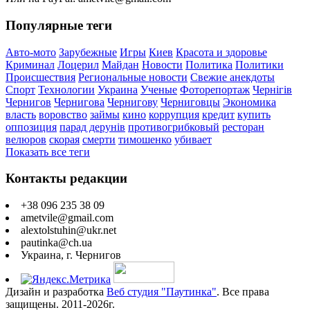
Популярные теги
Авто-мото
Зарубежные
Игры
Киев
Красота и здоровье
Криминал
Лоцерил
Майдан
Новости
Политика
Политики
Происшествия
Региональные новости
Свежие анекдоты
Спорт
Технологии
Украина
Ученые
Фоторепортаж
Чернігів
Чернигов
Чернигова
Чернигову
Черниговцы
Экономика
власть
воровство
займы
кино
коррупция
кредит
купить
оппозиция
парад дерунів
противогрибковый
ресторан
велюров
скорая
смерти
тимошенко
убивает
Показать все теги
Контакты редакции
+38 096 235 38 09
ametvile@gmail.com
alextolstuhin@ukr.net
pautinka@ch.ua
Украина, г. Чернигов
Дизайн и разработка
Веб студия "Паутинка"
. Все права
защищены. 2011-2026г.