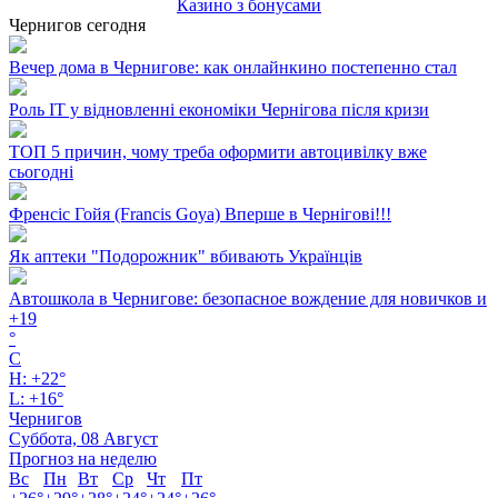
Казино з бонусами
Чернигов сегодня
Вечер дома в Чернигове: как онлайнкино постепенно стал
Роль ІТ у відновленні економіки Чернігова після кризи
ТОП 5 причин, чому треба оформити автоцивілку вже
сьогодні
Френсіс Гойя (Francis Goya) Вперше в Чернігові!!!
Як аптеки "Подорожник" вбивають Українців
Автошкола в Чернигове: безопасное вождение для новичков и
+
19
°
C
H:
+
22°
L:
+
16°
Чернигов
Суббота, 08 Август
Прогноз на неделю
Вс
Пн
Вт
Ср
Чт
Пт