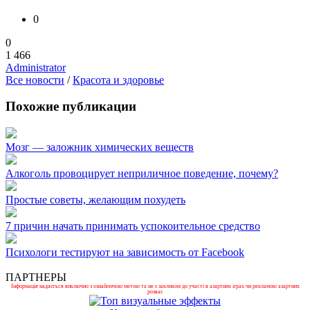
0
0
1 466
Administrator
Все новости
/
Красота и здоровье
Похожие публикации
Мозг — заложник химических веществ
Алкоголь провоцирует неприличное поведение, почему?
Простые советы, желающим похудеть
7 причин начать принимать успокоительное средство
Психологи тестируют на зависимость от Facebook
ПАРТНЕРЫ
Інформація надається виключно з ознайомчою метою та не є закликом до участі в азартних іграх чи рекламою азартних
розваг.