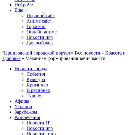
НейроЧе
Еще +
Игровой сайт
Аниме сайт
Гороскоп
Онлайн аниме
Новости игр
Для рыбаков
Черниговский городской портал
»
Все новости
»
Красота и
здоровье
» Механизм формирования зависимости
Новости города
События
Культура
Криминал
В регионах
Туризм
Афиша
Украина
Зарубежом
Развлечения
Новости IT
Новости игр
Новости кино