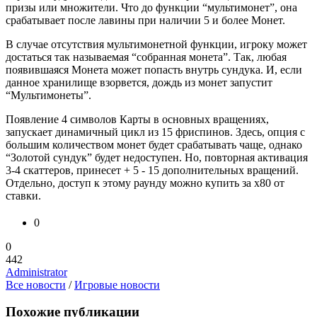
призы или множители. Что до функции “мультимонет”, она
срабатывает после лавины при наличии 5 и более Монет.
В случае отсутствия мультимонетной функции, игроку может
достаться так называемая “собранная монета”. Так, любая
появившаяся Монета может попасть внутрь сундука. И, если
данное хранилище взорвется, дождь из монет запустит
“Мультимонеты”.
Появление 4 символов Карты в основных вращениях,
запускает динамичный цикл из 15 фриспинов. Здесь, опция с
большим количеством монет будет срабатывать чаще, однако
“Золотой сундук” будет недоступен. Но, повторная активация
3-4 скаттеров, принесет + 5 - 15 дополнительных вращений.
Отдельно, доступ к этому раунду можно купить за х80 от
ставки.
0
0
442
Administrator
Все новости
/
Игровые новости
Похожие публикации