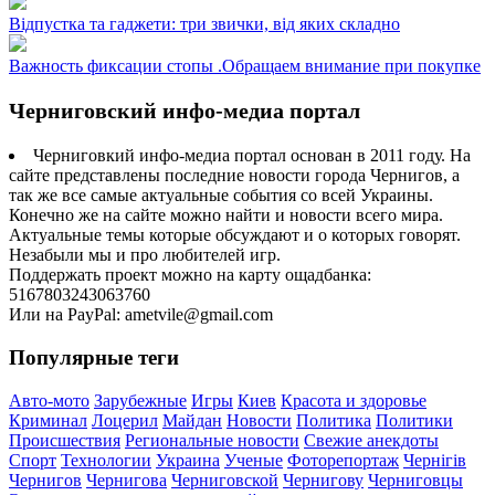
Відпустка та гаджети: три звички, від яких складно
Важность фиксации стопы .Обращаем внимание при покупке
Черниговский инфо-медиа портал
Черниговкий инфо-медиа портал основан в 2011 году. На
сайте представлены последние новости города Чернигов, а
так же все самые актуальные события со всей Украины.
Конечно же на сайте можно найти и новости всего мира.
Актуальные темы которые обсуждают и о которых говорят.
Незабыли мы и про любителей игр.
Поддержать проект можно на карту ощадбанка:
5167803243063760
Или на PayPal: ametvile@gmail.com
Популярные теги
Авто-мото
Зарубежные
Игры
Киев
Красота и здоровье
Криминал
Лоцерил
Майдан
Новости
Политика
Политики
Происшествия
Региональные новости
Свежие анекдоты
Спорт
Технологии
Украина
Ученые
Фоторепортаж
Чернігів
Чернигов
Чернигова
Черниговской
Чернигову
Черниговцы