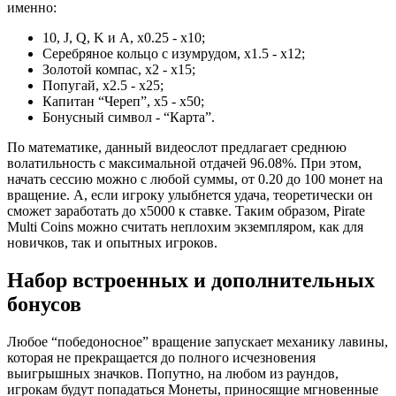
именно:
10, J, Q, K и A, х0.25 - х10;
Серебряное кольцо с изумрудом, х1.5 - х12;
Золотой компас, х2 - х15;
Попугай, х2.5 - х25;
Капитан “Череп”, х5 - х50;
Бонусный символ - “Карта”.
По математике, данный видеослот предлагает среднюю
волатильность с максимальной отдачей 96.08%. При этом,
начать сессию можно с любой суммы, от 0.20 до 100 монет на
вращение. А, если игроку улыбнется удача, теоретически он
сможет заработать до х5000 к ставке. Таким образом, Pirate
Multi Coins можно считать неплохим экземпляром, как для
новичков, так и опытных игроков.
Набор встроенных и дополнительных
бонусов
Любое “победоносное” вращение запускает механику лавины,
которая не прекращается до полного исчезновения
выигрышных значков. Попутно, на любом из раундов,
игрокам будут попадаться Монеты, приносящие мгновенные