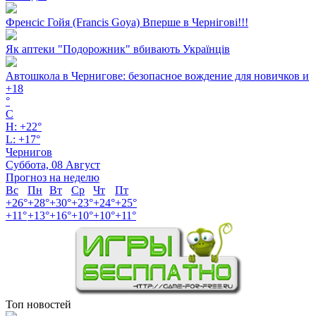
Френсіс Гойя (Francis Goya) Вперше в Чернігові!!!
Як аптеки "Подорожник" вбивають Українців
Автошкола в Чернигове: безопасное вождение для новичков и
+
18
°
C
H:
+
22°
L:
+
17°
Чернигов
Суббота, 08 Август
Прогноз на неделю
Вс
Пн
Вт
Ср
Чт
Пт
+
26°
+
28°
+
30°
+
23°
+
24°
+
25°
+
11°
+
13°
+
16°
+
10°
+
10°
+
11°
Топ новостей