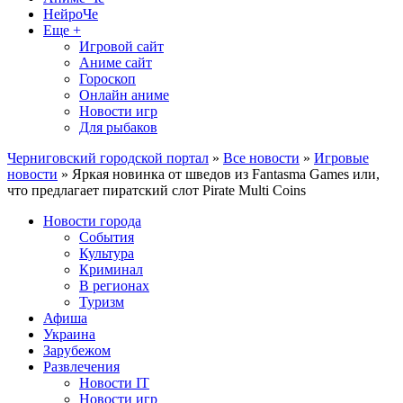
НейроЧе
Еще +
Игровой сайт
Аниме сайт
Гороскоп
Онлайн аниме
Новости игр
Для рыбаков
Черниговский городской портал
»
Все новости
»
Игровые
новости
» Яркая новинка от шведов из Fantasma Games или,
что предлагает пиратский слот Pirate Multi Coins
Новости города
События
Культура
Криминал
В регионах
Туризм
Афиша
Украина
Зарубежом
Развлечения
Новости IT
Новости игр