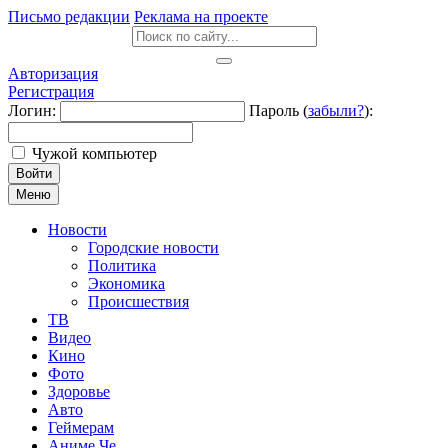
Письмо редакции
Реклама на проекте
Авторизация
Регистрация
Логин:
Пароль (
забыли?
):
Чужой компьютер
Войти
Меню
Новости
Городские новости
Политика
Экономика
Происшествия
ТВ
Видео
Кино
Фото
Здоровье
Авто
Геймерам
Аниме Че