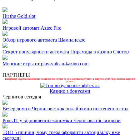
Hit the Gold slot
Игровой автомат Aztec Fire
Обзор игрового автомата Шампанское
Секрет популярности автомата Пирамида в казино Слотор
Морские игры от play-vulcan-kazino.com
ПАРТНЕРЫ
Інформація надається виключно з ознайомчою метою та не є закликом до участі в азартних іграх чи рекламою азартних
розваг.
Казино з бонусами
Чернигов сегодня
Вечер дома в Чернигове: как онлайнкино постепенно стал
Роль ІТ у відновленні економіки Чернігова після кризи
ТОП 5 причин, чому треба оформити автоцивілку вже
сьогодні