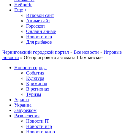
НейроЧе
Еще +
Игровой сайт
Аниме сайт
Гороскоп
Онлайн аниме
Новости игр
Для рыбаков
Черниговский городской портал
»
Все новости
»
Игровые
новости
» Обзор игрового автомата Шампанское
Новости города
События
Культура
Криминал
В регионах
Туризм
Афиша
Украина
Зарубежом
Развлечения
Новости IT
Новости игр
Новости кино