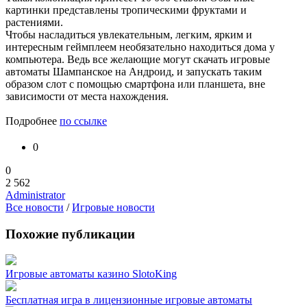
картинки представлены тропическими фруктами и
растениями.
Чтобы насладиться увлекательным, легким, ярким и
интересным геймплеем необязательно находиться дома у
компьютера. Ведь все желающие могут скачать игровые
автоматы Шампанское на Андроид, и запускать таким
образом слот с помощью смартфона или планшета, вне
зависимости от места нахождения.
Подробнее
по ссылке
0
0
2 562
Administrator
Все новости
/
Игровые новости
Похожие публикации
Игровые автоматы казино SlotoKing
Бесплатная игра в лицензионные игровые автоматы