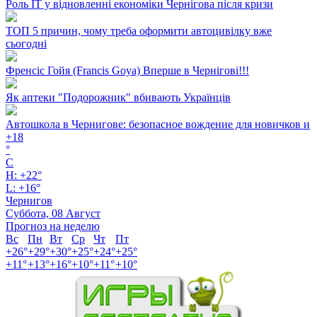
Роль ІТ у відновленні економіки Чернігова після кризи
ТОП 5 причин, чому треба оформити автоцивілку вже
сьогодні
Френсіс Гойя (Francis Goya) Вперше в Чернігові!!!
Як аптеки "Подорожник" вбивають Українців
Автошкола в Чернигове: безопасное вождение для новичков и
+
18
°
C
H:
+
22°
L:
+
16°
Чернигов
Суббота, 08 Август
Прогноз на неделю
Вс
Пн
Вт
Ср
Чт
Пт
+
26°
+
29°
+
30°
+
25°
+
24°
+
25°
+
11°
+
13°
+
16°
+
10°
+
11°
+
10°