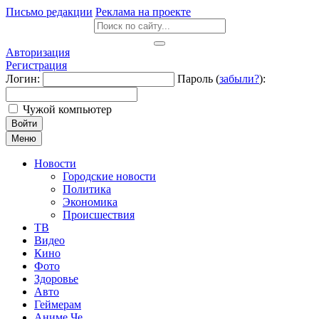
Письмо редакции
Реклама на проекте
Авторизация
Регистрация
Логин:
Пароль (
забыли?
):
Чужой компьютер
Войти
Меню
Новости
Городские новости
Политика
Экономика
Происшествия
ТВ
Видео
Кино
Фото
Здоровье
Авто
Геймерам
Аниме Че