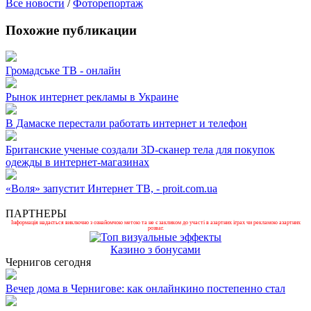
Все новости
/
Фоторепортаж
Похожие публикации
Громадське ТВ - онлайн
Рынок интернет рекламы в Украине
В Дамаске перестали работать интернет и телефон
Британские ученые создали 3D-сканер тела для покупок
одежды в интернет-магазинах
«Воля» запустит Интернет ТВ, - proit.com.ua
ПАРТНЕРЫ
Інформація надається виключно з ознайомчою метою та не є закликом до участі в азартних іграх чи рекламою азартних
розваг.
Казино з бонусами
Чернигов сегодня
Вечер дома в Чернигове: как онлайнкино постепенно стал