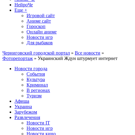
НейроЧе
Еще +
Игровой сайт
Аниме сайт
Гороскоп
Онлайн аниме
Новости игр
Для рыбаков
Черниговский городской портал
»
Все новости
»
Фоторепортаж
» Украинский Ждун штурмует интернет
Новости города
События
Культура
Криминал
В регионах
Туризм
Афиша
Украина
Зарубежом
Развлечения
Новости IT
Новости игр
Новости кино