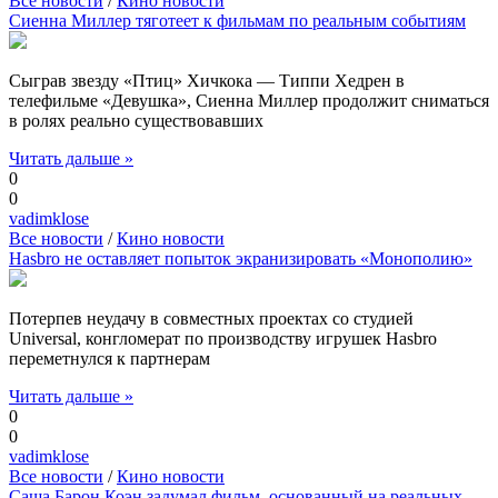
Все новости
/
Кино новости
Сиенна Миллер тяготеет к фильмам по реальным событиям
Сыграв звезду «Птиц» Хичкока — Типпи Хедрен в
телефильме «Девушка», Сиенна Миллер продолжит сниматься
в ролях реально существовавших
Читать дальше »
0
0
vadimklose
Все новости
/
Кино новости
Hasbro не оставляет попыток экранизировать «Монополию»
Потерпев неудачу в совместных проектах со студией
Universal, конгломерат по производству игрушек Hasbro
переметнулся к партнерам
Читать дальше »
0
0
vadimklose
Все новости
/
Кино новости
Саша Барон Коэн задумал фильм, основанный на реальных