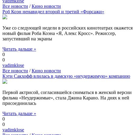
vadimklose
Все новости
/
Кино новости
Роб Коэн ненавидел второй и третий «Форсажи»
Уже со следующей недели в российских кинотеатрах окажется
новый фильм Роба Коэна «Я, Алекс Кросс». Режиссер,
запустивший на экраны
Читать дальше »
0
0
vadimklose
Все новости
/
Кино новости
Кэти Сакхофф влилась в дамскую «неудержимую» компанию
Первой актрисой, согласившейся сниматься в женской версии
фильма «Неудержимые», стала Джина Карано. На днях к ней
присоединилась
Читать дальше »
0
0
vadimklose