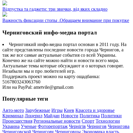
Відпустка та гаджети: три звички, від яких складно
Важность фиксации стопы .Обращаем внимание при покупке
Черниговский инфо-медиа портал
Черниговкий инфо-медиа портал основан в 2011 году. На
сайте представлены последние новости города Чернигов, а
так же все самые актуальные события со всей Украины.
Конечно же на сайте можно найти и новости всего мира.
Актуальные темы которые обсуждают и о которых говорят.
Незабыли мы и про любителей игр.
Поддержать проект можно на карту ощадбанка:
5167803243063760
Или на PayPal: ametvile@gmail.com
Популярные теги
Авто-мото
Зарубежные
Игры
Киев
Красота и здоровье
Криминал
Лоцерил
Майдан
Новости
Политика
Политики
Происшествия
Региональные новости
Спорт
Технологии
Украина
Ученые
Фоторепортаж
Чернігів
Чернигов
Чернигова
Черниговской
Чернигову
Черниговцы
Экономика
власть