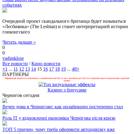
событиях
Очередной проект скандального британца будет называться
«Лесбиянка» (The Lesbian) и станет интерпретацией истории
гонконгского
Читать дальше »
0
0
vadimklose
Все новости
/
Кино новости
<
1
...
11
12
13
14
15
16
17
18
19
...
48
>
ПАРТНЕРЫ
Інформація надається виключно з ознайомчою метою та не є закликом до участі в азартних іграх чи рекламою азартних
розваг.
Казино з бонусами
Чернигов сегодня
Вечер дома в Чернигове: как онлайнкино постепенно стал
Роль ІТ у відновленні економіки Чернігова після кризи
ТОП 5 причин, чому треба оформити автоцивілку вже