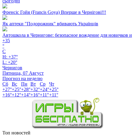
сьогодні
Френсіс Гойя (Francis Goya) Вперше в Чернігові!!!
Як аптеки "Подорожник" вбивають Українців
Автошкола в Чернигове: безопасное вождение для новичков и
+
35
°
C
H:
+
37°
L:
+
20°
Чернигов
Пятница, 07 Август
Прогноз на неделю
Сб
Вс
Пн
Вт
Ср
Чт
+
27°
+
25°
+
28°
+
32°
+
24°
+
25°
+
16°
+
12°
+
14°
+
16°
+
11°
+
11°
Топ новостей