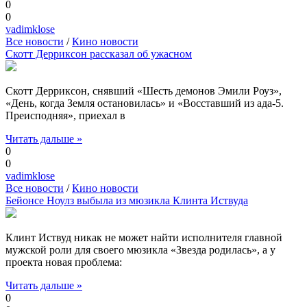
0
0
vadimklose
Все новости
/
Кино новости
Скотт Дерриксон рассказал об ужасном
Скотт Дерриксон, снявший «Шесть демонов Эмили Роуз»,
«День, когда Земля остановилась» и «Восставший из ада-5.
Преисподняя», приехал в
Читать дальше »
0
0
vadimklose
Все новости
/
Кино новости
Бейонсе Ноулз выбыла из мюзикла Клинта Иствуда
Клинт Иствуд никак не может найти исполнителя главной
мужской роли для своего мюзикла «Звезда родилась», а у
проекта новая проблема:
Читать дальше »
0