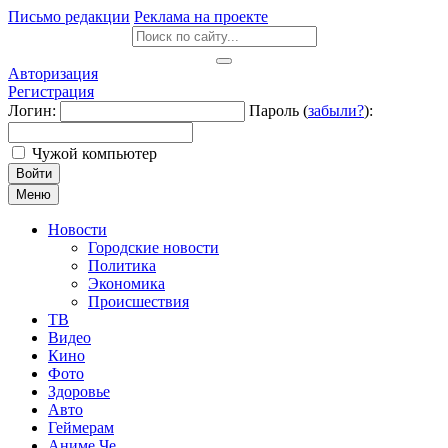
Письмо редакции
Реклама на проекте
Авторизация
Регистрация
Логин:
Пароль (
забыли?
):
Чужой компьютер
Войти
Меню
Новости
Городские новости
Политика
Экономика
Происшествия
ТВ
Видео
Кино
Фото
Здоровье
Авто
Геймерам
Аниме Че