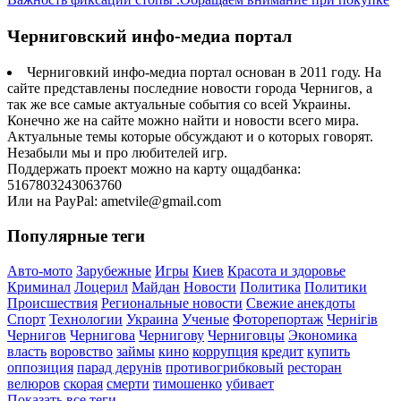
Черниговский инфо-медиа портал
Черниговкий инфо-медиа портал основан в 2011 году. На
сайте представлены последние новости города Чернигов, а
так же все самые актуальные события со всей Украины.
Конечно же на сайте можно найти и новости всего мира.
Актуальные темы которые обсуждают и о которых говорят.
Незабыли мы и про любителей игр.
Поддержать проект можно на карту ощадбанка:
5167803243063760
Или на PayPal: ametvile@gmail.com
Популярные теги
Авто-мото
Зарубежные
Игры
Киев
Красота и здоровье
Криминал
Лоцерил
Майдан
Новости
Политика
Политики
Происшествия
Региональные новости
Свежие анекдоты
Спорт
Технологии
Украина
Ученые
Фоторепортаж
Чернігів
Чернигов
Чернигова
Чернигову
Черниговцы
Экономика
власть
воровство
займы
кино
коррупция
кредит
купить
оппозиция
парад дерунів
противогрибковый
ресторан
велюров
скорая
смерти
тимошенко
убивает
Показать все теги