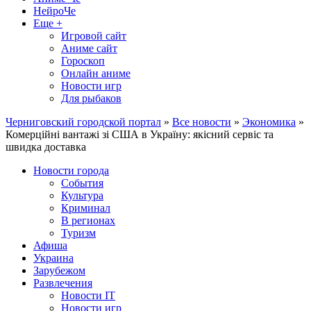
НейроЧе
Еще +
Игровой сайт
Аниме сайт
Гороскоп
Онлайн аниме
Новости игр
Для рыбаков
Черниговский городской портал
»
Все новости
»
Экономика
»
Комерційні вантажі зі США в Україну: якісний сервіс та
швидка доставка
Новости города
События
Культура
Криминал
В регионах
Туризм
Афиша
Украина
Зарубежом
Развлечения
Новости IT
Новости игр