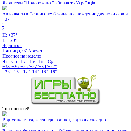
Як аптеки "Подорожник" вбивають Українців
Автошкола в Чернигове: безопасное вождение для новичков и
+
37
°
C
H:
+
37°
L:
+
20°
Чернигов
Пятница, 07 Август
Прогноз на неделю
Чт
Сб
Вс
Пн
Вт
Ср
+
38°
+
26°
+
25°
+
27°
+
30°
+
27°
+
23°
+
15°
+
12°
+
14°
+
16°
+
18°
Топ новостей
Відпустка та гаджети: три звички, від яких складно
Важность фиксации стопы .Обращаем внимание при покупке