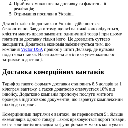
Прийом замовлення на доставку та фактична її
реалізація;
Отримання посилки в Україні.
Для всіх клієнтів доставка в Україні здійснюється
безкоштовно. Завдяки тому, що всі вантажі консолідуються,
клієнти мають право замовити одиничний товар і при цьому
платити за доставку тільки його. Це дозволить суттєво
заощадити. Додаткова економія забезпечується тим, що
компанія
Vector USA
працює у штаті Делавер, де нульова
податкова ставка. Налагоджена логістика унеможливлює
затримки в доставці.
Доставка комерційних вантажів
Тариф за такого формату доставки становить 8,5 доларів за 1
кілограм вантажу, а також додатково оплачується 10% від
інвойсу. Додатково компанія пропонує послуги митного
брокера з підготовкою документів, що гарантує комплексний
підхід до справи.
Комерційними партіями є вантажі, де перевозиться 5 і більше
екземплярів одного товару. Також враховуються дорогі товари,
які за зовнішнім виглядом та функціоналом мають коштувати