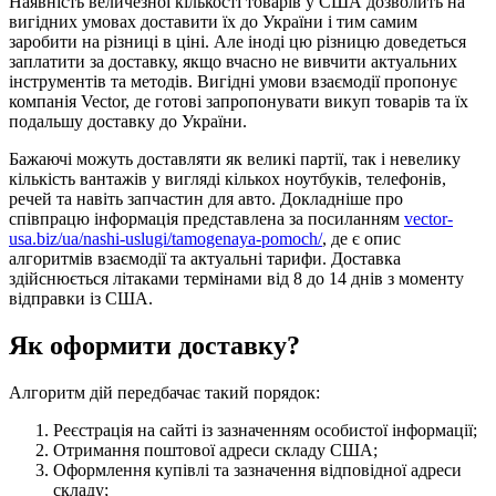
Наявність величезної кількості товарів у США дозволить на
вигідних умовах доставити їх до України і тим самим
заробити на різниці в ціні. Але іноді цю різницю доведеться
заплатити за доставку, якщо вчасно не вивчити актуальних
інструментів та методів. Вигідні умови взаємодії пропонує
компанія Vector, де готові запропонувати викуп товарів та їх
подальшу доставку до України.
Бажаючі можуть доставляти як великі партії, так і невелику
кількість вантажів у вигляді кількох ноутбуків, телефонів,
речей та навіть запчастин для авто. Докладніше про
співпрацю інформація представлена за посиланням
vector-
usa.biz/ua/nashi-uslugi/tamogenaya-pomoch/
, де є опис
алгоритмів взаємодії та актуальні тарифи. Доставка
здійснюється літаками термінами від 8 до 14 днів з моменту
відправки із США.
Як оформити доставку?
Алгоритм дій передбачає такий порядок:
Реєстрація на сайті із зазначенням особистої інформації;
Отримання поштової адреси складу США;
Оформлення купівлі та зазначення відповідної адреси
складу;