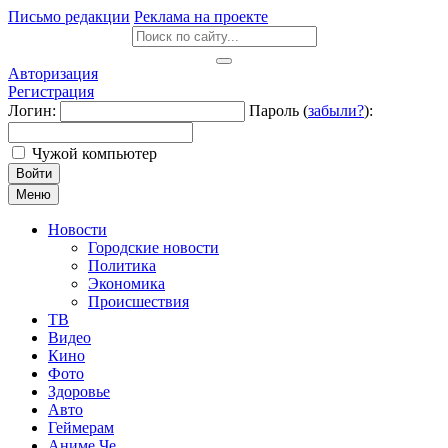
Письмо редакции
Реклама на проекте
Авторизация
Регистрация
Логин:
Пароль (
забыли?
):
Чужой компьютер
Войти
Меню
Новости
Городские новости
Политика
Экономика
Происшествия
ТВ
Видео
Кино
Фото
Здоровье
Авто
Геймерам
Аниме Че