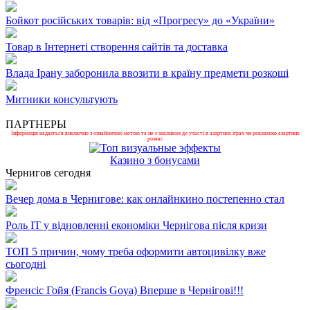
Бойкот російських товарів: від «Прогресу» до «України»
Товар в Інтернеті створення сайтів та доставка
Влада Ірану заборонила ввозити в країну предмети розкоші
Митники консультують
ПАРТНЕРЫ
Інформація надається виключно з ознайомчою метою та не є закликом до участі в азартних іграх чи рекламою азартних
розваг.
Казино з бонусами
Чернигов сегодня
Вечер дома в Чернигове: как онлайнкино постепенно стал
Роль ІТ у відновленні економіки Чернігова після кризи
ТОП 5 причин, чому треба оформити автоцивілку вже
сьогодні
Френсіс Гойя (Francis Goya) Вперше в Чернігові!!!