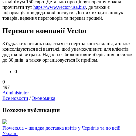
як мінімум 150 євро. Детально про ціноутворення можна
прочитати тут
https://www.vector-usa.biz/
, де також є
інформація про додаткові послуги. До них входить пошук
товарів, ведення переговорів та переказ грошей.
Переваги компанії Vector
З будь-яких питань надається експертна консультація, а також
консолідуються всі вантажі, щоб унеможливити для клієнтів
додаткові витрати. Надається безкоштовне зберігання посилок
до 30 днів, а також організовується їх прийом.
0
0
497
Administrator
Все новости
/
Экономика
Похожие публикации
Flowers.ua – швидка доставка квітів у Чернігів та по всій
Україні