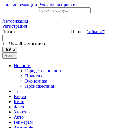
Письмо редакции
Реклама на проекте
Авторизация
Регистрация
Логин:
Пароль (
забыли?
):
Чужой компьютер
Войти
Меню
Новости
Городские новости
Политика
Экономика
Происшествия
ТВ
Видео
Кино
Фото
Здоровье
Авто
Геймерам
Аниме Че