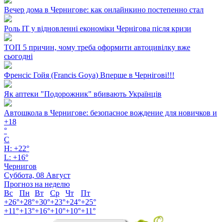
Вечер дома в Чернигове: как онлайнкино постепенно стал
Роль ІТ у відновленні економіки Чернігова після кризи
ТОП 5 причин, чому треба оформити автоцивілку вже
сьогодні
Френсіс Гойя (Francis Goya) Вперше в Чернігові!!!
Як аптеки "Подорожник" вбивають Українців
Автошкола в Чернигове: безопасное вождение для новичков и
+
18
°
C
H:
+
22°
L:
+
16°
Чернигов
Суббота, 08 Август
Прогноз на неделю
Вс
Пн
Вт
Ср
Чт
Пт
+
26°
+
28°
+
30°
+
23°
+
24°
+
25°
+
11°
+
13°
+
16°
+
10°
+
10°
+
11°