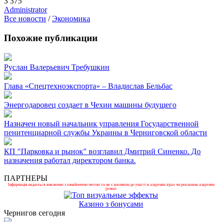
3 375
Administrator
Все новости
/
Экономика
Похожие публикации
Руслан Валерьевич Требушкин
Глава «Спецтехноэкспорта» – Владислав Бельбас
Энергодаровец создает в Чехии машины будущего
Назначен новый начальник управления Государственной
пенитенциарной службы Украины в Черниговской области
КП "Парковка и рынок" возглавил Дмитрий Синенко. До
назначения работал директором банка.
ПАРТНЕРЫ
Інформація надається виключно з ознайомчою метою та не є закликом до участі в азартних іграх чи рекламою азартних
розваг.
Казино з бонусами
Чернигов сегодня