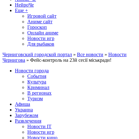
НейроЧе
Еще +
Игровой сайт
Аниме сайт
Гороскоп
Онлайн аниме
Новости игр
Для рыбаков
Черниговский городской портал
»
Все новости
»
Новости
Чернигова
» Фейс-контроль на 23й сесії міськради!
Новости города
События
Культура
Криминал
В регионах
Туризм
Афиша
Украина
Зарубежом
Развлечения
Новости IT
Новости игр
Новости кино