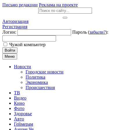
Письмо редакции
Реклама на проекте
Авторизация
Регистрация
Логин:
Пароль (
забыли?
):
Чужой компьютер
Войти
Меню
Новости
Городские новости
Политика
Экономика
Происшествия
ТВ
Видео
Кино
Фото
Здоровье
Авто
Геймерам
Аниме Че