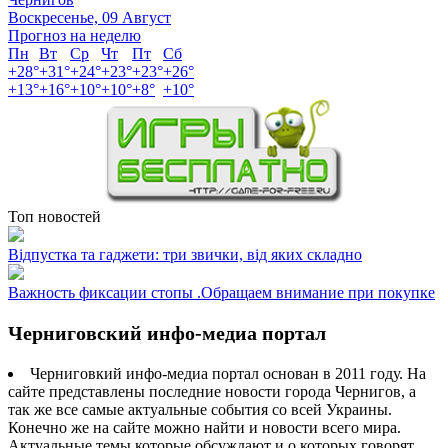
Воскресенье, 09 Август
Прогноз на неделю
Пн
Вт
Ср
Чт
Пт
Сб
+
28°
+
31°
+
24°
+
23°
+
23°
+
26°
+
13°
+
16°
+
10°
+
10°
+
8°
+
10°
Топ новостей
Відпустка та гаджети: три звички, від яких складно
Важность фиксации стопы .Обращаем внимание при покупке
Черниговский инфо-медиа портал
Черниговкий инфо-медиа портал основан в 2011 году. На
сайте представлены последние новости города Чернигов, а
так же все самые актуальные события со всей Украины.
Конечно же на сайте можно найти и новости всего мира.
Актуальные темы которые обсуждают и о которых говорят.