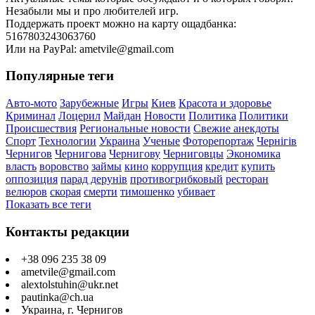
Незабыли мы и про любителей игр.
Поддержать проект можно на карту ощадбанка:
5167803243063760
Или на PayPal: ametvile@gmail.com
Популярные теги
Авто-мото
Зарубежные
Игры
Киев
Красота и здоровье
Криминал
Лоцерил
Майдан
Новости
Политика
Политики
Происшествия
Региональные новости
Свежие анекдоты
Спорт
Технологии
Украина
Ученые
Фоторепортаж
Чернігів
Чернигов
Чернигова
Чернигову
Черниговцы
Экономика
власть
воровство
займы
кино
коррупция
кредит
купить
оппозиция
парад дерунів
противогрибковый
ресторан
велюров
скорая
смерти
тимошенко
убивает
Показать все теги
Контакты редакции
+38 096 235 38 09
ametvile@gmail.com
alextolstuhin@ukr.net
pautinka@ch.ua
Украина, г. Чернигов