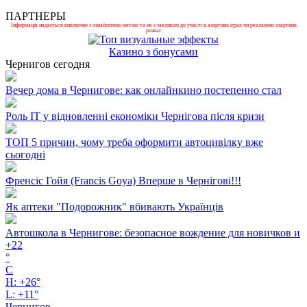
ПАРТНЕРЫ
Інформація надається виключно з ознайомчою метою та не є закликом до участі в азартних іграх чи рекламою азартних
розваг.
Казино з бонусами
Чернигов сегодня
Вечер дома в Чернигове: как онлайнкино постепенно стал
Роль ІТ у відновленні економіки Чернігова після кризи
ТОП 5 причин, чому треба оформити автоцивілку вже
сьогодні
Френсіс Гойя (Francis Goya) Вперше в Чернігові!!!
Як аптеки "Подорожник" вбивають Українців
Автошкола в Чернигове: безопасное вождение для новичков и
+
22
°
C
H:
+
26°
L:
+
11°
Чернигов