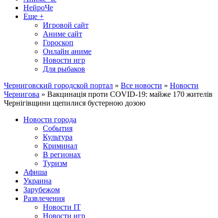
НейроЧе
Еще +
Игровой сайт
Аниме сайт
Гороскоп
Онлайн аниме
Новости игр
Для рыбаков
Черниговский городской портал
»
Все новости
»
Новости
Чернигова
» Вакцинація проти COVID-19: майже 170 жителів
Чернігівщини щепилися бустерною дозою
Новости города
События
Культура
Криминал
В регионах
Туризм
Афиша
Украина
Зарубежом
Развлечения
Новости IT
Новости игр