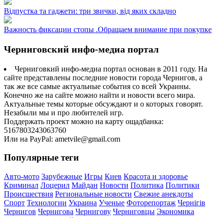
Відпустка та гаджети: три звички, від яких складно
Важность фиксации стопы .Обращаем внимание при покупке
Черниговский инфо-медиа портал
Черниговкий инфо-медиа портал основан в 2011 году. На
сайте представлены последние новости города Чернигов, а
так же все самые актуальные события со всей Украины.
Конечно же на сайте можно найти и новости всего мира.
Актуальные темы которые обсуждают и о которых говорят.
Незабыли мы и про любителей игр.
Поддержать проект можно на карту ощадбанка:
5167803243063760
Или на PayPal: ametvile@gmail.com
Популярные теги
Авто-мото
Зарубежные
Игры
Киев
Красота и здоровье
Криминал
Лоцерил
Майдан
Новости
Политика
Политики
Происшествия
Региональные новости
Свежие анекдоты
Спорт
Технологии
Украина
Ученые
Фоторепортаж
Чернігів
Чернигов
Чернигова
Чернигову
Черниговцы
Экономика