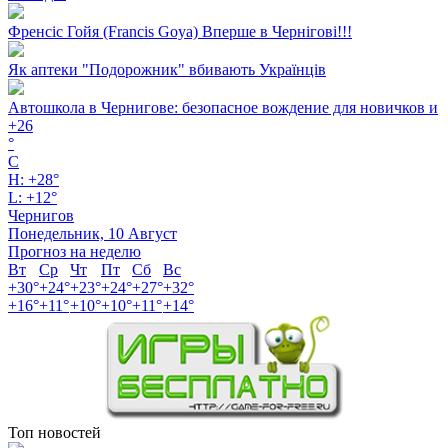
Френсіс Гойя (Francis Goya) Вперше в Чернігові!!!
Як аптеки "Подорожник" вбивають Українців
Автошкола в Чернигове: безопасное вождение для новичков и
+
26
°
C
H:
+
28°
L:
+
12°
Чернигов
Понедельник, 10 Август
Прогноз на неделю
Вт
Ср
Чт
Пт
Сб
Вс
+
30°
+
24°
+
23°
+
24°
+
27°
+
32°
+
16°
+
11°
+
10°
+
10°
+
11°
+
14°
Топ новостей