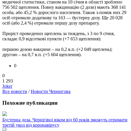
медичної статистики, станом на 10 січня в області зроблено
756 502 щеплення. Повну вакцинацію (2 дози) мають 368 141
особа, або 45,2 % дорослого населення. Також з-поміж них 29
осіб отримали додаткову та 163 — бустерну дозу. Ще 20 028
осіб (або 2,4 %) отримали першу дозу препарату.
Приріст проведених щеплень за тиждень, з 3 по 9 січня,
складає 0,9 відсоткові пункти (+7 653 щеплення):
першою дозою вакцини – на 0,2 в.п. (+2 049 щеплень);
другою – на 0,7 в.п. (+5 604 щеплення).
0
0
1 293
Joker
Все новости
/
Новости Чернигова
Похожие публикации
Бустерна доза. Чернігівці віком від 60 років зможуть отримати
третій укол від коронавірусу