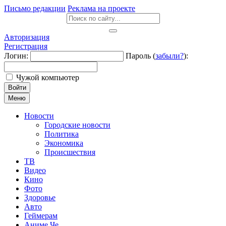
Письмо редакции
Реклама на проекте
Авторизация
Регистрация
Логин:
Пароль (
забыли?
):
Чужой компьютер
Войти
Меню
Новости
Городские новости
Политика
Экономика
Происшествия
ТВ
Видео
Кино
Фото
Здоровье
Авто
Геймерам
Аниме Че