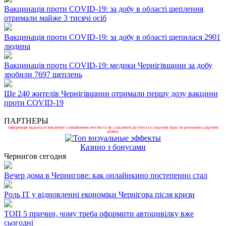
Вакцинація проти COVID-19: за добу в області щеплення
отримали майже 3 тисячі осіб
Вакцинація проти COVID-19: за добу в області щепилася 2901
людина
Вакцинація проти COVID-19: медики Чернігівщини за добу
зробили 7697 щеплень
Ще 240 жителів Чернігівщини отримали першу дозу вакцини
проти COVID-19
ПАРТНЕРЫ
Інформація надається виключно з ознайомчою метою та не є закликом до участі в азартних іграх чи рекламою азартних
розваг.
Казино з бонусами
Чернигов сегодня
Вечер дома в Чернигове: как онлайнкино постепенно стал
Роль ІТ у відновленні економіки Чернігова після кризи
ТОП 5 причин, чому треба оформити автоцивілку вже
сьогодні