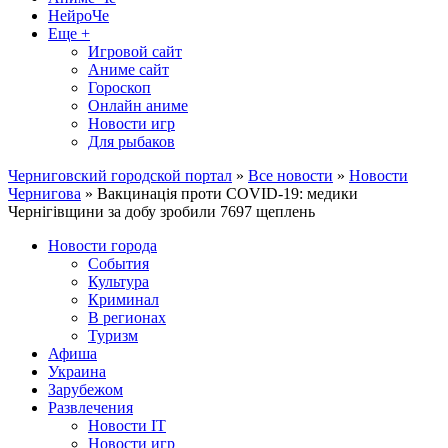
НейроЧе
Еще +
Игровой сайт
Аниме сайт
Гороскоп
Онлайн аниме
Новости игр
Для рыбаков
Черниговский городской портал
»
Все новости
»
Новости
Чернигова
» Вакцинація проти COVID-19: медики
Чернігівщини за добу зробили 7697 щеплень
Новости города
События
Культура
Криминал
В регионах
Туризм
Афиша
Украина
Зарубежом
Развлечения
Новости IT
Новости игр