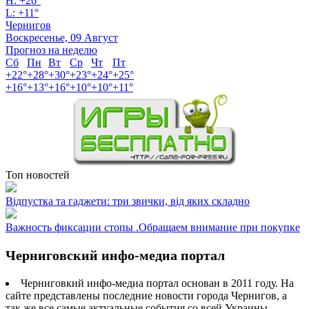
H:
+
26°
L:
+
11°
Чернигов
Воскресенье, 09 Август
Прогноз на неделю
Сб
Пн
Вт
Ср
Чт
Пт
+
22°
+
28°
+
30°
+
23°
+
24°
+
25°
+
16°
+
13°
+
16°
+
10°
+
10°
+
11°
Топ новостей
Відпустка та гаджети: три звички, від яких складно
Важность фиксации стопы .Обращаем внимание при покупке
Черниговский инфо-медиа портал
Черниговкий инфо-медиа портал основан в 2011 году. На
сайте представлены последние новости города Чернигов, а
так же все самые актуальные события со всей Украины.