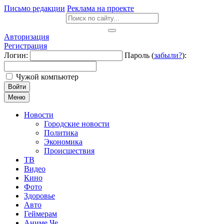
Письмо редакции
Реклама на проекте
Авторизация
Регистрация
Логин:
Пароль (
забыли?
):
Чужой компьютер
Войти
Меню
Новости
Городские новости
Политика
Экономика
Происшествия
ТВ
Видео
Кино
Фото
Здоровье
Авто
Геймерам
Аниме Че