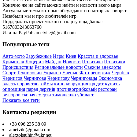
Конечно же на сайте можно найти и новости всего мира.
Актуальные темы которые обсуждают и о которых говорят.
Незабыли мы и про любителей игр.
Поддержать проект можно на карту ощадбанка:
5167803243063760
Или на PayPal: ametvile@gmail.com
Популярные теги
Авто-мото
Зарубежные
Игры
Киев
Красота и здоровье
Криминал
Лоцерил
Майдан
Новости
Политика
Политики
Происшествия
Региональные новости
Свежие анекдоты
Спорт
Технологии
Украина
Ученые
Фоторепортаж
Чернігів
Чернигов
Чернигова
Чернигову
Черниговцы
Экономика
власть
воровство
займы
кино
коррупция
кредит
купить
оппозиция
парад дерунів
противогрибковый
ресторан
велюров
скорая
смерти
тимошенко
убивает
Показать все теги
Контакты редакции
+38 096 235 38 09
ametvile@gmail.com
alextolstuhin@ukr.net