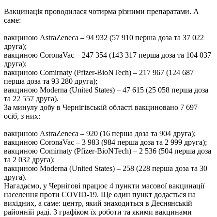
Вакцинація проводилася чотирма різними препаратами. А
саме:
вакциною AstraZeneca – 94 932 (57 910 перша доза та 37 022
друга);
вакциною CoronaVac – 247 354 (143 317 перша доза та 104 037
друга);
вакциною Comirnaty (Pfizer-BioNTech) – 217 967 (124 687
перша доза та 93 280 друга);
вакциною Moderna (United States) – 47 615 (25 058 перша доза
та 22 557 друга).
За минулу добу в Чернігівській області вакциновано 7 697
осіб, з них:
вакциною AstraZeneca – 920 (16 перша доза та 904 друга);
вакциною CoronaVac – 3 983 (984 перша доза та 2 999 друга);
вакциною Comirnaty (Pfizer-BioNTech) – 2 536 (504 перша доза
та 2 032 друга);
вакциною Moderna (United States) – 258 (228 перша доза та 30
друга).
Нагадаємо, у Чернігові працює 4 пункти масової вакцинації
населення проти COVID-19. Ще один пункт додається на
вихідних, а саме: центр, який знаходиться в Деснянській
районній раді. З графіком їх роботи та якими вакцинами