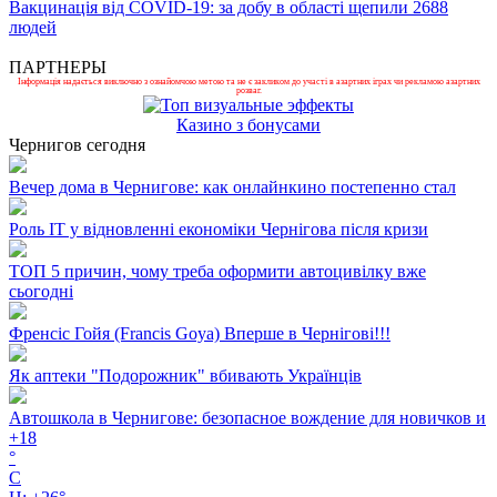
Вакцинація від COVID-19: за добу в області щепили 2688
людей
ПАРТНЕРЫ
Інформація надається виключно з ознайомчою метою та не є закликом до участі в азартних іграх чи рекламою азартних
розваг.
Казино з бонусами
Чернигов сегодня
Вечер дома в Чернигове: как онлайнкино постепенно стал
Роль ІТ у відновленні економіки Чернігова після кризи
ТОП 5 причин, чому треба оформити автоцивілку вже
сьогодні
Френсіс Гойя (Francis Goya) Вперше в Чернігові!!!
Як аптеки "Подорожник" вбивають Українців
Автошкола в Чернигове: безопасное вождение для новичков и
+
18
°
C