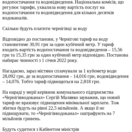
водопостачання та водовідведення. Національна комісія, що
регулює тарифи, ухвалила нову вартість послуг на
водопостачання та водовідведення для кількох десятків
водоканалів.
Скільки будуть платити чернігівці за воду
Відповідно до постанови, у Чернігові тариф на воду
становитиме 30,91 грн за один кубічний метр. У тариф
входить вартість водопостачання та водовідведення – 15,56
грн та 15,35 грн за один кубічний метр відповідно. Постанова
набирає чинності з 1 січня 2022 року.
Нагадаємо, зараз містяни сплачували за 1 кубометр води
28,092 грн, де за водопостачання – 14,016 грн, водовідведення
– 14,076. Тобто тариф підвищиться на 2,818 грн.
На нараді у мерії керівник комунального підприємства
«Чернігівводоканал» Сергій Малявко зауважив, що новий
тариф не враховує підвищення мінімальної зарплати. Тож
збитки будуть на рівні 22,5 мільйонів. А якщо її не
підвищувати, то «Чернігівводоканал» оштрафують на 7
мільйонів гривень.
Будуть судитися з Кабінетом міністрів