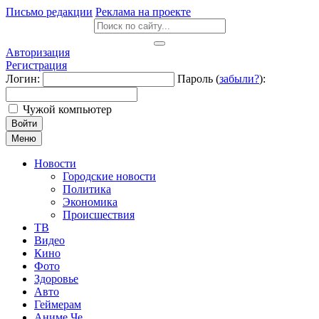
Письмо редакции
Реклама на проекте
Авторизация
Регистрация
Логин:
Пароль (
забыли?
):
Чужой компьютер
Войти
Меню
Новости
Городские новости
Политика
Экономика
Происшествия
ТВ
Видео
Кино
Фото
Здоровье
Авто
Геймерам
Аниме Че