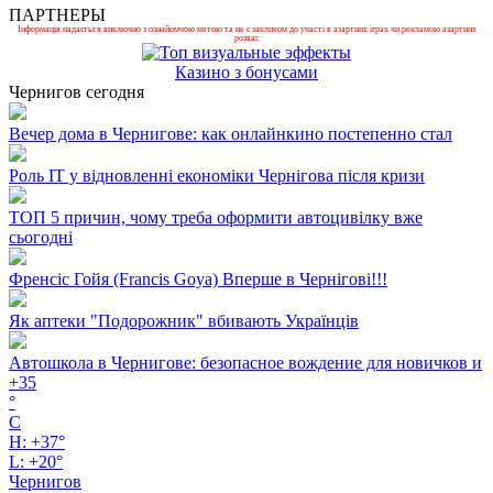
ПАРТНЕРЫ
Інформація надається виключно з ознайомчою метою та не є закликом до участі в азартних іграх чи рекламою азартних
розваг.
Казино з бонусами
Чернигов сегодня
Вечер дома в Чернигове: как онлайнкино постепенно стал
Роль ІТ у відновленні економіки Чернігова після кризи
ТОП 5 причин, чому треба оформити автоцивілку вже
сьогодні
Френсіс Гойя (Francis Goya) Вперше в Чернігові!!!
Як аптеки "Подорожник" вбивають Українців
Автошкола в Чернигове: безопасное вождение для новичков и
+
35
°
C
H:
+
37°
L:
+
20°
Чернигов