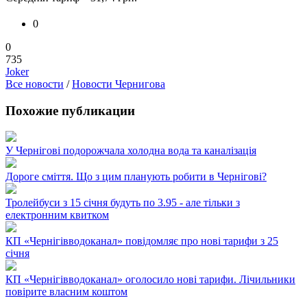
0
0
735
Joker
Все новости
/
Новости Чернигова
Похожие публикации
У Чернігові подорожчала холодна вода та каналізація
Дороге сміття. Що з цим планують робити в Чернігові?
Тролейбуси з 15 січня будуть по 3.95 - але тільки з
електронним квитком
КП «Чернігівводоканал» повідомляє про нові тарифи з 25
січня
КП «Чернігівводоканал» оголосило нові тарифи. Лічильники
повірите власним коштом