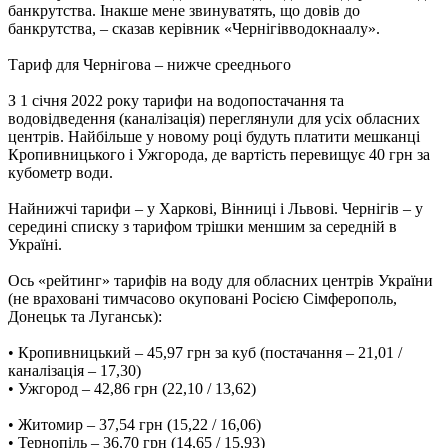
банкрутства. Інакше мене звинуватять, що довів до
банкрутства, – сказав керівник «Чернігівводокнаалу».
Тариф для Чернігова – нижче срееднього
З 1 січня 2022 року тарифи на водопостачання та
водовідведення (каналізація) переглянули для усіх обласних
центрів. Найбільше у новому році будуть платити мешканці
Кропивницького і Ужгорода, де вартість перевищує 40 грн за
кубометр води.
Найнижчі тарифи – у Харкові, Вінниці і Львові. Чернігів – у
середині списку з тарифом трішки меншим за середній в
Україні.
Ось «рейтинг» тарифів на воду для обласних центрів України
(не враховані тимчасово окуповані Росією Сімферополь,
Донецьк та Луганськ):
• Кропивницький – 45,97 грн за куб (постачання – 21,01 /
каналізація – 17,30)
• Ужгород – 42,86 грн (22,10 / 13,62)
• Житомир – 37,54 грн (15,22 / 16,06)
• Тернопіль – 36,70 грн (14,65 / 15,93)