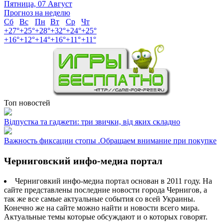
Пятница, 07 Август
Прогноз на неделю
Сб
Вс
Пн
Вт
Ср
Чт
+
27°
+
25°
+
28°
+
32°
+
24°
+
25°
+
16°
+
12°
+
14°
+
16°
+
11°
+
11°
Топ новостей
Відпустка та гаджети: три звички, від яких складно
Важность фиксации стопы .Обращаем внимание при покупке
Черниговский инфо-медиа портал
Черниговкий инфо-медиа портал основан в 2011 году. На
сайте представлены последние новости города Чернигов, а
так же все самые актуальные события со всей Украины.
Конечно же на сайте можно найти и новости всего мира.
Актуальные темы которые обсуждают и о которых говорят.