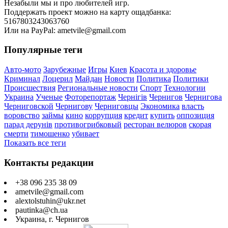
Незабыли мы и про любителей игр.
Поддержать проект можно на карту ощадбанка:
5167803243063760
Или на PayPal: ametvile@gmail.com
Популярные теги
Авто-мото
Зарубежные
Игры
Киев
Красота и здоровье
Криминал
Лоцерил
Майдан
Новости
Политика
Политики
Происшествия
Региональные новости
Спорт
Технологии
Украина
Ученые
Фоторепортаж
Чернігів
Чернигов
Чернигова
Черниговской
Чернигову
Черниговцы
Экономика
власть
воровство
займы
кино
коррупция
кредит
купить
оппозиция
парад дерунів
противогрибковый
ресторан велюров
скорая
смерти
тимошенко
убивает
Показать все теги
Контакты редакции
+38 096 235 38 09
ametvile@gmail.com
alextolstuhin@ukr.net
pautinka@ch.ua
Украина, г. Чернигов