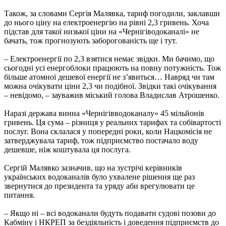
Також, за словами Сергія Малявка, тариф погодили, заклавши
до нього ціну на електроенергію на рівні 2,3 гривень. Хоча
підстав для такої низької ціни на «Чернігіводоканалі» не
бачать, тож прогнозують заборогованість ще і тут.
– Електроенергії по 2,3 взятися немає звідки. Ми бачимо, що
сьогодні усі енергоблоки працюють на повну потужність. Тож
більше атомної дешевої енергії не з’явиться… Навряд чи там
можна очікувати ціни 2,3 чи подібної. Звідки такі очікування
– невідомо, – зауважив міський голова Владислав Атрошенко.
Наразі держава винна «Чернігівводоканалу» 45 мільйонів
гривень. Ця сума – різниця у реальних тарифах та собівартості
послуг. Вона склалася у попередні роки, коли Нацкомісія не
затверджувала тариф, тож підприємство постачало воду
дешевше, ніж коштувала ця послуга.
Сергій Малявко зазначив, що на зустрічі керівників
українських водоканалів було ухвалене рішення ще раз
звернутися до президента та уряду аби врегулювати це
питання.
– Якщо ні – всі водоканали будуть подавати судові позови до
Кабміну і НКРЕП за бездіяльність і доведення підприємств до