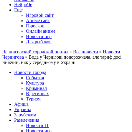
НейроЧе
Еще +
Игровой сайт
Аниме сайт
Гороскоп
Онлайн аниме
Новости игр
Для рыбаков
Черниговский городской портал
»
Все новости
»
Новости
Чернигова
» Вода у Чернігові подорожчала, але тариф досі
нижчий, ніж у середньому в Україні
Новости города
События
Культура
Криминал
В регионах
Туризм
Афиша
Украина
Зарубежом
Развлечения
Новости IT
Новости игр