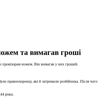
 ножем та вимагав гроші
ти провізорам ножем. Він вимагав у них грошей.
були правоохоронці, які й затримали розбійника. Після чого
 44 роки.