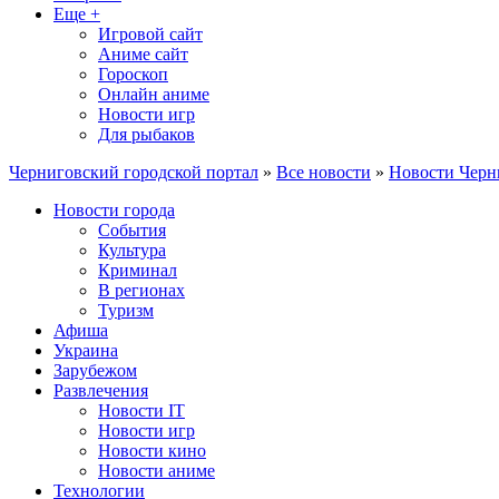
Еще +
Игровой сайт
Аниме сайт
Гороскоп
Онлайн аниме
Новости игр
Для рыбаков
Черниговский городской портал
»
Все новости
»
Новости Черн
Новости города
События
Культура
Криминал
В регионах
Туризм
Афиша
Украина
Зарубежом
Развлечения
Новости IT
Новости игр
Новости кино
Новости аниме
Технологии