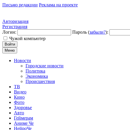
Письмо редакции
Реклама на проекте
Авторизация
Регистрация
Логин:
Пароль (
забыли?
):
Чужой компьютер
Войти
Меню
Новости
Городские новости
Политика
Экономика
Происшествия
ТВ
Видео
Кино
Фото
Здоровье
Авто
Геймерам
Аниме Че
НейроЧе