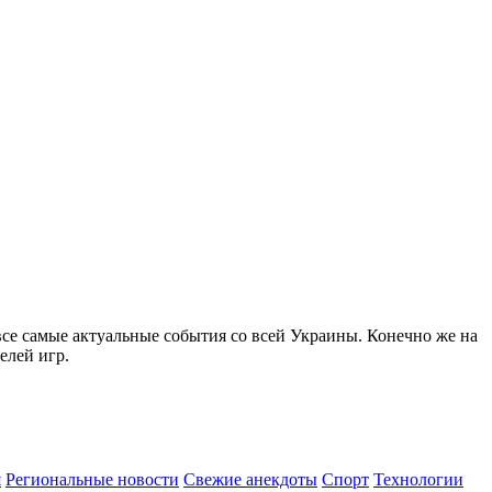
все самые актуальные события со всей Украины. Конечно же на
елей игр.
я
Региональные новости
Свежие анекдоты
Спорт
Технологии