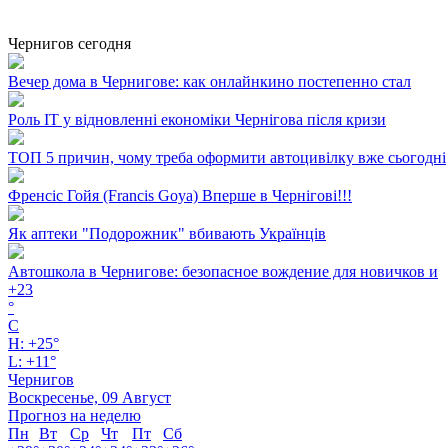
Чернигов сегодня
Вечер дома в Чернигове: как онлайнкино постепенно стал
Роль ІТ у відновленні економіки Чернігова після кризи
ТОП 5 причин, чому треба оформити автоцивілку вже сьогодні
Френсіс Гойя (Francis Goya) Вперше в Чернігові!!!
Як аптеки "Подорожник" вбивають Українців
Автошкола в Чернигове: безопасное вождение для новичков и
+
23
°
C
H:
+
25°
L:
+
11°
Чернигов
Воскресенье, 09 Август
Прогноз на неделю
Пн
Вт
Ср
Чт
Пт
Сб