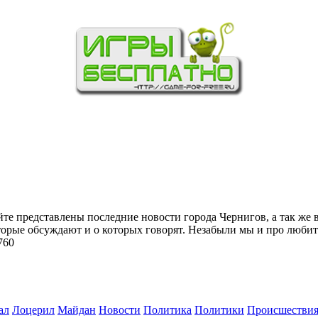
йте представлены последние новости города Чернигов, а так же 
торые обсуждают и о которых говорят. Незабыли мы и про любит
760
ал
Лоцерил
Майдан
Новости
Политика
Политики
Происшестви