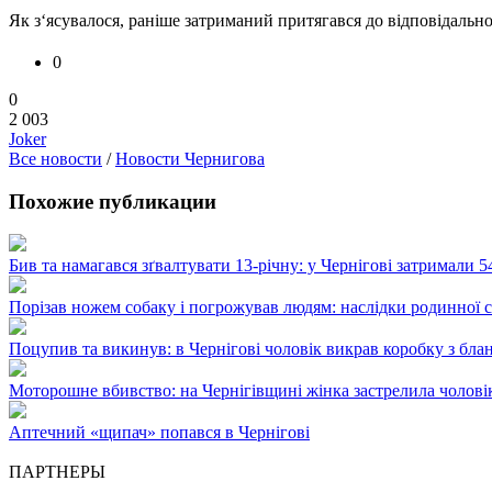
Як з‘ясувалося, раніше затриманий притягався до відповідально
0
0
2 003
Joker
Все новости
/
Новости Чернигова
Похожие публикации
Бив та намагався зґвалтувати 13-річну: у Чернігові затримали 5
Порізав ножем собаку і погрожував людям: наслідки родинної 
Поцупив та викинув: в Чернігові чоловік викрав коробку з бла
Моторошне вбивство: на Чернігівщині жінка застрелила чоловік
Аптечний «щипач» попався в Чернігові
ПАРТНЕРЫ