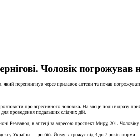
Чернігові. Чоловік погрожував
іка, який переплигнув через прилавок аптеки та почав погрожува
розповісти про агресивного чоловіка. На місце події відразу при
ї для проведення подальших слідчих дій.
йоні Ремзавод, в аптеці за адресою проспект Миру, 201. Чоловіку
одексу України — розбій. Йому загрожує від 3 до 7 років тюрми