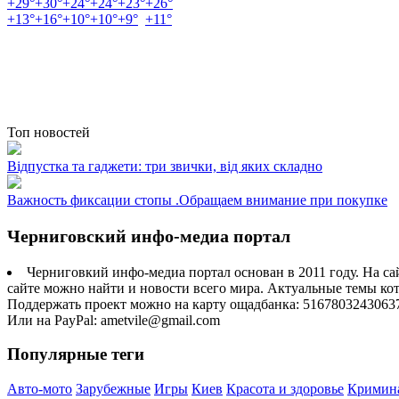
+
29°
+
30°
+
24°
+
24°
+
23°
+
26°
+
13°
+
16°
+
10°
+
10°
+
9°
+
11°
Топ новостей
Відпустка та гаджети: три звички, від яких складно
Важность фиксации стопы .Обращаем внимание при покупке
Черниговский инфо-медиа портал
Черниговкий инфо-медиа портал основан в 2011 году. На са
сайте можно найти и новости всего мира. Актуальные темы ко
Поддержать проект можно на карту ощадбанка: 5167803243063
Или на PayPal: ametvile@gmail.com
Популярные теги
Авто-мото
Зарубежные
Игры
Киев
Красота и здоровье
Кримин