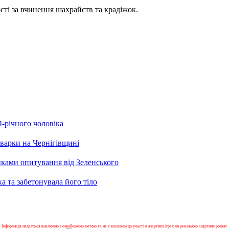
сті за вчинення шахрайств та крадіжок.
4-річного чоловіка
сварки на Чернігівщині
нками опитування від Зеленського
а та забетонувала його тіло
Інформація надається виключно з ознайомчою метою та не є закликом до участі в азартних іграх чи рекламою азартних розваг.