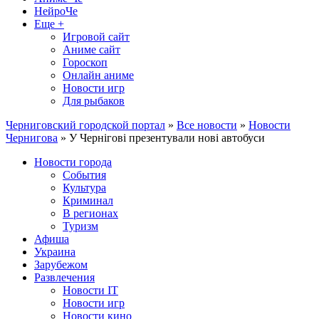
НейроЧе
Еще +
Игровой сайт
Аниме сайт
Гороскоп
Онлайн аниме
Новости игр
Для рыбаков
Черниговский городской портал
»
Все новости
»
Новости
Чернигова
» У Чернігові презентували нові автобуси
Новости города
События
Культура
Криминал
В регионах
Туризм
Афиша
Украина
Зарубежом
Развлечения
Новости IT
Новости игр
Новости кино