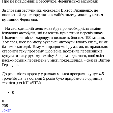
Про це повідомляє Пресслужба Чернігівської міськради
За словами заступника міськради Віктор Геращенко, це
оновлений транспорт, який в майбутньому може рухатися
вулицями Чернігова.
– На сьогоднішній день мова йде про необхідність заміни
існуючих автобусів, які належать приватним перевізникам.
Щоденно на міські маршрути виходить близько 190 машин.
Хотілося, щоб по місту рухались автобуси такого класу, як ми
бачимо сьогодні. Тому ми працюємо і думаємо, як правильно
створити таку програму, щоб вона заохотила перевізників
купувати таку рухому техніку. Зокрема, для того, щоб якість
пасажирських перевезень у місті покращилася, - сказав Віктор
Геращенко.
До речі, місто щороку у рамках міської програми купує 4-5
тролейбусів. За останні 5 років було придбано 35 одиниць
техніки для КП «ЧТУ».
0
0
759
Joker