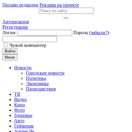
Письмо редакции
Реклама на проекте
Авторизация
Регистрация
Логин:
Пароль (
забыли?
):
Чужой компьютер
Войти
Меню
Новости
Городские новости
Политика
Экономика
Происшествия
ТВ
Видео
Кино
Фото
Здоровье
Авто
Геймерам
Аниме Че