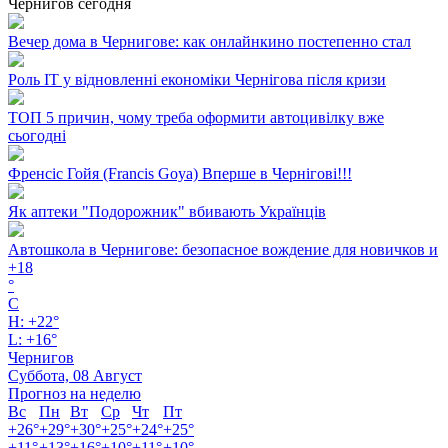
Чернигов сегодня
Вечер дома в Чернигове: как онлайнкино постепенно стал
Роль ІТ у відновленні економіки Чернігова після кризи
ТОП 5 причин, чому треба оформити автоцивілку вже
сьогодні
Френсіс Гойя (Francis Goya) Вперше в Чернігові!!!
Як аптеки "Подорожник" вбивають Українців
Автошкола в Чернигове: безопасное вождение для новичков и
+
18
°
C
H:
+
22°
L:
+
16°
Чернигов
Суббота, 08 Август
Прогноз на неделю
Вс
Пн
Вт
Ср
Чт
Пт
+
26°
+
29°
+
30°
+
25°
+
24°
+
25°
+
11°
+
13°
+
16°
+
10°
+
11°
+
10°