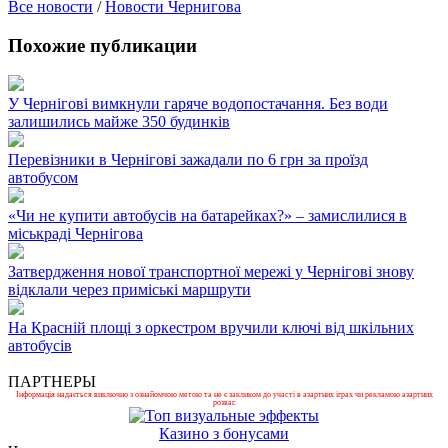
Все новости
/
Новости Чернигова
Похожие публикации
У Чернігові вимкнули гаряче водопостачання. Без води
залишились майже 350 будинків
Перевізники в Чернігові зажадали по 6 грн за проїзд
автобусом
«Чи не купити автобусів на батарейках?» – замислилися в
міськраді Чернігова
Затвердження нової транспортної мережі у Чернігові знову
відклали через приміські маршрути
На Красній площі з оркестром вручили ключі від шкільних
автобусів
ПАРТНЕРЫ
Інформація надається виключно з ознайомчою метою та не є закликом до участі в азартних іграх чи рекламою азартних
розваг.
Казино з бонусами