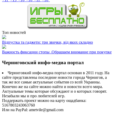
Топ новостей
Відпустка та гаджети: три звички, від яких складно
Важность фиксации стопы .Обращаем внимание при покупке
Черниговский инфо-медиа портал
Черниговкий инфо-медиа портал основан в 2011 году. На
сайте представлены последние новости города Чернигов, а
так же все самые актуальные события со всей Украины.
Конечно же на сайте можно найти и новости всего мира.
Актуальные темы которые обсуждают и о которых говорят.
Незабыли мы и про любителей игр.
Поддержать проект можно на карту ощадбанка:
5167803243063760
Или на PayPal: ametvile@gmail.com