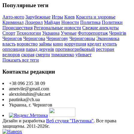
Популярные теги
Авто-мото
Зарубежные
Игры
Киев
Красота и здоровье
Криминал
Лоцерил
Майдан
Новости
Политика
Политики
Происшествия
Региональные новости
Свежие анекдоты
Спорт
Технологии
Украина
Ученые
Фоторепортаж
Чернігів
Чернигов
Чернигова
Чернигову
Черниговцы
Экономика
власть
воровство
займы
кино
коррупция
кредит
купить
оппозиция
парад дерунів
противогрибковый
ресторан
велюров
скорая
смерти
тимошенко
убивает
Показать все теги
Контакты редакции
+38 096 235 38 09
ametvile@gmail.com
alextolstuhin@ukr.net
pautinka@ch.ua
Украина, г. Чернигов
Дизайн и разработка
Веб студия "Паутинка"
. Все права
защищены. 2011-2026г.