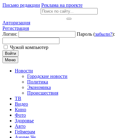
Письмо редакции
Реклама на проекте
Авторизация
Регистрация
Логин:
Пароль (
забыли?
):
Чужой компьютер
Войти
Меню
Новости
Городские новости
Политика
Экономика
Происшествия
ТВ
Видео
Кино
Фото
Здоровье
Авто
Геймерам
Аниме Че