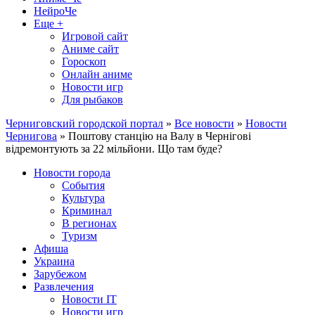
НейроЧе
Еще +
Игровой сайт
Аниме сайт
Гороскоп
Онлайн аниме
Новости игр
Для рыбаков
Черниговский городской портал
»
Все новости
»
Новости
Чернигова
» Поштову станцію на Валу в Чернігові
відремонтують за 22 мільйони. Що там буде?
Новости города
События
Культура
Криминал
В регионах
Туризм
Афиша
Украина
Зарубежом
Развлечения
Новости IT
Новости игр