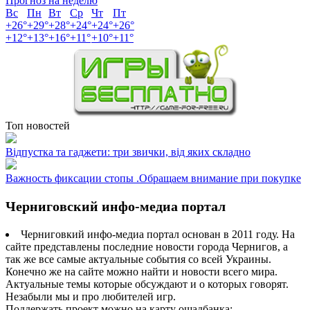
Прогноз на неделю
Вс
Пн
Вт
Ср
Чт
Пт
+
26°
+
29°
+
28°
+
24°
+
24°
+
26°
+
12°
+
13°
+
16°
+
11°
+
10°
+
11°
Топ новостей
Відпустка та гаджети: три звички, від яких складно
Важность фиксации стопы .Обращаем внимание при покупке
Черниговский инфо-медиа портал
Черниговкий инфо-медиа портал основан в 2011 году. На
сайте представлены последние новости города Чернигов, а
так же все самые актуальные события со всей Украины.
Конечно же на сайте можно найти и новости всего мира.
Актуальные темы которые обсуждают и о которых говорят.
Незабыли мы и про любителей игр.
Поддержать проект можно на карту ощадбанка: