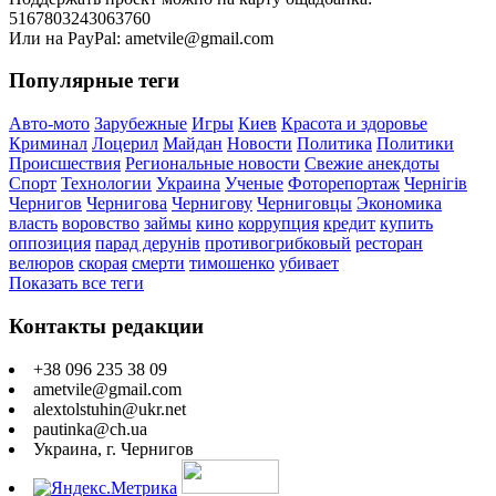
5167803243063760
Или на PayPal: ametvile@gmail.com
Популярные теги
Авто-мото
Зарубежные
Игры
Киев
Красота и здоровье
Криминал
Лоцерил
Майдан
Новости
Политика
Политики
Происшествия
Региональные новости
Свежие анекдоты
Спорт
Технологии
Украина
Ученые
Фоторепортаж
Чернігів
Чернигов
Чернигова
Чернигову
Черниговцы
Экономика
власть
воровство
займы
кино
коррупция
кредит
купить
оппозиция
парад дерунів
противогрибковый
ресторан
велюров
скорая
смерти
тимошенко
убивает
Показать все теги
Контакты редакции
+38 096 235 38 09
ametvile@gmail.com
alextolstuhin@ukr.net
pautinka@ch.ua
Украина, г. Чернигов