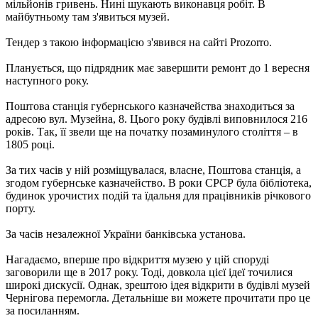
мільйонів гривень. Нині шукають виконавця робіт. В
майбутньому там з'явиться музей.
Тендер з такою інформацією з'явився на сайті Prozorro.
Планується, що підрядник має завершити ремонт до 1 вересня
наступного року.
Поштова станція губернського казначейства знаходиться за
адресою вул. Музейна, 8. Цього року будівлі виповнилося 216
років. Так, її звели ще на початку позаминулого століття – в
1805 році.
За тих часів у ній розміщувалася, власне, Поштова станція, а
згодом губернське казначейство. В роки СРСР була бібліотека,
будинок урочистих подій та їдальня для працівників річкового
порту.
За часів незалежної України банківська установа.
Нагадаємо, вперше про відкриття музею у цій споруді
заговорили ще в 2017 року. Тоді, довкола цієї ідеї точилися
широкі дискусії. Однак, зрештою ідея відкрити в будівлі музей
Чернігова перемогла. Детальніше ви можете прочитати про це
за посиланням.