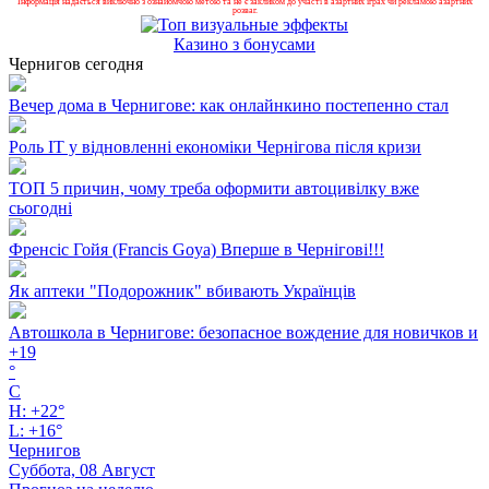
Інформація надається виключно з ознайомчою метою та не є закликом до участі в азартних іграх чи рекламою азартних
розваг.
Казино з бонусами
Чернигов сегодня
Вечер дома в Чернигове: как онлайнкино постепенно стал
Роль ІТ у відновленні економіки Чернігова після кризи
ТОП 5 причин, чому треба оформити автоцивілку вже
сьогодні
Френсіс Гойя (Francis Goya) Вперше в Чернігові!!!
Як аптеки "Подорожник" вбивають Українців
Автошкола в Чернигове: безопасное вождение для новичков и
+
19
°
C
H:
+
22°
L:
+
16°
Чернигов
Суббота, 08 Август