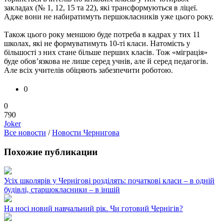
закладах (№ 1, 12, 15 та 22), які трансформуються в ліцеї.
Адже вони не набиратимуть першокласників уже цього року.
Також цього року меншою буде потреба в кадрах у тих 11
школах, які не формуватимуть 10-ті класи. Натомість у
більшості з них стане більше перших класів. Тож «міграція»
буде обов’язкова не лише серед учнів, але й серед педагогів.
Але всіх учителів обіцяють забезпечити роботою.
0
0
790
Joker
Все новости
/
Новости Чернигова
Похожие публикации
Усіх школярів у Чернігові розділять: початкові класи – в одній
будівлі, старшокласники – в іншій
На носі новий навчальний рік. Чи готовий Чернігів?