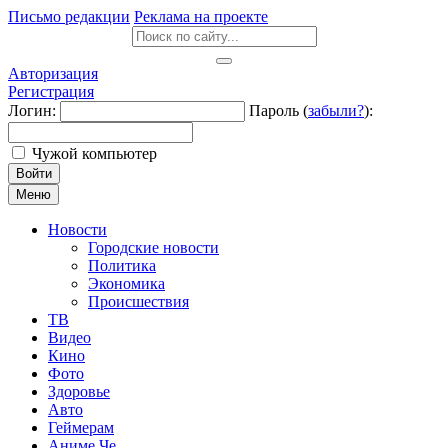
Письмо редакции
Реклама на проекте
Авторизация
Регистрация
Логин:
Пароль (
забыли?
):
Чужой компьютер
Войти
Меню
Новости
Городские новости
Политика
Экономика
Происшествия
ТВ
Видео
Кино
Фото
Здоровье
Авто
Геймерам
Аниме Че