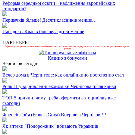
Реформа середньої освіти – наближення європейських
стандартів?
Першачків більше! Десятикласників менше…
Парадокс. Класів більше, а дітей менше
ПАРТНЕРЫ
Інформація надається виключно з ознайомчою метою та не є закликом до участі в азартних іграх чи рекламою азартних
розваг.
Казино з бонусами
Чернигов сегодня
Вечер дома в Чернигове: как онлайнкино постепенно стал
Роль ІТ у відновленні економіки Чернігова після кризи
ТОП 5 причин, чому треба оформити автоцивілку вже
сьогодні
Френсіс Гойя (Francis Goya) Вперше в Чернігові!!!
Як аптеки "Подорожник" вбивають Українців