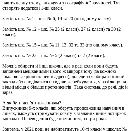
навіть певну схему, виходячи з географічної зручності. Тут
створять додаткові 1-ші класи.
Замість шк. № 1 – шк. № 6, 19 та 20 (по одному класу).
Замість шк. № 12 – шк. № 25 (2 класи), 27 (2 класи) та 30 (2
класи).
Замість шк. № 15 – шк. № 11, 13, 32 та 33 (по одному класу).
Замість шк. № 22 – шк. № 5 (2 класи) та 7 (2 класи).
Можна обирати й інші школи, але в разі коли вони будуть
заповнені мешканцями цього ж мікрорайону (за кожною
школою закріплено певні адреси), доведеться обирати інший
заклад або сподіватися на вдале жеребкування, у разі якщо на
вільні місця є більше претендентів. Така система, до речі, діє й
зараз.
А як бути дев’ятикласникам?
Випускники 9-х класів, які оберуть продовження навчання в
ліцеях, зможуть отримувати освіту в згаданих вище чотирьох
закладах. Переведення буде поетапним, за три роки.
Зокрема, у 2021 році не набиратимуть 10-ті класи у школах №