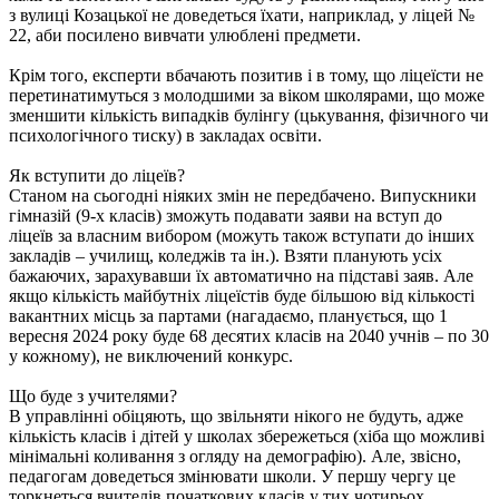
з вулиці Козацької не доведеться їхати, наприклад, у ліцей №
22, аби посилено вивчати улюблені предмети.
Крім того, експерти вбачають позитив і в тому, що ліцеїсти не
перетинатимуться з молодшими за віком школярами, що може
зменшити кількість випадків булінгу (цькування, фізичного чи
психологічного тиску) в закладах освіти.
Як вступити до ліцеїв?
Станом на сьогодні ніяких змін не передбачено. Випускники
гімназій (9-х класів) зможуть подавати заяви на вступ до
ліцеїв за власним вибором (можуть також вступати до інших
закладів – училищ, коледжів та ін.). Взяти планують усіх
бажаючих, зарахувавши їх автоматично на підставі заяв. Але
якщо кількість майбутніх ліцеїстів буде більшою від кількості
вакантних місць за партами (нагадаємо, планується, що 1
вересня 2024 року буде 68 десятих класів на 2040 учнів – по 30
у кожному), не виключений конкурс.
Що буде з учителями?
В управлінні обіцяють, що звільняти нікого не будуть, адже
кількість класів і дітей у школах збережеться (хіба що можливі
мінімальні коливання з огляду на демографію). Але, звісно,
педагогам доведеться змінювати школи. У першу чергу це
торкнеться вчителів початкових класів у тих чотирьох