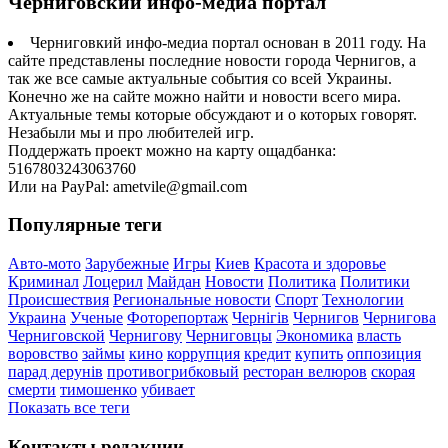
Черниговский инфо-медиа портал
Черниговкий инфо-медиа портал основан в 2011 году. На
сайте представлены последние новости города Чернигов, а
так же все самые актуальные события со всей Украины.
Конечно же на сайте можно найти и новости всего мира.
Актуальные темы которые обсуждают и о которых говорят.
Незабыли мы и про любителей игр.
Поддержать проект можно на карту ощадбанка:
5167803243063760
Или на PayPal: ametvile@gmail.com
Популярные теги
Авто-мото
Зарубежные
Игры
Киев
Красота и здоровье
Криминал
Лоцерил
Майдан
Новости
Политика
Политики
Происшествия
Региональные новости
Спорт
Технологии
Украина
Ученые
Фоторепортаж
Чернігів
Чернигов
Чернигова
Черниговской
Чернигову
Черниговцы
Экономика
власть
воровство
займы
кино
коррупция
кредит
купить
оппозиция
парад дерунів
противогрибковый
ресторан велюров
скорая
смерти
тимошенко
убивает
Показать все теги
Контакты редакции