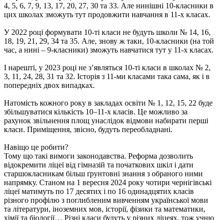
4, 5, 6, 7, 9, 13, 17, 20, 27, 30 та 33. Але нинішні 10-класники в
цих школах зможуть тут продовжити навчання в 11-х класах.
У 2022 році формувати 10-ті класи не будуть школи № 14, 16,
18, 19, 21, 29, 34 та 35. Але, знову ж таки, 10-класники (на той
час, а нині – 9-класники) зможуть навчатися тут у 11-х класах.
І нарешті, у 2023 році не з’являться 10-ті класи в школах № 2,
3, 11, 24, 28, 31 та 32. Історія з 11-ми класами така сама, як і в
попередніх двох випадках.
Натомість кожного року в закладах освіти № 1, 12, 15, 22 буде
збільшуватися кількість 10–11-х класів. Це можливо за
рахунок звільнення площ унаслідок відмови набирати перші
класи. Приміщення, звісно, будуть переобладнані.
Навіщо це робити?
Тому що такі вимоги законодавства. Реформа дозволить
відокремити ліцеї від гімназій та початкових шкіл і дати
старшокласникам більш ґрунтовні знання з обраного ними
напрямку. Станом на 1 вересня 2024 року чотири чернігівські
ліцеї матимуть по 17 десятих і по 16 одинадцятих класів
різного профілю з поглибленим вивченням української мови
та літератури, іноземних мов, історії, фізики та математики,
хімії та біології… Різні класи будуть у різних ліцеях, тож учню