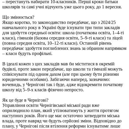
– перестануть набирати 10-класників. Перші кроки батьки
школярів та самі учні відчують уже цього року, до 1 вересня.
Що змінюється?
Якщо коротко, то законодавство передбачає, що з 2024/25
навчального року в Україні буде існувати три типи закладів
для здобуття середньої освіти: школа (початкова освіта, 1–4-ті
класи), гімназія (базова середня освіти, 5–9-ті класи) та ліцей
(повна середня освіта, 10–12-ті класи). Останній рівень
передбачає здобуття поглиблених знань за обраним напрямком
– класи будуть профільні.
В ідеалі кожен з цих закладів мав би міститися в окремій
будівлі, проте закон передбачає, що школи та гімназії можуть
співіснувати під одним дахом (але при цьому бути різними
юридичними особами). Забігаючи наперед, зазначимо:
вочевидь, у Чернігові так і буде, адже відокремити початкову
школу від 5–9-х класів фізично непросто.
Як це буде в Чернігові?
Управління освіти Чернігівської міської ради вже
оприлюднило план, який утілюватимуть у життя протягом
наступних років. Його ще має остаточно затвердити міська
влада, проте навряд чи будуть серйозні зміни. Відповідно до
плану, у Чернігові після втілення реформи існуватиме лише