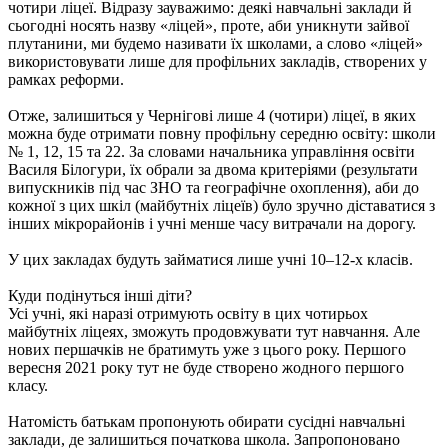
чотири ліцеї. Відразу зауважимо: деякі навчальні заклади й
сьогодні носять назву «ліцей», проте, аби уникнути зайвої
плутанини, ми будемо називати їх школами, а слово «ліцей»
використовувати лише для профільних закладів, створених у
рамках реформи.
Отже, залишиться у Чернігові лише 4 (чотири) ліцеї, в яких
можна буде отримати повну профільну середню освіту: школи
№ 1, 12, 15 та 22. За словами начальника управління освіти
Василя Білогури, їх обрали за двома критеріями (результати
випускників під час ЗНО та географічне охоплення), аби до
кожної з цих шкіл (майбутніх ліцеїв) було зручно діставатися з
інших мікрорайонів і учні менше часу витрачали на дорогу.
У цих закладах будуть займатися лише учні 10–12-х класів.
Куди подінуться інші діти?
Усі учні, які наразі отримують освіту в цих чотирьох
майбутніх ліцеях, зможуть продовжувати тут навчання. Але
нових першачків не братимуть уже з цього року. Першого
вересня 2021 року тут не буде створено жодного першого
класу.
Натомість батькам пропонують обирати сусідні навчальні
заклади, де залишиться початкова школа. Запропоновано