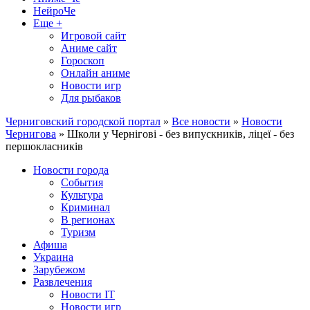
НейроЧе
Еще +
Игровой сайт
Аниме сайт
Гороскоп
Онлайн аниме
Новости игр
Для рыбаков
Черниговский городской портал
»
Все новости
»
Новости
Чернигова
» Школи у Чернігові - без випускників, ліцеї - без
першокласників
Новости города
События
Культура
Криминал
В регионах
Туризм
Афиша
Украина
Зарубежом
Развлечения
Новости IT
Новости игр