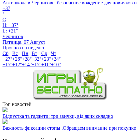
Автошкола в Чернигове: безопасное вождение для новичков и
+
37
°
C
H:
+
37°
L:
+
21°
Чернигов
Пятница, 07 Август
Прогноз на неделю
Сб
Вс
Пн
Вт
Ср
Чт
+
27°
+
26°
+
28°
+
32°
+
23°
+
24°
+
15°
+
12°
+
14°
+
15°
+
11°
+
10°
Топ новостей
Відпустка та гаджети: три звички, від яких складно
Важность фиксации стопы .Обращаем внимание при покупке