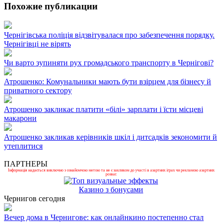
Похожие публикации
Чернігівська поліція відзвітувалася про забезпечення порядку.
Чернігівці не вірять
Чи варто зупиняти рух громадського транспорту в Чернігові?
Атрошенко: Комунальники мають бути взірцем для бізнесу й
приватного сектору
Атрошенко закликає платити «білі» зарплати і їсти місцеві
макарони
Атрошенко закликав керівників шкіл і дитсадків зекономити й
утеплитися
ПАРТНЕРЫ
Інформація надається виключно з ознайомчою метою та не є закликом до участі в азартних іграх чи рекламою азартних
розваг.
Казино з бонусами
Чернигов сегодня
Вечер дома в Чернигове: как онлайнкино постепенно стал