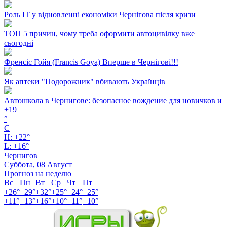
Роль ІТ у відновленні економіки Чернігова після кризи
ТОП 5 причин, чому треба оформити автоцивілку вже
сьогодні
Френсіс Гойя (Francis Goya) Вперше в Чернігові!!!
Як аптеки "Подорожник" вбивають Українців
Автошкола в Чернигове: безопасное вождение для новичков и
+
19
°
C
H:
+
22°
L:
+
16°
Чернигов
Суббота, 08 Август
Прогноз на неделю
Вс
Пн
Вт
Ср
Чт
Пт
+
26°
+
29°
+
32°
+
25°
+
24°
+
25°
+
11°
+
13°
+
16°
+
10°
+
11°
+
10°