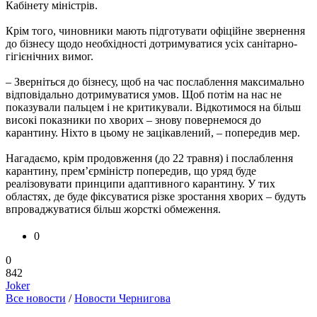
Кабінету міністрів.
Крім того, чиновники мають підготувати офіційне звернення
до бізнесу щодо необхідності дотримуватися усіх санітарно-
гігієнічних вимог.
– Зверніться до бізнесу, щоб на час послаблення максимально
відповідально дотримуватися умов. Щоб потім на нас не
показували пальцем і не критикували. Відкотимося на більш
високі показники по хворих – знову повернемося до
карантину. Ніхто в цьому не зацікавлений, – попередив мер.
Нагадаємо, крім продовження (до 22 травня) і послаблення
карантину, прем’єрміністр попередив, що уряд буде
реалізовувати принципи адаптивного карантину. У тих
областях, де буде фіксуватися різке зростання хворих – будуть
впроваджуватися більш жорсткі обмеження.
0
0
842
Joker
Все новости
/
Новости Чернигова