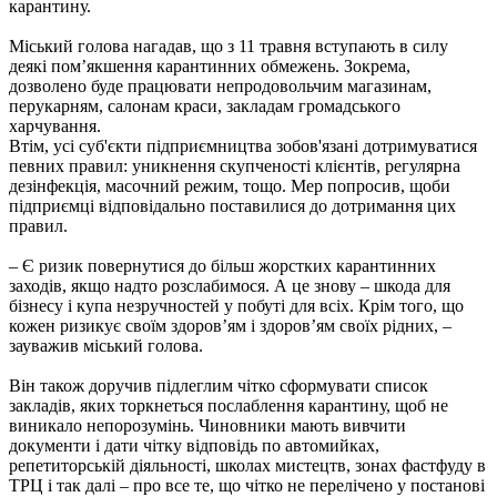
карантину.
Міський голова нагадав, що з 11 травня вступають в силу
деякі пом’якшення карантинних обмежень. Зокрема,
дозволено буде працювати непродовольчим магазинам,
перукарням, салонам краси, закладам громадського
харчування.
Втім, усі суб'єкти підприємництва зобов'язані дотримуватися
певних правил: уникнення скупченості клієнтів, регулярна
дезінфекція, масочний режим, тощо. Мер попросив, щоби
підприємці відповідально поставилися до дотримання цих
правил.
– Є ризик повернутися до більш жорстких карантинних
заходів, якщо надто розслабимося. А це знову – шкода для
бізнесу і купа незручностей у побуті для всіх. Крім того, що
кожен ризикує своїм здоров’ям і здоров’ям своїх рідних, –
зауважив міський голова.
Він також доручив підлеглим чітко сформувати список
закладів, яких торкнеться послаблення карантину, щоб не
виникало непорозумінь. Чиновники мають вивчити
документи і дати чітку відповідь по автомийках,
репетиторській діяльності, школах мистецтв, зонах фастфуду в
ТРЦ і так далі – про все те, що чітко не перелічено у постанові