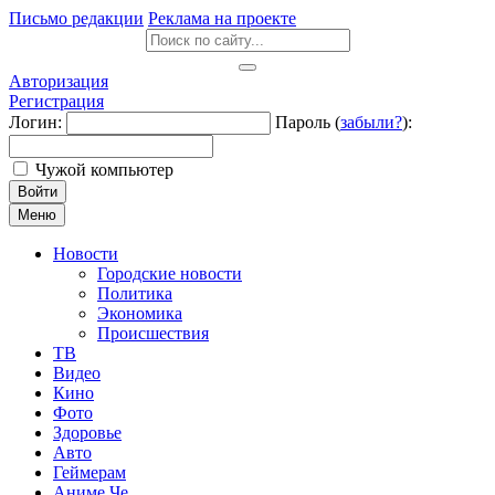
Письмо редакции
Реклама на проекте
Авторизация
Регистрация
Логин:
Пароль (
забыли?
):
Чужой компьютер
Войти
Меню
Новости
Городские новости
Политика
Экономика
Происшествия
ТВ
Видео
Кино
Фото
Здоровье
Авто
Геймерам
Аниме Че