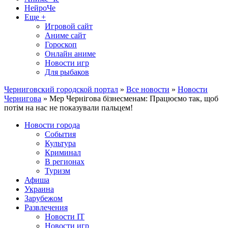
НейроЧе
Еще +
Игровой сайт
Аниме сайт
Гороскоп
Онлайн аниме
Новости игр
Для рыбаков
Черниговский городской портал
»
Все новости
»
Новости
Чернигова
» Мер Чернігова бізнесменам: Працюємо так, щоб
потім на нас не показували пальцем!
Новости города
События
Культура
Криминал
В регионах
Туризм
Афиша
Украина
Зарубежом
Развлечения
Новости IT
Новости игр