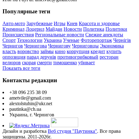
Популярные теги
Авто-мото
Зарубежные
Игры
Киев
Красота и здоровье
Криминал
Лоцерил
Майдан
Новости
Политика
Политики
Происшествия
Региональные новости
Свежие анекдоты
Спорт
Технологии
Украина
Ученые
Фоторепортаж
Чернігів
Чернигов
Чернигова
Чернигову
Черниговцы
Экономика
власть
воровство
займы
кино
коррупция
кредит
купить
оппозиция
парад дерунів
противогрибковый
ресторан
велюров
скорая
смерти
тимошенко
убивает
Показать все теги
Контакты редакции
+38 096 235 38 09
ametvile@gmail.com
alextolstuhin@ukr.net
pautinka@ch.ua
Украина, г. Чернигов
Дизайн и разработка
Веб студия "Паутинка"
. Все права
защищены. 2011-2026г.