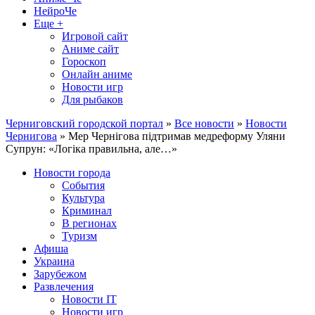
НейроЧе
Еще +
Игровой сайт
Аниме сайт
Гороскоп
Онлайн аниме
Новости игр
Для рыбаков
Черниговский городской портал
»
Все новости
»
Новости
Чернигова
» Мер Чернігова підтримав медреформу Уляни
Супрун: «Логіка правильна, але…»
Новости города
События
Культура
Криминал
В регионах
Туризм
Афиша
Украина
Зарубежом
Развлечения
Новости IT
Новости игр