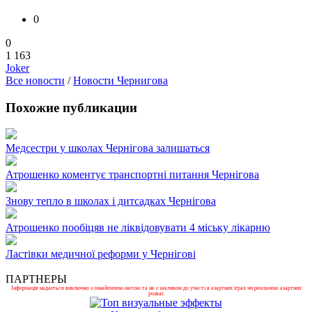
0
0
1 163
Joker
Все новости
/
Новости Чернигова
Похожие публикации
Медсестри у школах Чернігова залишаться
Атрошенко коментує транспортні питання Чернігова
Знову тепло в школах і дитсадках Чернігова
Атрошенко пообіцяв не ліквідовувати 4 міську лікарню
Ластівки медичної реформи у Чернігові
ПАРТНЕРЫ
Інформація надається виключно з ознайомчою метою та не є закликом до участі в азартних іграх чи рекламою азартних
розваг.