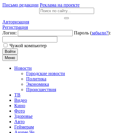
Письмо редакции
Реклама на проекте
Авторизация
Регистрация
Логин:
Пароль (
забыли?
):
Чужой компьютер
Войти
Меню
Новости
Городские новости
Политика
Экономика
Происшествия
ТВ
Видео
Кино
Фото
Здоровье
Авто
Геймерам
Аниме Че