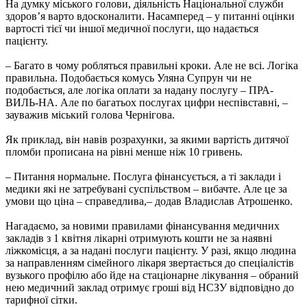
На думку міського голови, діяльність Національної служби
здоров’я варто вдосконалити. Насамперед – у питанні оцінки
вартості тієї чи іншої медичної послуги, що надається
пацієнту.
– Багато в чому робляться правильні кроки. Але не всі. Логіка
правильна. Подобається комусь Уляна Супрун чи не
подобається, але логіка оплати за надану послугу – ПРА-
ВИЛЬ-НА. Але по багатьох послугах цифри неспівставні, –
зауважив міський голова Чернігова.
Як приклад, він навів розрахунки, за якими вартість дитячої
пломби прописана на рівні менше ніж 10 гривень.
– Питання нормальне. Послуга фінансується, а ті заклади і
медики які не затребувані суспільством – вибачте. Але це за
умови що ціна – справедлива,– додав Владислав Атрошенко.
Нагадаємо, за новими правилами фінансування медичних
закладів з 1 квітня лікарні отримують кошти не за наявні
ліжкомісця, а за надані послуги пацієнту. У разі, якщо людина
за направленням сімейного лікаря звертається до спеціалістів
вузького профілю або йде на стаціонарне лікування – обраний
нею медичний заклад отримує гроші від НСЗУ відповідно до
тарифної сітки.