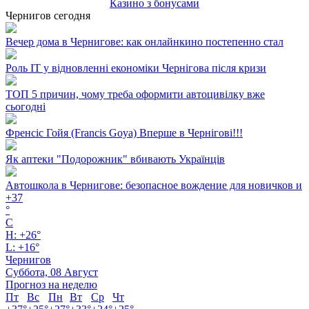
Казино з бонусами
Чернигов сегодня
Вечер дома в Чернигове: как онлайнкино постепенно стал
Роль ІТ у відновленні економіки Чернігова після кризи
ТОП 5 причин, чому треба оформити автоцивілку вже
сьогодні
Френсіс Гойя (Francis Goya) Вперше в Чернігові!!!
Як аптеки "Подорожник" вбивають Українців
Автошкола в Чернигове: безопасное вождение для новичков и
+
37
°
C
H:
+
26°
L:
+
16°
Чернигов
Суббота, 08 Август
Прогноз на неделю
Пт
Вс
Пн
Вт
Ср
Чт