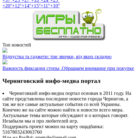
+
37°
+
25°
+
27°
+
33°
+
24°
+
25°
+
20°
+
12°
+
14°
+
15°
+
11°
+
10°
Топ новостей
Відпустка та гаджети: три звички, від яких складно
Важность фиксации стопы .Обращаем внимание при покупке
Черниговский инфо-медиа портал
Черниговкий инфо-медиа портал основан в 2011 году. На
сайте представлены последние новости города Чернигов, а
так же все самые актуальные события со всей Украины.
Конечно же на сайте можно найти и новости всего мира.
Актуальные темы которые обсуждают и о которых говорят.
Незабыли мы и про любителей игр.
Поддержать проект можно на карту ощадбанка:
5167803243063760
Или на PayPal: ametvile@gmail.com