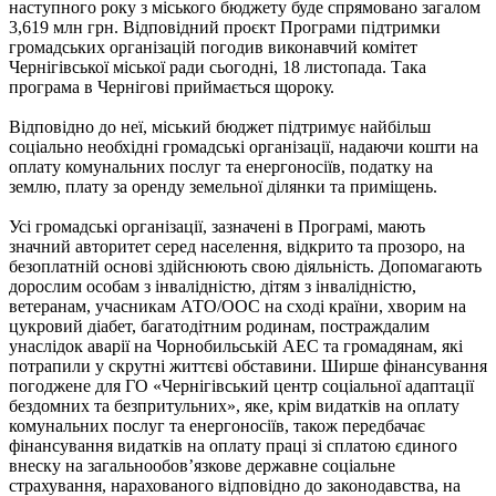
наступного року з міського бюджету буде спрямовано загалом
3,619 млн грн. Відповідний проєкт Програми підтримки
громадських організацій погодив виконавчий комітет
Чернігівської міської ради сьогодні, 18 листопада. Така
програма в Чернігові приймається щороку.
Відповідно до неї, міський бюджет підтримує найбільш
соціально необхідні громадські організації, надаючи кошти на
оплату комунальних послуг та енергоносіїв, податку на
землю, плату за оренду земельної ділянки та приміщень.
Усі громадські організації, зазначені в Програмі, мають
значний авторитет серед населення, відкрито та прозоро, на
безоплатній основі здійснюють свою діяльність. Допомагають
дорослим особам з інвалідністю, дітям з інвалідністю,
ветеранам, учасникам АТО/ООС на сході країни, хворим на
цукровий діабет, багатодітним родинам, постраждалим
унаслідок аварії на Чорнобильській АЕС та громадянам, які
потрапили у скрутні життєві обставини. Ширше фінансування
погоджене для ГО «Чернігівський центр соціальної адаптації
бездомних та безпритульних», яке, крім видатків на оплату
комунальних послуг та енергоносіїв, також передбачає
фінансування видатків на оплату праці зі сплатою єдиного
внеску на загальнообов’язкове державне соціальне
страхування, нарахованого відповідно до законодавства, на