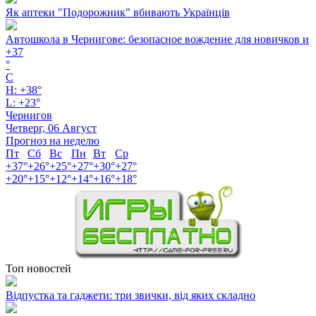
Як аптеки "Подорожник" вбивають Українців
Автошкола в Чернигове: безопасное вождение для новичков и
+
37
°
C
H:
+
38°
L:
+
23°
Чернигов
Четверг, 06 Август
Прогноз на неделю
Пт
Сб
Вс
Пн
Вт
Ср
+
37°
+
26°
+
25°
+
27°
+
30°
+
27°
+
20°
+
15°
+
12°
+
14°
+
16°
+
18°
Топ новостей
Відпустка та гаджети: три звички, від яких складно