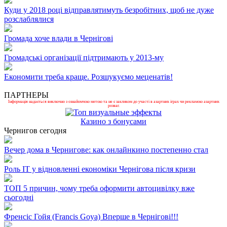
Куди у 2018 році відправлятимуть безробітних, щоб не дуже
розслаблялися
Громада хоче влади в Чернігові
Громадські організації підтримають у 2013-му
Економити треба краще. Розшукуємо меценатів!
ПАРТНЕРЫ
Інформація надається виключно з ознайомчою метою та не є закликом до участі в азартних іграх чи рекламою азартних
розваг.
Казино з бонусами
Чернигов сегодня
Вечер дома в Чернигове: как онлайнкино постепенно стал
Роль ІТ у відновленні економіки Чернігова після кризи
ТОП 5 причин, чому треба оформити автоцивілку вже
сьогодні
Френсіс Гойя (Francis Goya) Вперше в Чернігові!!!