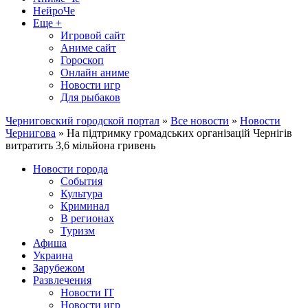
НейроЧе
Еще +
Игровой сайт
Аниме сайт
Гороскоп
Онлайн аниме
Новости игр
Для рыбаков
Черниговский городской портал
»
Все новости
»
Новости
Чернигова
» На підтримку громадських організацій Чернігів
витратить 3,6 мільйона гривень
Новости города
События
Культура
Криминал
В регионах
Туризм
Афиша
Украина
Зарубежом
Развлечения
Новости IT
Новости игр