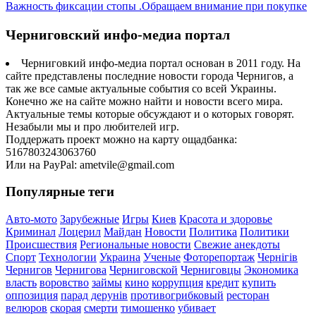
Важность фиксации стопы .Обращаем внимание при покупке
Черниговский инфо-медиа портал
Черниговкий инфо-медиа портал основан в 2011 году. На
сайте представлены последние новости города Чернигов, а
так же все самые актуальные события со всей Украины.
Конечно же на сайте можно найти и новости всего мира.
Актуальные темы которые обсуждают и о которых говорят.
Незабыли мы и про любителей игр.
Поддержать проект можно на карту ощадбанка:
5167803243063760
Или на PayPal: ametvile@gmail.com
Популярные теги
Авто-мото
Зарубежные
Игры
Киев
Красота и здоровье
Криминал
Лоцерил
Майдан
Новости
Политика
Политики
Происшествия
Региональные новости
Свежие анекдоты
Спорт
Технологии
Украина
Ученые
Фоторепортаж
Чернігів
Чернигов
Чернигова
Черниговской
Черниговцы
Экономика
власть
воровство
займы
кино
коррупция
кредит
купить
оппозиция
парад дерунів
противогрибковый
ресторан
велюров
скорая
смерти
тимошенко
убивает