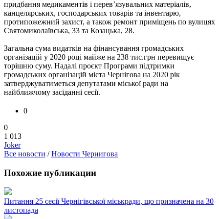
придбання медикаментів і перев’язувальних матеріалів,
канцелярських, господарських товарів та інвентарю,
протипожежний захист, а також ремонт приміщень по вулицях
Святомиколаївська, 33 та Козацька, 28.
Загальна сума видатків на фінансування громадських
організацій у 2020 році майже на 238 тис.грн перевищує
торішню суму. Надалі проєкт Програми підтримки
громадських організацій міста Чернігова на 2020 рік
затверджуватиметься депутатами міської ради на
найближчому засіданні сесії.
0
0
1 013
Joker
Все новости
/
Новости Чернигова
Похожие публикации
Питання 25 сесії Чернігівської міськради, що призначена на 30
листопада