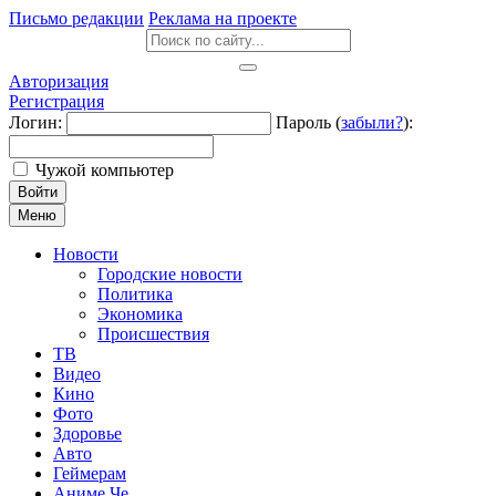
Письмо редакции
Реклама на проекте
Авторизация
Регистрация
Логин:
Пароль (
забыли?
):
Чужой компьютер
Войти
Меню
Новости
Городские новости
Политика
Экономика
Происшествия
ТВ
Видео
Кино
Фото
Здоровье
Авто
Геймерам
Аниме Че