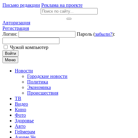
Письмо редакции
Реклама на проекте
Авторизация
Регистрация
Логин:
Пароль (
забыли?
):
Чужой компьютер
Войти
Меню
Новости
Городские новости
Политика
Экономика
Происшествия
ТВ
Видео
Кино
Фото
Здоровье
Авто
Геймерам
Аниме Че