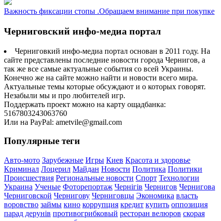
Важность фиксации стопы .Обращаем внимание при покупке
Черниговский инфо-медиа портал
Черниговкий инфо-медиа портал основан в 2011 году. На
сайте представлены последние новости города Чернигов, а
так же все самые актуальные события со всей Украины.
Конечно же на сайте можно найти и новости всего мира.
Актуальные темы которые обсуждают и о которых говорят.
Незабыли мы и про любителей игр.
Поддержать проект можно на карту ощадбанка:
5167803243063760
Или на PayPal: ametvile@gmail.com
Популярные теги
Авто-мото
Зарубежные
Игры
Киев
Красота и здоровье
Криминал
Лоцерил
Майдан
Новости
Политика
Политики
Происшествия
Региональные новости
Спорт
Технологии
Украина
Ученые
Фоторепортаж
Чернігів
Чернигов
Чернигова
Черниговской
Чернигову
Черниговцы
Экономика
власть
воровство
займы
кино
коррупция
кредит
купить
оппозиция
парад дерунів
противогрибковый
ресторан велюров
скорая