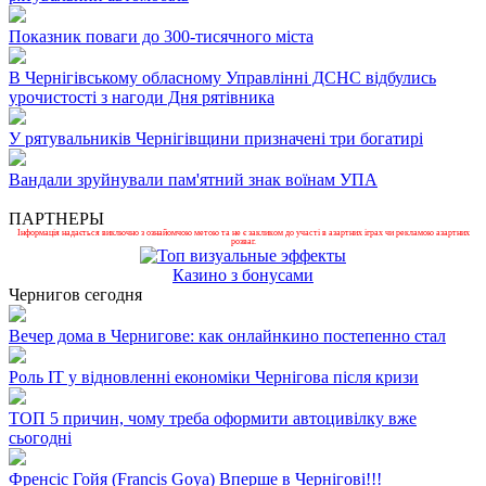
Показник поваги до 300-тисячного міста
В Чернігівському обласному Управлінні ДСНС відбулись
урочистості з нагоди Дня рятівника
У рятувальників Чернігівщини призначені три богатирі
Вандали зруйнували пам'ятний знак воїнам УПА
ПАРТНЕРЫ
Інформація надається виключно з ознайомчою метою та не є закликом до участі в азартних іграх чи рекламою азартних
розваг.
Казино з бонусами
Чернигов сегодня
Вечер дома в Чернигове: как онлайнкино постепенно стал
Роль ІТ у відновленні економіки Чернігова після кризи
ТОП 5 причин, чому треба оформити автоцивілку вже
сьогодні
Френсіс Гойя (Francis Goya) Вперше в Чернігові!!!