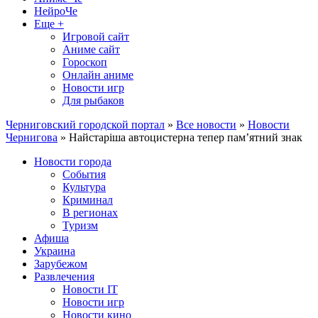
НейроЧе
Еще +
Игровой сайт
Аниме сайт
Гороскоп
Онлайн аниме
Новости игр
Для рыбаков
Черниговский городской портал
»
Все новости
»
Новости
Чернигова
» Найстаріша автоцистерна тепер пам’ятний знак
Новости города
События
Культура
Криминал
В регионах
Туризм
Афиша
Украина
Зарубежом
Развлечения
Новости IT
Новости игр
Новости кино