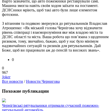
Варто зазначити, що авто пожежники реставрували самі.
Машина змогла навіть своїм ходом заїхати на постамент.
ДСНСники мріють, щоб такі авто були лише елементом
фотозони.
З вітанням та подякою звернувся до рятувальників Владислав
Атрошенко: «Як міський голова Чернігова хочу відзначити
рівень співпраці і взаєморозуміння яке між владою міста та
ДСНС області та міста. Ваша робота що пов’язана з щоденним
ризиком, тому, звичайно, бажаю, щоб у нас було мінімум
надзвичайних ситуацій та ризиків для рятувальників. Дай
Боже, щоб ви працювали аж до пенсій та високих звань».
0
0
967
Joker
Все новости
/
Новости Чернигова
Похожие публикации
Чернігівські рятувальники отримали сучасний пожежно-
рятувальний автомобіль