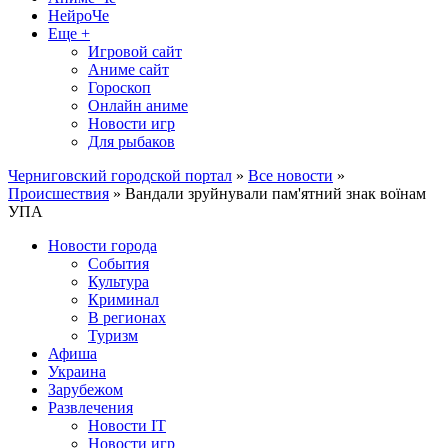
НейроЧе
Еще +
Игровой сайт
Аниме сайт
Гороскоп
Онлайн аниме
Новости игр
Для рыбаков
Черниговский городской портал
»
Все новости
»
Происшествия
» Вандали зруйнували пам'ятний знак воїнам
УПА
Новости города
События
Культура
Криминал
В регионах
Туризм
Афиша
Украина
Зарубежом
Развлечения
Новости IT
Новости игр