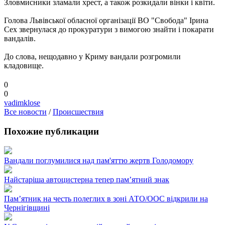
Зловмисники зламали хрест, а також розкидали вінки і квіти.
Голова Львівської обласної організації ВО "Свобода" Ірина
Сех звернулася до прокуратури з вимогою знайти і покарати
вандалів.
До слова, нещодавно у Криму вандали розгромили
кладовище.
0
0
vadimklose
Все новости
/
Происшествия
Похожие публикации
Вандали поглумилися над пам'яттю жертв Голодомору
Найстаріша автоцистерна тепер пам’ятний знак
Пам’ятник на честь полеглих в зоні АТО/ООС відкрили на
Чернігівщині