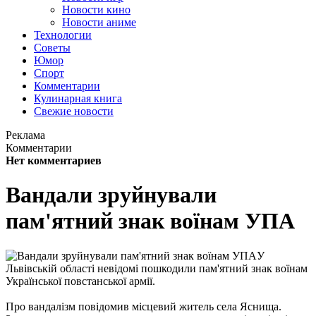
Новости кино
Новости аниме
Технологии
Советы
Юмор
Спорт
Комментарии
Кулинарная книга
Свежие новости
Реклама
Комментарии
Нет комментариев
Вандали зруйнували
пам'ятний знак воїнам УПА
У
Львівській області невідомі пошкодили пам'ятний знак воїнам
Української повстанської армії.
Про вандалізм повідомив місцевий житель села Яснища.