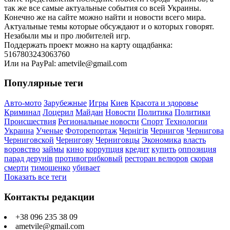
так же все самые актуальные события со всей Украины.
Конечно же на сайте можно найти и новости всего мира.
Актуальные темы которые обсуждают и о которых говорят.
Незабыли мы и про любителей игр.
Поддержать проект можно на карту ощадбанка:
5167803243063760
Или на PayPal: ametvile@gmail.com
Популярные теги
Авто-мото
Зарубежные
Игры
Киев
Красота и здоровье
Криминал
Лоцерил
Майдан
Новости
Политика
Политики
Происшествия
Региональные новости
Спорт
Технологии
Украина
Ученые
Фоторепортаж
Чернігів
Чернигов
Чернигова
Черниговской
Чернигову
Черниговцы
Экономика
власть
воровство
займы
кино
коррупция
кредит
купить
оппозиция
парад дерунів
противогрибковый
ресторан велюров
скорая
смерти
тимошенко
убивает
Показать все теги
Контакты редакции
+38 096 235 38 09
ametvile@gmail.com