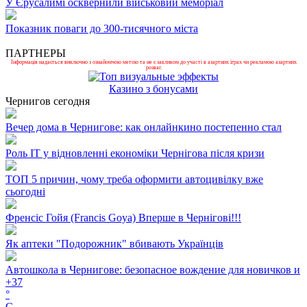
У Єрусалимі осквернили військовий меморіал
Показник поваги до 300-тисячного міста
ПАРТНЕРЫ
Інформація надається виключно з ознайомчою метою та не є закликом до участі в азартних іграх чи рекламою азартних
розваг.
Казино з бонусами
Чернигов сегодня
Вечер дома в Чернигове: как онлайнкино постепенно стал
Роль ІТ у відновленні економіки Чернігова після кризи
ТОП 5 причин, чому треба оформити автоцивілку вже
сьогодні
Френсіс Гойя (Francis Goya) Вперше в Чернігові!!!
Як аптеки "Подорожник" вбивають Українців
Автошкола в Чернигове: безопасное вождение для новичков и
+
37
°
C