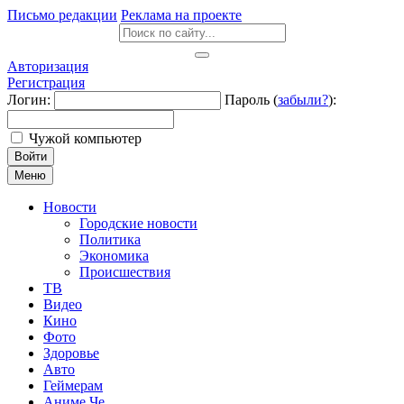
Письмо редакции
Реклама на проекте
Авторизация
Регистрация
Логин:
Пароль (
забыли?
):
Чужой компьютер
Войти
Меню
Новости
Городские новости
Политика
Экономика
Происшествия
ТВ
Видео
Кино
Фото
Здоровье
Авто
Геймерам
Аниме Че