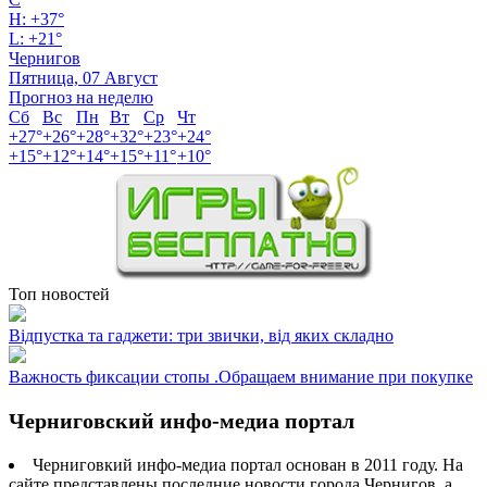
H:
+
37°
L:
+
21°
Чернигов
Пятница, 07 Август
Прогноз на неделю
Сб
Вс
Пн
Вт
Ср
Чт
+
27°
+
26°
+
28°
+
32°
+
23°
+
24°
+
15°
+
12°
+
14°
+
15°
+
11°
+
10°
Топ новостей
Відпустка та гаджети: три звички, від яких складно
Важность фиксации стопы .Обращаем внимание при покупке
Черниговский инфо-медиа портал
Черниговкий инфо-медиа портал основан в 2011 году. На
сайте представлены последние новости города Чернигов, а