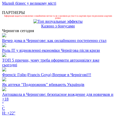
Малий бізнес у великому місті
ПАРТНЕРЫ
Інформація надається виключно з ознайомчою метою та не є закликом до участі в азартних іграх чи рекламою азартних
розваг.
Казино з бонусами
Чернигов сегодня
Вечер дома в Чернигове: как онлайнкино постепенно стал
Роль ІТ у відновленні економіки Чернігова після кризи
ТОП 5 причин, чому треба оформити автоцивілку вже
сьогодні
Френсіс Гойя (Francis Goya) Вперше в Чернігові!!!
Як аптеки "Подорожник" вбивають Українців
Автошкола в Чернигове: безопасное вождение для новичков и
+
18
°
C
H:
+
22°