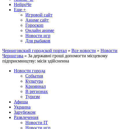
НейроЧе
Еще +
Игровой сайт
Аниме сайт
Гороскоп
Онлайн аниме
Новости игр
Для рыбаков
Черниговский городской портал
»
Все новости
»
Новости
Чернигова
» За державні гроші допомогти місцевому
підприємництву: місія здійсненна
Новости города
События
Культура
Криминал
В регионах
Туризм
Афиша
Украина
Зарубежом
Развлечения
Новости IT
Новости игр