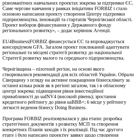
різноманітних навчальних проектах зокрема за підтримки ЄС.
Саме чергове навчання у рамках ініціативи FORBIZ і стало
основою написання проекту створення Центру підтримки
підприємництва, інновацій та стартапів Чернігівської області.
Проект виборов фінансування у Державного фонду
регіонального розвитку», – додає керівник Агенції.
EU4Business|FORBIZ фінансується ЄC та впроваджується
консорціумом GFA. Загалом проект покликаний адаптувати
регіональні та місцеві стратегії розвитку до національної
Стратегії розвитку малого та середнього підприємництва.
Чернігівщина – пілотний регіон, на основі якого
створювалися рекомендації для всіх областей України. Обрали
Сіверщину з огляду на активне покращення бізнесклімату за
останні кілька років як в регіоні загалом, так і в обласному
центрі зокрема: підвищення рівня інвестиційної
привабливості до uaINV4 (високий рівень); зростання
кредитного рейтингу до рівня uaBBB+; 6 місце у рейтингу
легкості ведення бізнесу Doing Business.
Програма FORBIZ реалізовувалася у два етапи: розробка
стратегічних документів з розвитку МСП та створення
конкретних Планів заходів з їх реалізації. Під час другого
етапу і було написано проектну заявку щодо створення