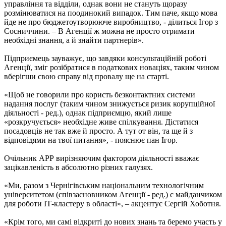
управління та відділи, однак вони не стануть щоразу
розмінюватися на поодинокий випадок. Тим паче, якщо мова
йде не про бюджетоутворююче виробництво, - ділиться Ігор з
Сосниччини. – В Агенції ж можна не просто отримати
необхідні знання, а й знайти партнерів».
Підприємець зауважує, що завдяки консультаційній роботі
Агенції, зміг розібратися в податкових новаціях, таким чином
вберігши свою справу від провалу ще на старті.
«Щоб не говорили про користь безконтактних системи
надання послуг (таким чином знижується ризик корупційної
діяльності - ред.), однак підприємцю, який лише
«розкручується» необхідне живе спілкування. Дістатися
посадовців не так вже й просто. А тут от він, та ще й з
відповідями на твої питання», - пояснює пан Ігор.
Очільник АРР вирізняючим фактором діяльності вважає
зацікавленість в абсолютно різних галузях.
«Ми, разом з Чернігівським національним технологічним
університетом (співзасновником Агенції - ред.) є майданчиком
для роботи ІТ-кластеру в області», – акцентує Сергій Хоботня.
«Крім того, ми самі відкриті до нових знань та беремо участь у