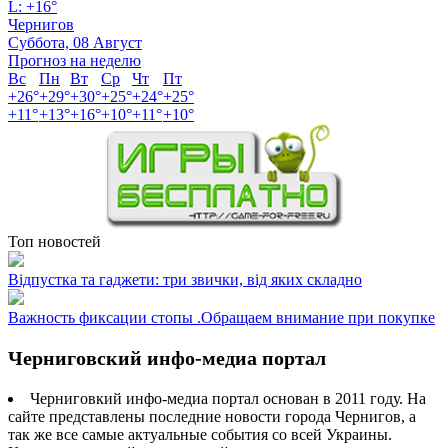
L:
+
16°
Чернигов
Суббота, 08 Август
Прогноз на неделю
Вс
Пн
Вт
Ср
Чт
Пт
+
26°
+
29°
+
30°
+
25°
+
24°
+
25°
+
11°
+
13°
+
16°
+
10°
+
11°
+
10°
Топ новостей
Відпустка та гаджети: три звички, від яких складно
Важность фиксации стопы .Обращаем внимание при покупке
Черниговский инфо-медиа портал
Черниговкий инфо-медиа портал основан в 2011 году. На
сайте представлены последние новости города Чернигов, а
так же все самые актуальные события со всей Украины.