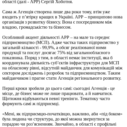
області (далі - АРР) Сергій Хоботня.
Сама ж Агенція створена лише два роки тому, втім уже
входить у п’ятірку кращих в Україні. АРР – принципово нова
організація з розвитку бізнесу. Вона є посередником між
владою, громадськістю та бізнесом.
Особливий акцент діяльності АРР – на мале та середнє
підприємництво (МСП). Адже частка таких підприємство у
загальній кількості - 99,9%, а обсяг реалізованої ними
продукції та послуг досягає 75% від загальнообласного
показника. Поряд з тим, в області немає інституції, яка б
координувала діяльність суб’єктів інфраструктури для МСП
на обласному рівні, відсутній майданчик для комунікацій між
сектором досліджень і розробок та підприємництвом. Таким
майданчиком і прагне стати Агенція регіонального розвитку.
Перші кроки зробили до цього самі: сьогодні Агенція - це
місце, де бізнес може не лише працювати, а й навчатися.
Щотижня відбуваються певні тренінги. Тематику часто
формують самі ж підприємці.
«Мені, як підприємцю-початківцю, важливо, аби «під боком»
була людина чи структура, до якої можна звернутися за
порадою чи роз’ясненням. Звичайно, в області є профільні