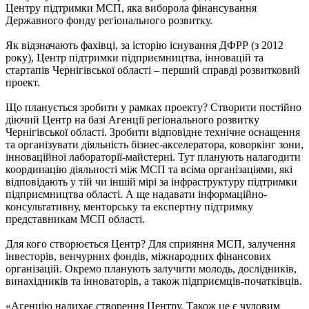
Центру підтримки МСП, яка виборола фінансування
Державного фонду регіонального розвитку.
Як відзначають фахівці, за історію існування ДФРР (з 2012
року), Центр підтримки підприємництва, інновацій та
стартапів Чернігівської області – перший справді розвитковий
проект.
Що планується зробити у рамках проекту? Створити постійно
діючий Центр на базі Агенції регіонального розвитку
Чернігівської області. Зробити відповідне технічне оснащення
та організувати діяльність бізнес-акселератора, коворкінг зони,
інноваційної лабораторії-майстерні. Тут планують налагодити
координацію діяльності між МСП та всіма організаціями, які
відповідають у тій чи іншій мірі за інфраструктуру підтримки
підприємництва області. А ще надавати інформаційно-
консультативну, менторську та експертну підтримку
представникам МСП області.
Для кого створюється Центр? Для сприяння МСП, залучення
інвесторів, венчурних фондів, міжнародних фінансових
організацій. Окремо планують залучити молодь, дослідників,
винахідників та інноваторів, а також підприємців-початківців.
«Агенцію надихає створення Центру. Також це є чудовим