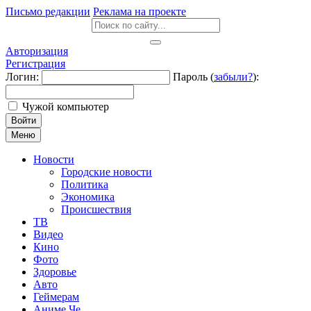
Письмо редакции
Реклама на проекте
Авторизация
Регистрация
Логин:
Пароль (
забыли?
):
Чужой компьютер
Войти
Меню
Новости
Городские новости
Политика
Экономика
Происшествия
ТВ
Видео
Кино
Фото
Здоровье
Авто
Геймерам
Аниме Че