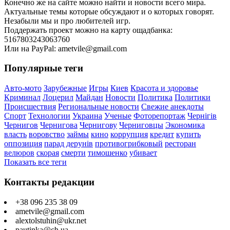
Конечно же на сайте можно найти и новости всего мира.
Актуальные темы которые обсуждают и о которых говорят.
Незабыли мы и про любителей игр.
Поддержать проект можно на карту ощадбанка:
5167803243063760
Или на PayPal: ametvile@gmail.com
Популярные теги
Авто-мото
Зарубежные
Игры
Киев
Красота и здоровье
Криминал
Лоцерил
Майдан
Новости
Политика
Политики
Происшествия
Региональные новости
Свежие анекдоты
Спорт
Технологии
Украина
Ученые
Фоторепортаж
Чернігів
Чернигов
Чернигова
Чернигову
Черниговцы
Экономика
власть
воровство
займы
кино
коррупция
кредит
купить
оппозиция
парад дерунів
противогрибковый
ресторан
велюров
скорая
смерти
тимошенко
убивает
Показать все теги
Контакты редакции
+38 096 235 38 09
ametvile@gmail.com
alextolstuhin@ukr.net
pautinka@ch.ua