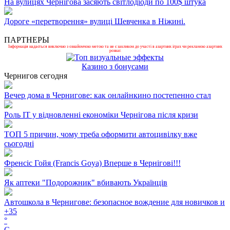
На вулицях Чернігова засяють світлодіоди по 100$ штука
Дороге «перетворення» вулиці Шевченка в Ніжині.
ПАРТНЕРЫ
Інформація надається виключно з ознайомчою метою та не є закликом до участі в азартних іграх чи рекламою азартних
розваг.
Казино з бонусами
Чернигов сегодня
Вечер дома в Чернигове: как онлайнкино постепенно стал
Роль ІТ у відновленні економіки Чернігова після кризи
ТОП 5 причин, чому треба оформити автоцивілку вже
сьогодні
Френсіс Гойя (Francis Goya) Вперше в Чернігові!!!
Як аптеки "Подорожник" вбивають Українців
Автошкола в Чернигове: безопасное вождение для новичков и
+
35
°
C