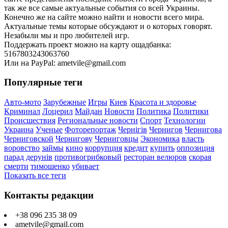
так же все самые актуальные события со всей Украины.
Конечно же на сайте можно найти и новости всего мира.
Актуальные темы которые обсуждают и о которых говорят.
Незабыли мы и про любителей игр.
Поддержать проект можно на карту ощадбанка:
5167803243063760
Или на PayPal: ametvile@gmail.com
Популярные теги
Авто-мото
Зарубежные
Игры
Киев
Красота и здоровье
Криминал
Лоцерил
Майдан
Новости
Политика
Политики
Происшествия
Региональные новости
Спорт
Технологии
Украина
Ученые
Фоторепортаж
Чернігів
Чернигов
Чернигова
Черниговской
Чернигову
Черниговцы
Экономика
власть
воровство
займы
кино
коррупция
кредит
купить
оппозиция
парад дерунів
противогрибковый
ресторан велюров
скорая
смерти
тимошенко
убивает
Показать все теги
Контакты редакции
+38 096 235 38 09
ametvile@gmail.com