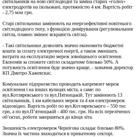
світильників на нові світлодіодні та заміна старих «голих»
електродротів на ізольовані, протяжністю 4 км. Вартість робіт
- 2,75 млн грн.
Старі світильники замінюють на енергоефективні новітнього
світлодіодного типу, з функцією димірування (регулювальння
світла, плавно змінює яскравість світла).
- Такі світильники дозволять значно економити бюджетні
кошти за сплату електричної енергії, а також зменшать
витрати на експлуатацію мереж зовнішнього освітлення.
Економія за спожите світло складатиме близько 50%. А
потужність освітлення буде значно краще, - зазначив директор
КП Дмитро Хажевскас.
Комунальне підприємство проводить капремонт мереж
освітлення і на інших вулицях міста, а саме: по
вул.Котляревського та вул.Пятницькій. Тут замінюють 13
світильників, 1 км кабельних мереж та 4 км електромереж
відповідно. Вартість робіт по вул.Котляревського – 550 тис
грн, а по вул.П’ятницькій - 400 тис. грн. На всіх перелічених
об’єктах, роботи завершяться до кінця літа.
Зношеність електромереж Чернігова складає близько 80%.
Значна їх частина знаходиться в приватному секторі.