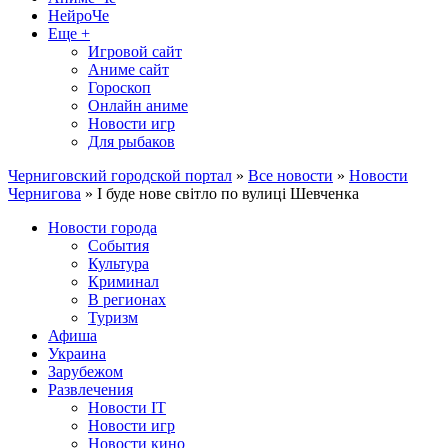
НейроЧе
Еще +
Игровой сайт
Аниме сайт
Гороскоп
Онлайн аниме
Новости игр
Для рыбаков
Черниговский городской портал
»
Все новости
»
Новости
Чернигова
» І буде нове світло по вулиці Шевченка
Новости города
События
Культура
Криминал
В регионах
Туризм
Афиша
Украина
Зарубежом
Развлечения
Новости IT
Новости игр
Новости кино