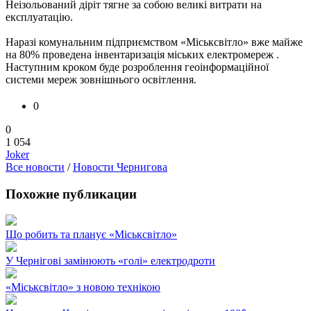
Неізольований діріт тягне за собою великі витрати на
експлуатацію.
Наразі комунальним підприємством «Міськсвітло» вже майже
на 80% проведена інвентаризація міських електромереж .
Наступним кроком буде розроблення геоінформаційної
системи мереж зовнішнього освітлення.
0
0
1 054
Joker
Все новости
/
Новости Чернигова
Похожие публикации
Що робить та планує «Міськсвітло»
У Чернігові замінюють «голі» електродроти
«Міськсвітло» з новою технікою