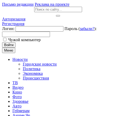
Письмо редакции
Реклама на проекте
Авторизация
Регистрация
Логин:
Пароль (
забыли?
):
Чужой компьютер
Войти
Меню
Новости
Городские новости
Политика
Экономика
Происшествия
ТВ
Видео
Кино
Фото
Здоровье
Авто
Геймерам
Аниме Че