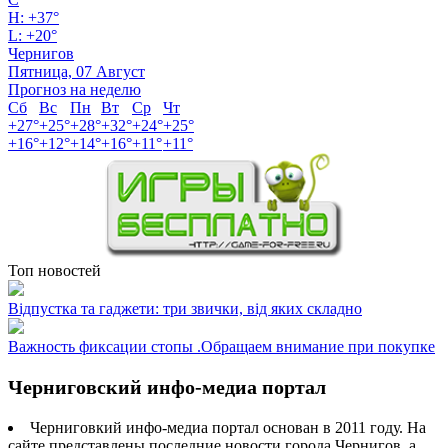
H:
+
37°
L:
+
20°
Чернигов
Пятница, 07 Август
Прогноз на неделю
Сб
Вс
Пн
Вт
Ср
Чт
+
27°
+
25°
+
28°
+
32°
+
24°
+
25°
+
16°
+
12°
+
14°
+
16°
+
11°
+
11°
Топ новостей
Відпустка та гаджети: три звички, від яких складно
Важность фиксации стопы .Обращаем внимание при покупке
Черниговский инфо-медиа портал
Черниговкий инфо-медиа портал основан в 2011 году. На
сайте представлены последние новости города Чернигов, а