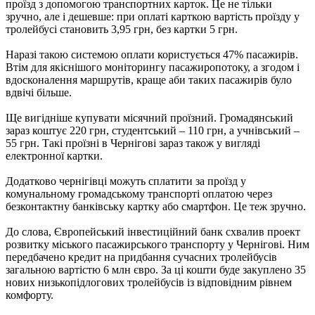
проїзд з допомогою транспортних карток. Це не тільки
зручно, але і дешевше: при оплаті карткою вартість проїзду у
тролейбусі становить 3,95 грн, без картки 5 грн.
Наразі такою системою оплати користується 47% пасажирів.
Втім для якіснішого моніторингу пасажиропотоку, а згодом і
вдосконалення маршрутів, краще аби таких пасажирів було
вдвічі більше.
Ще вигідніше купувати місячний проїзний. Громадянський
зараз коштує 220 грн, студентський – 110 грн, а учнівський –
55 грн. Такі проїзні в Чернігові зараз також у вигляді
електронної картки.
Додатково чернігівці можуть сплатити за проїзд у
комунальному громадському транспорті оплатою через
безконтактну банківську картку або смартфон. Це теж зручно.
До слова, Європейський інвестиційний банк схвалив проект
розвитку міського пасажирського транспорту у Чернігові. Ним
передбачено кредит на придбання сучасних тролейбусів
загальною вартістю 6 млн євро. За ці кошти буде закуплено 35
нових низькопідлогових тролейбусів із відповідним рівнем
комфорту.