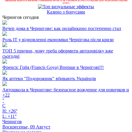
Інформація надається виключно з ознайомчою метою та не є закликом до участі в азартних іграх чи рекламою азартних
розваг.
Казино з бонусами
Чернигов сегодня
Вечер дома в Чернигове: как онлайнкино постепенно стал
Роль ІТ у відновленні економіки Чернігова після кризи
ТОП 5 причин, чому треба оформити автоцивілку вже
сьогодні
Френсіс Гойя (Francis Goya) Вперше в Чернігові!!!
Як аптеки "Подорожник" вбивають Українців
Автошкола в Чернигове: безопасное вождение для новичков и
+
22
°
C
H:
+
26°
L:
+
11°
Чернигов
Воскресенье, 09 Август