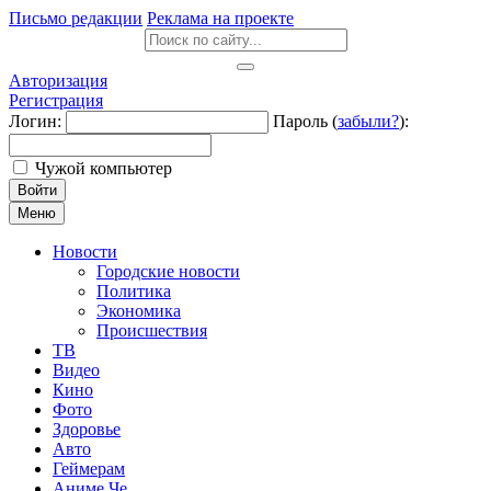
Письмо редакции
Реклама на проекте
Авторизация
Регистрация
Логин:
Пароль (
забыли?
):
Чужой компьютер
Войти
Меню
Новости
Городские новости
Политика
Экономика
Происшествия
ТВ
Видео
Кино
Фото
Здоровье
Авто
Геймерам
Аниме Че