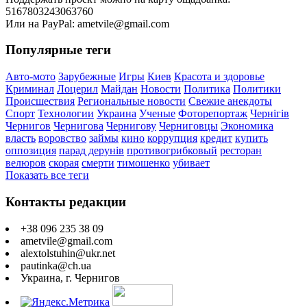
5167803243063760
Или на PayPal: ametvile@gmail.com
Популярные теги
Авто-мото
Зарубежные
Игры
Киев
Красота и здоровье
Криминал
Лоцерил
Майдан
Новости
Политика
Политики
Происшествия
Региональные новости
Свежие анекдоты
Спорт
Технологии
Украина
Ученые
Фоторепортаж
Чернігів
Чернигов
Чернигова
Чернигову
Черниговцы
Экономика
власть
воровство
займы
кино
коррупция
кредит
купить
оппозиция
парад дерунів
противогрибковый
ресторан
велюров
скорая
смерти
тимошенко
убивает
Показать все теги
Контакты редакции
+38 096 235 38 09
ametvile@gmail.com
alextolstuhin@ukr.net
pautinka@ch.ua
Украина, г. Чернигов