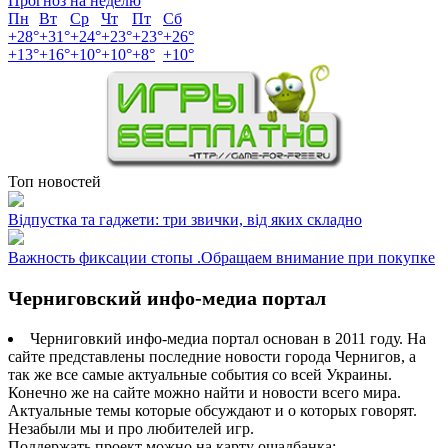
Прогноз на неделю
Пн
Вт
Ср
Чт
Пт
Сб
+
28°
+
31°
+
24°
+
23°
+
23°
+
26°
+
13°
+
16°
+
10°
+
10°
+
8°
+
10°
Топ новостей
Відпустка та гаджети: три звички, від яких складно
Важность фиксации стопы .Обращаем внимание при покупке
Черниговский инфо-медиа портал
Черниговкий инфо-медиа портал основан в 2011 году. На
сайте представлены последние новости города Чернигов, а
так же все самые актуальные события со всей Украины.
Конечно же на сайте можно найти и новости всего мира.
Актуальные темы которые обсуждают и о которых говорят.
Незабыли мы и про любителей игр.
Поддержать проект можно на карту ощадбанка: