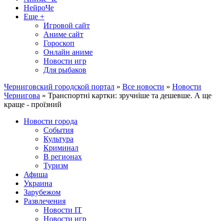
НейроЧе
Еще +
Игровой сайт
Аниме сайт
Гороскоп
Онлайн аниме
Новости игр
Для рыбаков
Черниговский городской портал
»
Все новости
»
Новости
Чернигова
» Транспортні картки: зручніше та дешевше. А ще
краще - проїзний
Новости города
События
Культура
Криминал
В регионах
Туризм
Афиша
Украина
Зарубежом
Развлечения
Новости IT
Новости игр