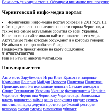
Важность фиксации стопы .Обращаем внимание при покупке
Черниговский инфо-медиа портал
Черниговкий инфо-медиа портал основан в 2011 году. На
сайте представлены последние новости города Чернигов, а
так же все самые актуальные события со всей Украины.
Конечно же на сайте можно найти и новости всего мира.
Актуальные темы которые обсуждают и о которых говорят.
Незабыли мы и про любителей игр.
Поддержать проект можно на карту ощадбанка:
5167803243063760
Или на PayPal: ametvile@gmail.com
Популярные теги
Авто-мото
Зарубежные
Игры
Киев
Красота и здоровье
Криминал
Лоцерил
Майдан
Новости
Политика
Политики
Происшествия
Региональные новости
Свежие анекдоты
Спорт
Технологии
Украина
Ученые
Фоторепортаж
Чернігів
Чернигов
Чернигова
Чернигову
Черниговцы
Экономика
власть
воровство
займы
кино
коррупция
кредит
купить
оппозиция
парад дерунів
противогрибковый
ресторан
велюров
скорая
смерти
тимошенко
убивает