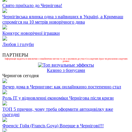
Свято приїхало до Чернігова!
Чернігівська ялинка одна з найвищих в Україні, а Кримнаш
спромігся на 10 метрів новорічного дива
Конкурс новорічної іграшки
Любов і голуби
ПАРТНЕРЫ
Інформація надається виключно з ознайомчою метою та не є закликом до участі в азартних іграх чи рекламою азартних
розваг.
Казино з бонусами
Чернигов сегодня
Вечер дома в Чернигове: как онлайнкино постепенно стал
Роль ІТ у відновленні економіки Чернігова після кризи
ТОП 5 причин, чому треба оформити автоцивілку вже
сьогодні
Френсіс Гойя (Francis Goya) Вперше в Чернігові!!!