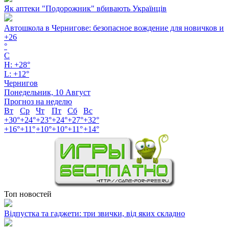
Як аптеки "Подорожник" вбивають Українців
Автошкола в Чернигове: безопасное вождение для новичков и
+
26
°
C
H:
+
28°
L:
+
12°
Чернигов
Понедельник, 10 Август
Прогноз на неделю
Вт
Ср
Чт
Пт
Сб
Вс
+
30°
+
24°
+
23°
+
24°
+
27°
+
32°
+
16°
+
11°
+
10°
+
10°
+
11°
+
14°
Топ новостей
Відпустка та гаджети: три звички, від яких складно