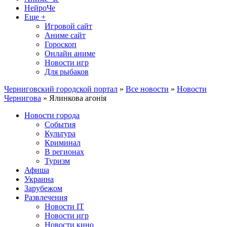
НейроЧе
Еще +
Игровой сайт
Аниме сайт
Гороскоп
Онлайн аниме
Новости игр
Для рыбаков
Черниговский городской портал
»
Все новости
»
Новости
Чернигова
» Ялинкова агонія
Новости города
События
Культура
Криминал
В регионах
Туризм
Афиша
Украина
Зарубежом
Развлечения
Новости IT
Новости игр
Новости кино