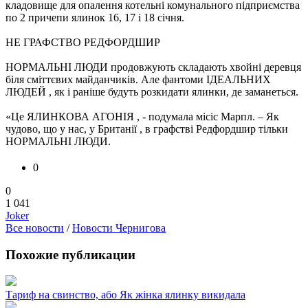
кладовище для опалення котельні комунального підприємства
по 2 причепи ялинок 16, 17 і 18 січня.
НЕ ГРАФСТВО РЕДФОРДШИР
НОРМАЛЬНІ ЛЮДИ продовжують складають хвойні деревця
біля сміттєвих майданчиків. Але фантоми ІДЕАЛЬНИХ
ЛЮДЕЙ , як і раніше будуть розкидати ялинки, де заманеться.
«Це ЯЛИНКОВА АГОНІЯ , - подумала місіс Марпл. – Як
чудово, що у нас, у Британії , в графстві Редфордшир тільки
НОРМАЛЬНІ ЛЮДИ.
0
0
1 041
Joker
Все новости
/
Новости Чернигова
Похожие публикации
Тариф на свинство, або Як жінка ялинку викидала