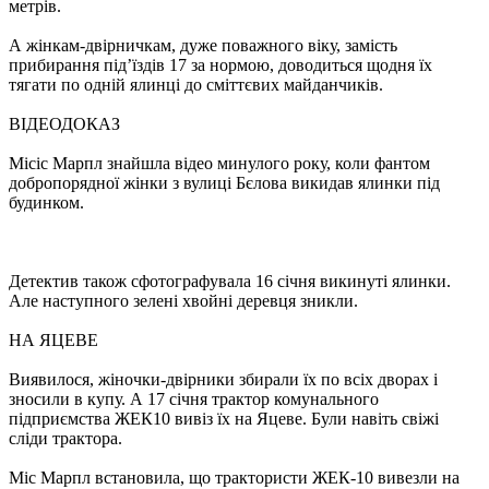
метрів.
А жінкам-двірничкам, дуже поважного віку, замість
прибирання під’їздів 17 за нормою, доводиться щодня їх
тягати по одній ялинці до сміттєвих майданчиків.
ВІДЕОДОКАЗ
Місіс Марпл знайшла відео минулого року, коли фантом
добропорядної жінки з вулиці Бєлова викидав ялинки під
будинком.
Детектив також сфотографувала 16 січня викинуті ялинки.
Але наступного зелені хвойні деревця зникли.
НА ЯЦЕВЕ
Виявилося, жіночки-двірники збирали їх по всіх дворах і
зносили в купу. А 17 січня трактор комунального
підприємства ЖЕК10 вивіз їх на Яцеве. Були навіть свіжі
сліди трактора.
Міс Марпл встановила, що трактористи ЖЕК-10 вивезли на