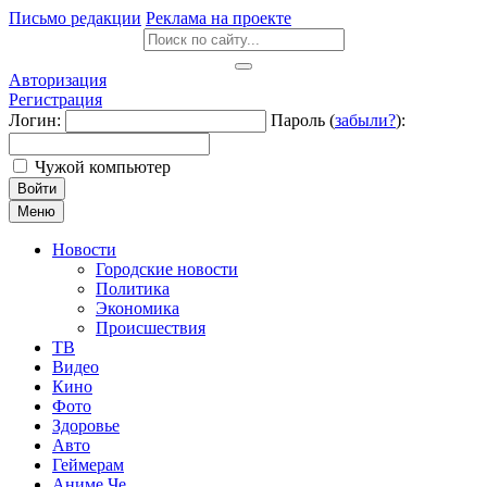
Письмо редакции
Реклама на проекте
Авторизация
Регистрация
Логин:
Пароль (
забыли?
):
Чужой компьютер
Войти
Меню
Новости
Городские новости
Политика
Экономика
Происшествия
ТВ
Видео
Кино
Фото
Здоровье
Авто
Геймерам
Аниме Че