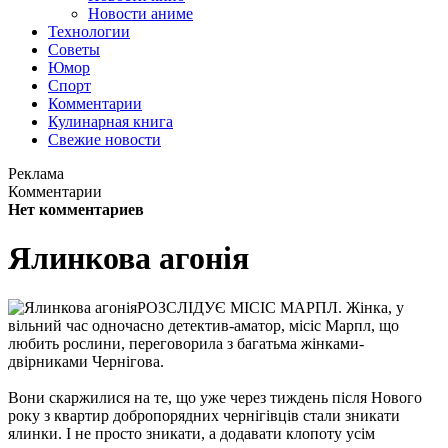
Новости аниме
Технологии
Советы
Юмор
Спорт
Комментарии
Кулинарная книга
Свежие новости
Реклама
Комментарии
Нет комментариев
Ялинкова агонія
РОЗСЛІДУЄ МІСІС МАРПЛ. Жінка, у
вільний час одночасно детектив-аматор, місіс Марпл, що
любить рослини, переговорила з багатьма жінками-
двірниками Чернігова.
Вони скаржилися на те, що уже через тиждень після Нового
року з квартир добропорядних чернігівців стали зникати
ялинки. І не просто зникати, а додавати клопоту усім