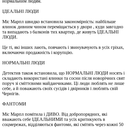
нормальним людям.
ІДЕАЛЬНІ ЛЮДИ
Міс Марпл швидко встановила закономірність: найбільше
ялинок дивним чином переміщається у двори , куди завгодно
та випадають з балконів тих квартир, де живуть ІДЕАЛЬНІ
ЛЮДИ.
Це ті, які інших лають, повчають і звинувачують в усіх гріхах,
включаючи продажність і корупцію.
НОРМАЛЬНІ ЛЮДИ
Детектив також встановила, що НОРМАЛЬНІ ЛЮДИ носять і
складають використані ялинки та сосни після новорічних свят
поруч зі сміттєвими майданчиками. Ці люди люблять не лише
себе, а й поважають своїх сусідів і двірників і люблять свій
Чернігів.
ФАНТОМИ
Міс Марпл помітила і ДИВО. Від добропорядних, які
вважають себе ІДЕАЛЬНИМИ та усіх критикують в
соцмережах, відділяються фантоми, які смітять через кожні 50