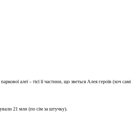
ркової алеї – тієї її частини, що зветься Алея героїв (хоч самі
ували 21 млн (по сім за штучку).