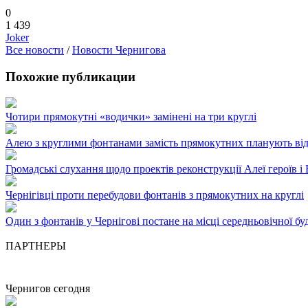
0
1 439
Joker
Все новости
/
Новости Чернигова
Похожие публикации
Чотири прямокутні «водички» замінені на три круглі
Алею з круглими фонтанами замість прямокутних планують від
Громадські слухання щодо проектів реконструкції Алеї героїв і 
Чернігівці проти перебудови фонтанів з прямокутних на круглі
Один з фонтанів у Чернігові постане на місці середньовічної буд
ПАРТНЕРЫ
Чернигов сегодня