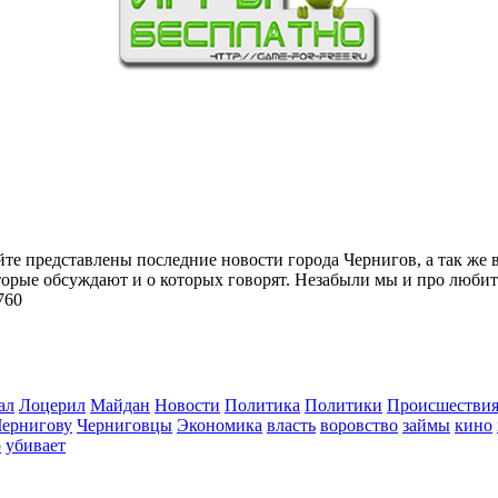
йте представлены последние новости города Чернигов, а так же 
торые обсуждают и о которых говорят. Незабыли мы и про любит
760
ал
Лоцерил
Майдан
Новости
Политика
Политики
Происшестви
Чернигову
Черниговцы
Экономика
власть
воровство
займы
кино
о
убивает