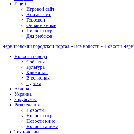
Еще +
Игровой сайт
Аниме сайт
Гороскоп
Онлайн аниме
Новости игр
Для рыбаков
Черниговский городской портал
»
Все новости
»
Новости Черн
Новости города
События
Культура
Криминал
В регионах
Туризм
Афиша
Украина
Зарубежом
Развлечения
Новости IT
Новости игр
Новости кино
Новости аниме
Технологии