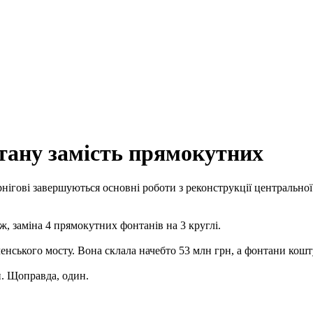
тану замість прямокутних
нігові завершуються основні роботи з реконструкції центральної па
 ж, заміна 4 прямокутних фонтанів на 3 круглі.
ченського мосту. Вона склала начебто 53 млн грн, а фонтани кошт
й. Щоправда, один.