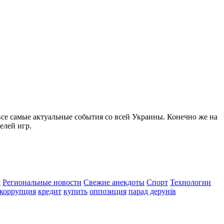
все самые актуальные события со всей Украины. Конечно же на
елей игр.
я
Региональные новости
Свежие анекдоты
Спорт
Технологии
коррупция
кредит
купить
оппозиция
парад дерунів