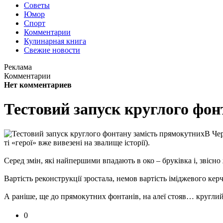
Советы
Юмор
Спорт
Комментарии
Кулинарная книга
Свежие новости
Реклама
Комментарии
Нет комментариев
Тестовий запуск круглого фон
В Чер
ті «герої» вже вивезені на звалище історії).
Серед змін, які найпершими впадають в око – бруківка і, звісно
Вартість реконструкції зростала, немов вартість іміджевого кер
А раніше, ще до прямокутних фонтанів, на алеї стояв… кругли
0