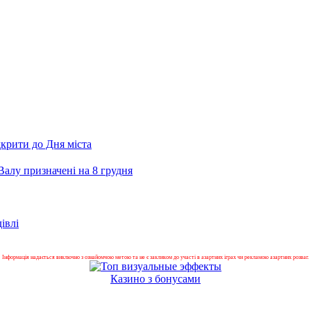
крити до Дня міста
Валу призначені на 8 грудня
івлі
Інформація надається виключно з ознайомчою метою та не є закликом до участі в азартних іграх чи рекламою азартних розваг.
Казино з бонусами