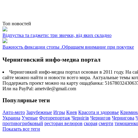
Топ новостей
Відпустка та гаджети: три звички, від яких складно
Важность фиксации стопы .Обращаем внимание при покупке
Черниговский инфо-медиа портал
Черниговкий инфо-медиа портал основан в 2011 году. На са
сайте можно найти и новости всего мира. Актуальные темы ко
Поддержать проект можно на карту ощадбанка: 5167803243063
Или на PayPal: ametvile@gmail.com
Популярные теги
Авто-мото
Зарубежные
Игры
Киев
Красота и здоровье
Кримин
Украина
Ученые
Фоторепортаж
Чернігів
Чернигов
Чернигова
противогрибковый
ресторан велюров
скорая
смерти
тимошенк
Показать все теги