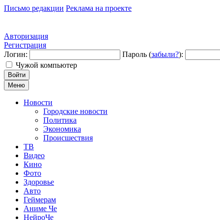
Письмо редакции
Реклама на проекте
Авторизация
Регистрация
Логин:
Пароль (
забыли?
):
Чужой компьютер
Войти
Меню
Новости
Городские новости
Политика
Экономика
Происшествия
ТВ
Видео
Кино
Фото
Здоровье
Авто
Геймерам
Аниме Че
НейроЧе