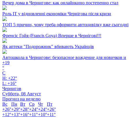
Вечер дома в Чернигове: как онлайнкино постепенно стал
Роль ІТ у відновленні економіки Чернігова після кризи
ТОП 5 причин, чому треба оформити автоцивілку вже сьогодні
Френсіс Гойя (Francis Goya) Вперше в Чернігові!!!
Як аптеки "Подорожник" вбивають Українців
Автошкола в Чернигове: безопасное вождение для новичков и
+
19
°
C
H:
+
22°
L:
+
16°
Чернигов
Суббота, 08 Август
Прогноз на неделю
Вс
Пн
Вт
Ср
Чт
Пт
+
26°
+
29°
+
28°
+
24°
+
24°
+
26°
+
12°
+
13°
+
16°
+
11°
+
10°
+
11°