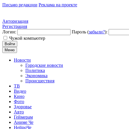
Письмо редакции
Реклама на проекте
Авторизация
Регистрация
Логин:
Пароль (
забыли?
):
Чужой компьютер
Войти
Меню
Новости
Городские новости
Политика
Экономика
Происшествия
ТВ
Видео
Кино
Фото
Здоровье
Авто
Геймерам
Аниме Че
НейроЧе