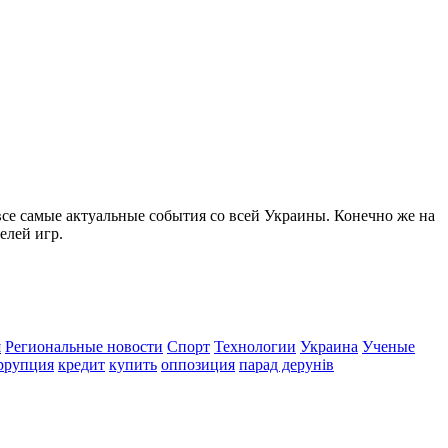
все самые актуальные события со всей Украины. Конечно же на
елей игр.
я
Региональные новости
Спорт
Технологии
Украина
Ученые
ррупция
кредит
купить
оппозиция
парад дерунів