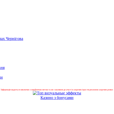
лах Чернігова
вня
ди
Інформація надається виключно з ознайомчою метою та не є закликом до участі в азартних іграх чи рекламою азартних розваг.
Казино з бонусами