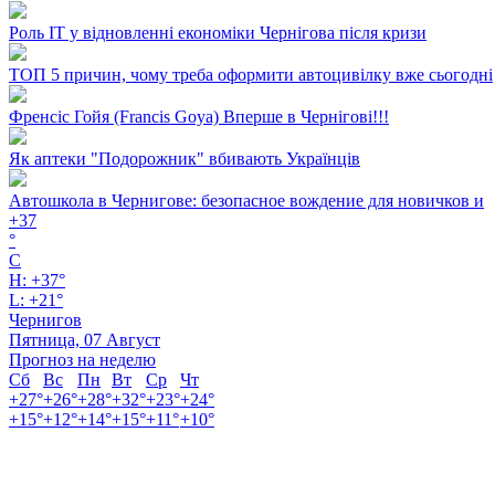
Роль ІТ у відновленні економіки Чернігова після кризи
ТОП 5 причин, чому треба оформити автоцивілку вже сьогодні
Френсіс Гойя (Francis Goya) Вперше в Чернігові!!!
Як аптеки "Подорожник" вбивають Українців
Автошкола в Чернигове: безопасное вождение для новичков и
+
37
°
C
H:
+
37°
L:
+
21°
Чернигов
Пятница, 07 Август
Прогноз на неделю
Сб
Вс
Пн
Вт
Ср
Чт
+
27°
+
26°
+
28°
+
32°
+
23°
+
24°
+
15°
+
12°
+
14°
+
15°
+
11°
+
10°