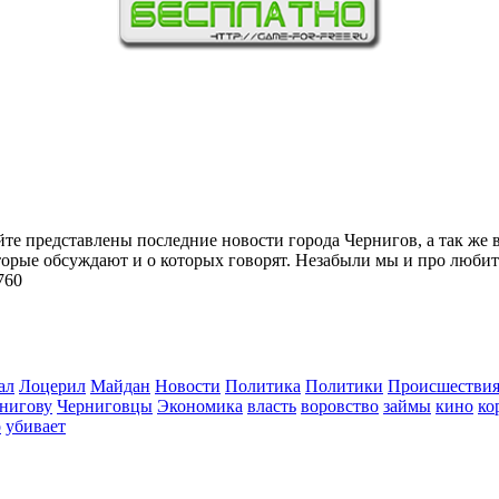
йте представлены последние новости города Чернигов, а так же 
торые обсуждают и о которых говорят. Незабыли мы и про любит
760
ал
Лоцерил
Майдан
Новости
Политика
Политики
Происшестви
нигову
Черниговцы
Экономика
власть
воровство
займы
кино
ко
о
убивает