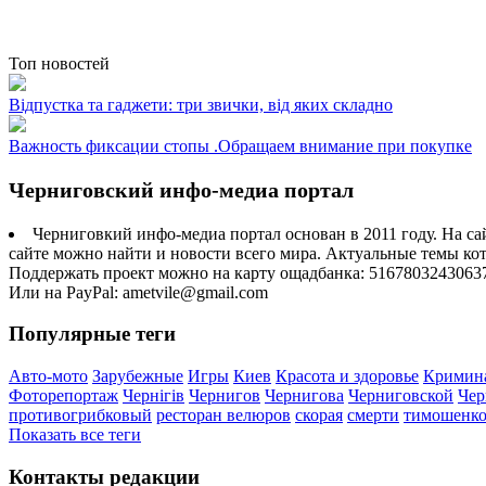
Топ новостей
Відпустка та гаджети: три звички, від яких складно
Важность фиксации стопы .Обращаем внимание при покупке
Черниговский инфо-медиа портал
Черниговкий инфо-медиа портал основан в 2011 году. На са
сайте можно найти и новости всего мира. Актуальные темы ко
Поддержать проект можно на карту ощадбанка: 5167803243063
Или на PayPal: ametvile@gmail.com
Популярные теги
Авто-мото
Зарубежные
Игры
Киев
Красота и здоровье
Кримин
Фоторепортаж
Чернігів
Чернигов
Чернигова
Черниговской
Чер
противогрибковый
ресторан велюров
скорая
смерти
тимошенк
Показать все теги
Контакты редакции