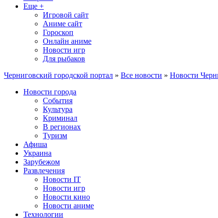
Еще +
Игровой сайт
Аниме сайт
Гороскоп
Онлайн аниме
Новости игр
Для рыбаков
Черниговский городской портал
»
Все новости
»
Новости Черн
Новости города
События
Культура
Криминал
В регионах
Туризм
Афиша
Украина
Зарубежом
Развлечения
Новости IT
Новости игр
Новости кино
Новости аниме
Технологии