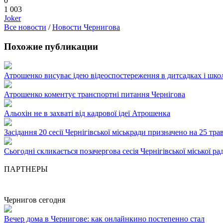
0
1 003
Joker
Все новости
/
Новости Чернигова
Похожие публикации
Атрошенко висуває ідею відеоспостереження в дитсадках і шко
Атрошенко коментує транспортні питання Чернігова
Альохін не в захваті від кадрової ідеї Атрошенка
Засідання 20 сесії Чернігівської міськради призначено на 25 тра
Сьогодні скликається позачергова сесія Чернігівської міської ра
ПАРТНЕРЫ
Чернигов сегодня
Вечер дома в Чернигове: как онлайнкино постепенно стал