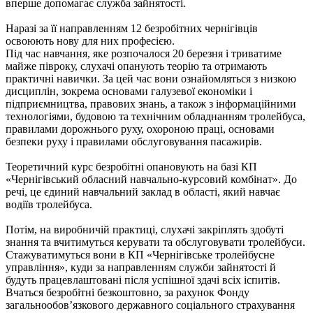
вперше допомагає служба зайнятості.
Наразі за її направленням 12 безробітних чернігівців
освоюють нову для них професією.
Під час навчання, яке розпочалося 20 березня і триватиме
майже півроку, слухачі опанують теорію та отримають
практичні навички. За цей час вони ознайомляться з низкою
дисциплін, зокрема основами галузевої економіки і
підприємництва, правових знань, а також з інформаційними
технологіями, будовою та технічним обладнанням тролейбуса,
правилами дорожнього руху, охороною праці, основами
безпеки руху і правилами обслуговування пасажирів.
Теоретичний курс безробітні опановують на базі КП
«Чернігівський обласний навчально-курсовий комбінат». До
речі, це єдиний навчальний заклад в області, який навчає
водіїв тролейбуса.
Потім, на виробничій практиці, слухачі закріплять здобуті
знання та вчитимуться керувати та обслуговувати тролейбуси.
Стажуватимуться вони в КП «Чернігівське тролейбусне
управління», куди за направленням служби зайнятості й
будуть працевлаштовані після успішної здачі всіх іспитів.
Вчаться безробітні безкоштовно, за рахунок Фонду
загальнообов’язкового державного соціального страхування