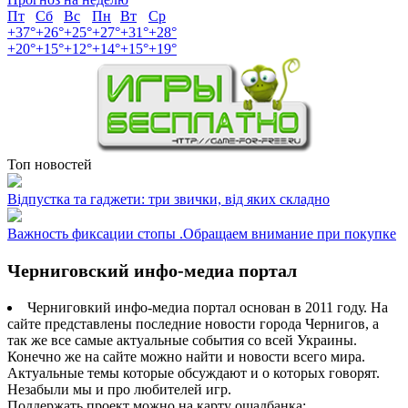
Пт
Сб
Вс
Пн
Вт
Ср
+
37°
+
26°
+
25°
+
27°
+
31°
+
28°
+
20°
+
15°
+
12°
+
14°
+
15°
+
19°
Топ новостей
Відпустка та гаджети: три звички, від яких складно
Важность фиксации стопы .Обращаем внимание при покупке
Черниговский инфо-медиа портал
Черниговкий инфо-медиа портал основан в 2011 году. На
сайте представлены последние новости города Чернигов, а
так же все самые актуальные события со всей Украины.
Конечно же на сайте можно найти и новости всего мира.
Актуальные темы которые обсуждают и о которых говорят.
Незабыли мы и про любителей игр.
Поддержать проект можно на карту ощадбанка: