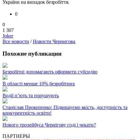
України на випадок безробіття.
0
0
1 307
Joker
Все новости
/
Новости Чернигова
Похожие публикации
Безробітні допомагають оформити субсидію
В області менше 10% безробітних
Водії п’ють та порушують
Станіслав Прокопенко: Підвищуємо якість, доступність та
конкурентність освіти!
Нового тролейбуса Чернігову годі і чекати?
ПАРТНЕРЫ