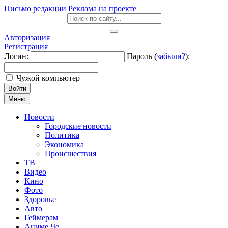
Письмо редакции
Реклама на проекте
Авторизация
Регистрация
Логин:
Пароль (
забыли?
):
Чужой компьютер
Войти
Меню
Новости
Городские новости
Политика
Экономика
Происшествия
ТВ
Видео
Кино
Фото
Здоровье
Авто
Геймерам
Аниме Че