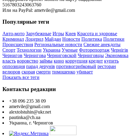
5167803243063760
Или на PayPal: ametvile@gmail.com
Популярные теги
Авто-мото
Зарубежные
Игры
Киев
Красота и здоровье
Криминал
Лоцерил
Майдан
Новости
Политика
Политики
Происшествия
Региональные новости
Свежие анекдоты
Спорт
Технологии
Украина
Ученые
Фоторепортаж
Чернігів
Чернигов
Чернигова
Черниговской
Черниговцы
Экономика
власть
воровство
займы
кино
коррупция
кредит
купить
оппозиция
парад дерунів
противогрибковый
ресторан
велюров
скорая
смерти
тимошенко
убивает
Показать все теги
Контакты редакции
+38 096 235 38 09
ametvile@gmail.com
alextolstuhin@ukr.net
pautinka@ch.ua
Украина, г. Чернигов