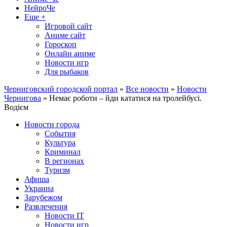
НейроЧе
Еще +
Игровой сайт
Аниме сайт
Гороскоп
Онлайн аниме
Новости игр
Для рыбаков
Черниговский городской портал
»
Все новости
»
Новости
Чернигова
» Немає роботи – йди кататися на тролейбусі.
Водієм
Новости города
События
Культура
Криминал
В регионах
Туризм
Афиша
Украина
Зарубежом
Развлечения
Новости IT
Новости игр