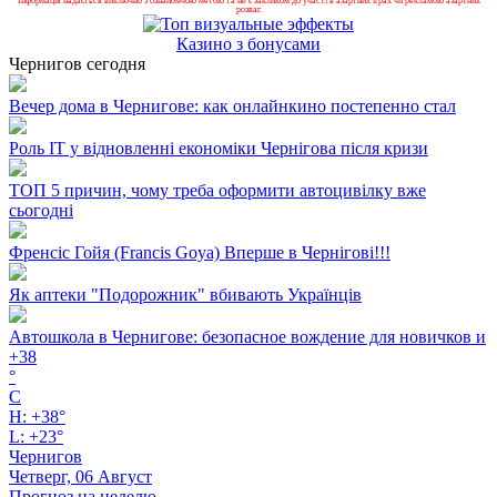
Інформація надається виключно з ознайомчою метою та не є закликом до участі в азартних іграх чи рекламою азартних
розваг.
Казино з бонусами
Чернигов сегодня
Вечер дома в Чернигове: как онлайнкино постепенно стал
Роль ІТ у відновленні економіки Чернігова після кризи
ТОП 5 причин, чому треба оформити автоцивілку вже
сьогодні
Френсіс Гойя (Francis Goya) Вперше в Чернігові!!!
Як аптеки "Подорожник" вбивають Українців
Автошкола в Чернигове: безопасное вождение для новичков и
+
38
°
C
H:
+
38°
L:
+
23°
Чернигов
Четверг, 06 Август
Прогноз на неделю