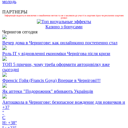
молодь
ПАРТНЕРЫ
Інформація надається виключно з ознайомчою метою та не є закликом до участі в азартних іграх чи рекламою азартних
розваг.
Казино з бонусами
Чернигов сегодня
Вечер дома в Чернигове: как онлайнкино постепенно стал
Роль ІТ у відновленні економіки Чернігова після кризи
ТОП 5 причин, чому треба оформити автоцивілку вже
сьогодні
Френсіс Гойя (Francis Goya) Вперше в Чернігові!!!
Як аптеки "Подорожник" вбивають Українців
Автошкола в Чернигове: безопасное вождение для новичков и
+
37
°
C
H:
+
38°
L:
+
23°