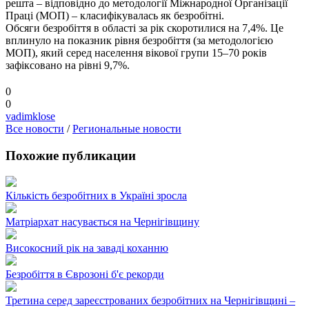
решта – відповідно до методології Міжнародної Організації
Праці (МОП) – класифікувалась як безробітні.
Обсяги безробіття в області за рік скоротилися на 7,4%. Це
вплинуло на показник рівня безробіття (за методологією
МОП), який серед населення вікової групи 15–70 років
зафіксовано на рівні 9,7%.
0
0
vadimklose
Все новости
/
Региональные новости
Похожие публикации
Кількість безробітних в Україні зросла
Матріархат насувається на Чернігівщину
Високосний рік на заваді коханню
Безробіття в Єврозоні б'є рекорди
Третина серед зареєстрованих безробітних на Чернігівщині –