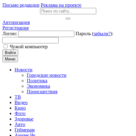
Письмо редакции
Реклама на проекте
Авторизация
Регистрация
Логин:
Пароль (
забыли?
):
Чужой компьютер
Войти
Меню
Новости
Городские новости
Политика
Экономика
Происшествия
ТВ
Видео
Кино
Фото
Здоровье
Авто
Геймерам
Аниме Че