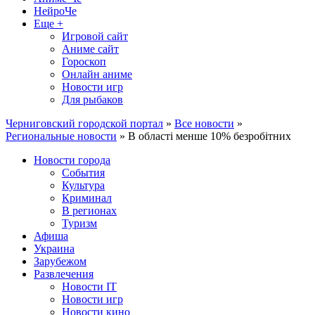
НейроЧе
Еще +
Игровой сайт
Аниме сайт
Гороскоп
Онлайн аниме
Новости игр
Для рыбаков
Черниговский городской портал
»
Все новости
»
Региональные новости
» В області менше 10% безробітних
Новости города
События
Культура
Криминал
В регионах
Туризм
Афиша
Украина
Зарубежом
Развлечения
Новости IT
Новости игр
Новости кино