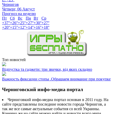
Чернигов
Четверг, 06 Август
Прогноз на неделю
Пт
Сб
Вс
Пн
Вт
Ср
+
37°
+
26°
+
25°
+
27°
+
30°
+
27°
+
20°
+
15°
+
12°
+
14°
+
16°
+
18°
Топ новостей
Відпустка та гаджети: три звички, від яких складно
Важность фиксации стопы .Обращаем внимание при покупке
Черниговский инфо-медиа портал
Черниговкий инфо-медиа портал основан в 2011 году. На
сайте представлены последние новости города Чернигов, а
так же все самые актуальные события со всей Украины.
Конечно же на сайте можно найти и новости всего мира.