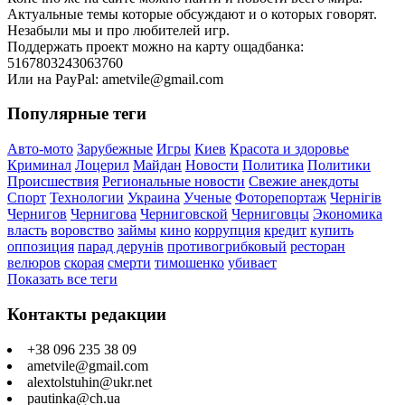
Актуальные темы которые обсуждают и о которых говорят.
Незабыли мы и про любителей игр.
Поддержать проект можно на карту ощадбанка:
5167803243063760
Или на PayPal: ametvile@gmail.com
Популярные теги
Авто-мото
Зарубежные
Игры
Киев
Красота и здоровье
Криминал
Лоцерил
Майдан
Новости
Политика
Политики
Происшествия
Региональные новости
Свежие анекдоты
Спорт
Технологии
Украина
Ученые
Фоторепортаж
Чернігів
Чернигов
Чернигова
Черниговской
Черниговцы
Экономика
власть
воровство
займы
кино
коррупция
кредит
купить
оппозиция
парад дерунів
противогрибковый
ресторан
велюров
скорая
смерти
тимошенко
убивает
Показать все теги
Контакты редакции
+38 096 235 38 09
ametvile@gmail.com
alextolstuhin@ukr.net
pautinka@ch.ua