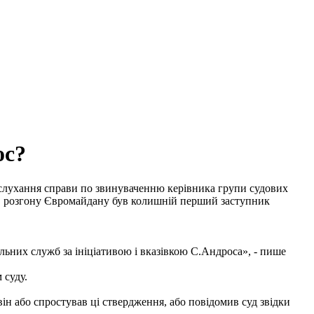
ос?
 слухання справи по звинуваченню керівника групи судових
рів розгону Євромайдану був колишній перший заступник
ьних служб за ініціативою і вказівкою С.Андроса», - пише
 суду.
він або спростував ці ствердження, або повідомив суд звідки