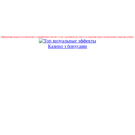
Інформація надається виключно з ознайомчою метою та не є закликом до участі в азартних іграх чи рекламою азартних розваг.
Казино з бонусами