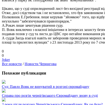
взялися у парку ім. Попудренка так звані "комунальники".
Цікаво, що у суді оприлюднений лист без вихідної реєстрації 
Отже, досі слідством так і не встановлено, хто був замовником
Полковник Е.Гребенюк лише керував "зйомкою" того, що відбув
неухильно "забезпечувався правопорядок."
А.Рокач лише зачитував рішення суду.
П. Вовк виключно з власної ініціативи в інтересах захисту без
подавав позов у суд та листа до ЦВС про негайне виконання рі
А суддя Заєць взагалі навіть не забороняв проведення мирних м
площі та прилеглих вулицях" з 23 листопада 2013 року по 7 січ
0
0
Joker
Все новости
/
Новости Чернигова
Похожие публикации
Суд: Павло Вовк не винуватий в розгоні євромайдану
Справа про розгін чернігівського Євромайдану знову в суді
2 роки після розгону Чернігівського Євромайдану. Як це було?