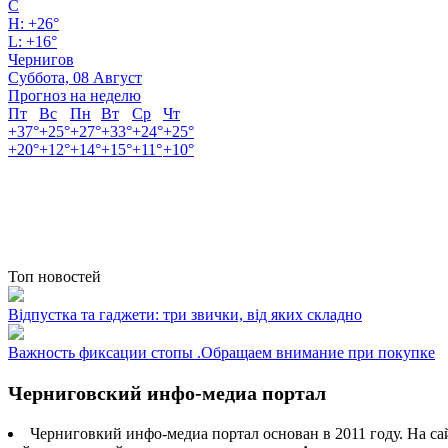
C
H:
+
26°
L:
+
16°
Чернигов
Суббота, 08 Август
Прогноз на неделю
Пт
Вс
Пн
Вт
Ср
Чт
+
37°
+
25°
+
27°
+
33°
+
24°
+
25°
+
20°
+
12°
+
14°
+
15°
+
11°
+
10°
Топ новостей
Відпустка та гаджети: три звички, від яких складно
Важность фиксации стопы .Обращаем внимание при покупке
Черниговский инфо-медиа портал
Черниговкий инфо-медиа портал основан в 2011 году. На са