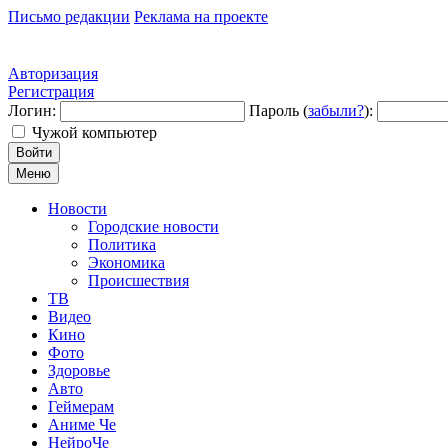
Письмо редакции
Реклама на проекте
Авторизация
Регистрация
Логин:
Пароль (
забыли?
):
Чужой компьютер
Войти
Меню
Новости
Городские новости
Политика
Экономика
Происшествия
ТВ
Видео
Кино
Фото
Здоровье
Авто
Геймерам
Аниме Че
НейроЧе