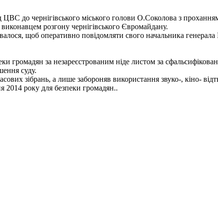
від ЦВС до чернігівського міського голови О.Соколова з проханн
 і виконавцем розгону чернігівського Євромайдану.
алося, щоб оперативно повідомляти свого начальника генерала 
пеки громадян за незареєстрованим ніде листом за сфальсифікован
шення суду.
асових зібрань, а лише забороняв використання звуко-, кіно- від
ня 2014 року для безпеки громадян..