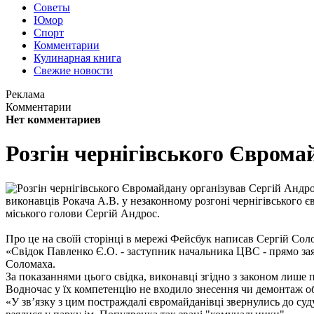
Советы
Юмор
Спорт
Комментарии
Кулинарная книга
Свежие новости
Реклама
Комментарии
Нет комментариев
Розгін чернігівського Єврома
виконавців Рокача А.В. у незаконному розгоні чернігівського 
міського голови Сергій Андрос.
Про це на своїй сторінці в мережі Фейсбук написав Сергій Сол
«Свідок Павленко Є.О. - заступник начальника ЦВС - прямо за
Соломаха.
За показаннями цього свідка, виконавці згідно з законом лише 
Водночас у їх компетенцію не входило знесення чи демонтаж 
«У зв’язку з цим постраждалі євромайданівці звернулись до суд