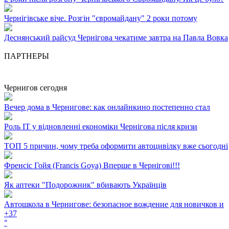
Чернігівське віче. Розгін "євромайдану" 2 роки потому
Деснянський райсуд Чернігова чекатиме завтра на Павла Вовка
ПАРТНЕРЫ
Чернигов сегодня
Вечер дома в Чернигове: как онлайнкино постепенно стал
Роль ІТ у відновленні економіки Чернігова після кризи
ТОП 5 причин, чому треба оформити автоцивілку вже сьогодні
Френсіс Гойя (Francis Goya) Вперше в Чернігові!!!
Як аптеки "Подорожник" вбивають Українців
Автошкола в Чернигове: безопасное вождение для новичков и
+
37
°