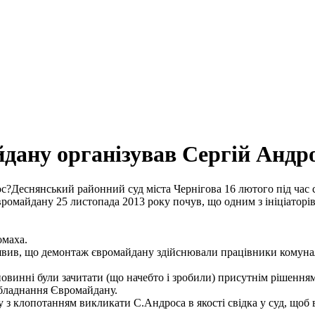
йдану організував Сергій Андр
Деснянський районний суд міста Чернігова 16 лютого під час
євромайдану 25 листопада 2013 року почув, що одним з ініціато
омаха.
явив, що демонтаж євромайдану здійснювали працівники комунал
повинні були зачитати (що начебто і зробили) присутнім рішенням
обладнання Євромайдану.
у з клопотанням викликати С.Андроса в якості свідка у суд, щоб 