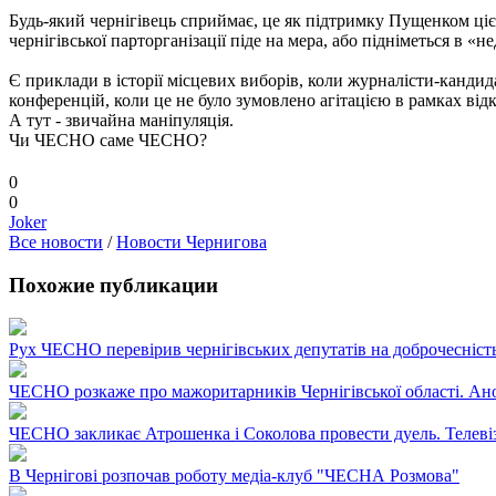
Будь-який чернігівець сприймає, це як підтримку Пущенком цієї
чернігівської парторганізації піде на мера, або підніметься в 
Є приклади в історії місцевих виборів, коли журналісти-кандида
конференцій, коли це не було зумовлено агітацією в рамках відк
А тут - звичайна маніпуляція.
Чи ЧЕСНО саме ЧЕСНО?
0
0
Joker
Все новости
/
Новости Чернигова
Похожие публикации
Рух ЧЕСНО перевірив чернігівських депутатів на доброчесність
ЧЕСНО розкаже про мажоритарників Чернігівської області. Ан
ЧЕСНО закликає Атрошенка і Соколова провести дуель. Телеві
В Чернігові розпочав роботу медіа-клуб "ЧЕСНА Розмова"