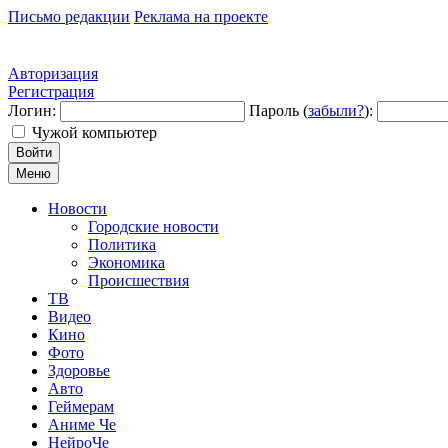
Письмо редакции
Реклама на проекте
Авторизация
Регистрация
Логин:
Пароль (
забыли?
):
Чужой компьютер
Войти
Меню
Новости
Городские новости
Политика
Экономика
Происшествия
ТВ
Видео
Кино
Фото
Здоровье
Авто
Геймерам
Аниме Че
НейроЧе