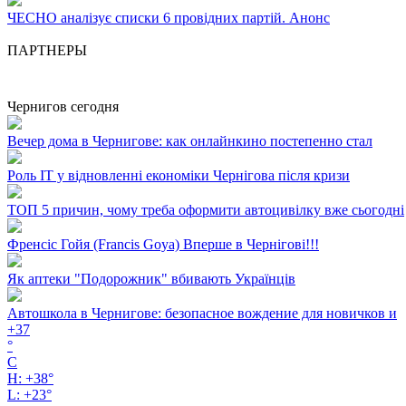
ЧЕСНО аналізує списки 6 провідних партій. Анонс
ПАРТНЕРЫ
Чернигов сегодня
Вечер дома в Чернигове: как онлайнкино постепенно стал
Роль ІТ у відновленні економіки Чернігова після кризи
ТОП 5 причин, чому треба оформити автоцивілку вже сьогодні
Френсіс Гойя (Francis Goya) Вперше в Чернігові!!!
Як аптеки "Подорожник" вбивають Українців
Автошкола в Чернигове: безопасное вождение для новичков и
+
37
°
C
H:
+
38°
L:
+
23°