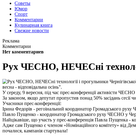
Советы
Юмор
Спорт
Комментарии
Кулинарная книга
Свежие новости
Реклама
Комментарии
Нет комментариев
Рух ЧЕСНО, НЕЧЕСні технолог
весна - відповідальна осінь”.
У середу, 9 вересня, під час прес-конференції активісти ЧЕСНО 
За законом, якщо депутат пропустив понад 50% засідань сесії чи
Учасники прес-конференції:
Ірина Федорів - регоінальний координатор Громадського руху
Павло Пущенко - координатор Громадського руху ЧЕСНО у Чер
Найцікавіше, що участь у прес-конференція Павла Пущенка -
Адже сам Пущенко є членом «Номінаційного комітету» від Дема
почалися, кампанія стартувала!