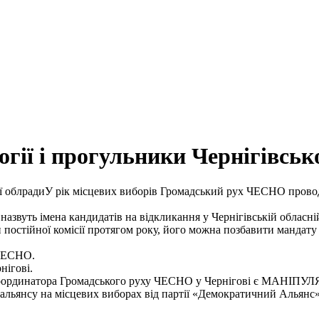
ії і прогульники Чернігівськ
У рік місцевих виборів Громадський рух ЧЕСНО провод
назвуть імена кандидатів на відкликання у Чернігівській обласній
 постійної комісії протягом року, його можна позбавити мандату (
 ЧЕСНО.
нігові.
 координатора Громадського руху ЧЕСНО у Чернігові є МАНІПУЛ
льянсу на місцевих виборах від партії «Демократичний Альянс».