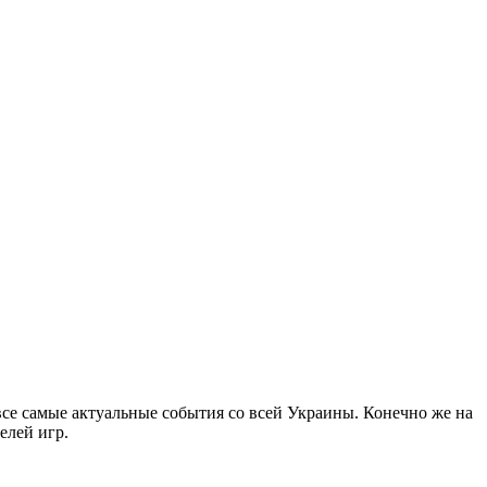
все самые актуальные события со всей Украины. Конечно же на
елей игр.