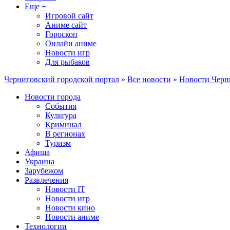
Еще +
Игровой сайт
Аниме сайт
Гороскоп
Онлайн аниме
Новости игр
Для рыбаков
Черниговский городской портал
»
Все новости
»
Новости Черн
Новости города
События
Культура
Криминал
В регионах
Туризм
Афиша
Украина
Зарубежом
Развлечения
Новости IT
Новости игр
Новости кино
Новости аниме
Технологии