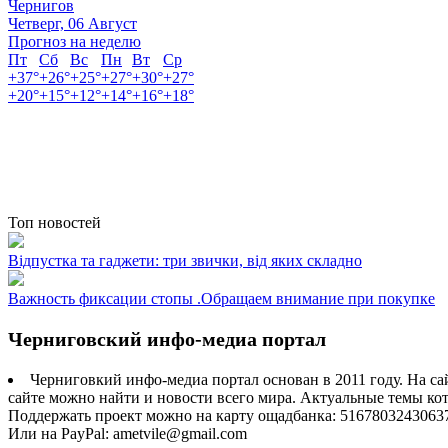
Чернигов
Четверг, 06 Август
Прогноз на неделю
Пт
Сб
Вс
Пн
Вт
Ср
+
37°
+
26°
+
25°
+
27°
+
30°
+
27°
+
20°
+
15°
+
12°
+
14°
+
16°
+
18°
Топ новостей
Відпустка та гаджети: три звички, від яких складно
Важность фиксации стопы .Обращаем внимание при покупке
Черниговский инфо-медиа портал
Черниговкий инфо-медиа портал основан в 2011 году. На са
сайте можно найти и новости всего мира. Актуальные темы ко
Поддержать проект можно на карту ощадбанка: 5167803243063
Или на PayPal: ametvile@gmail.com