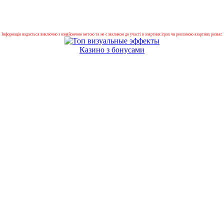
Інформація надається виключно з ознайомчою метою та не є закликом до участі в азартних іграх чи рекламою азартних розваг.
Казино з бонусами