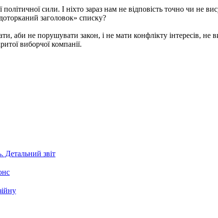
 політичної сили. І ніхто зараз нам не відповість точно чи не ви
«недоторканий заголовок» списку?
ти, аби не порушувати закон, і не мати конфлікту інтересів, не 
ритої виборчої компанії.
. Детальний звіт
онс
зійну