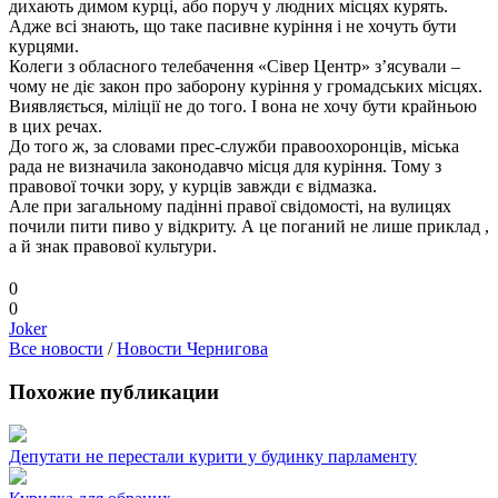
дихають димом курці, або поруч у людних місцях курять.
Адже всі знають, що таке пасивне куріння і не хочуть бути
курцями.
Колеги з обласного телебачення «Сівер Центр» з’ясували –
чому не діє закон про заборону куріння у громадських місцях.
Виявляється, міліції не до того. І вона не хочу бути крайньою
в цих речах.
До того ж, за словами прес-служби правоохоронців, міська
рада не визначила законодавчо місця для куріння. Тому з
правової точки зору, у курців завжди є відмазка.
Але при загальному падінні правої свідомості, на вулицях
почили пити пиво у відкриту. А це поганий не лише приклад ,
а й знак правової культури.
0
0
Joker
Все новости
/
Новости Чернигова
Похожие публикации
Депутати не перестали курити у будинку парламенту