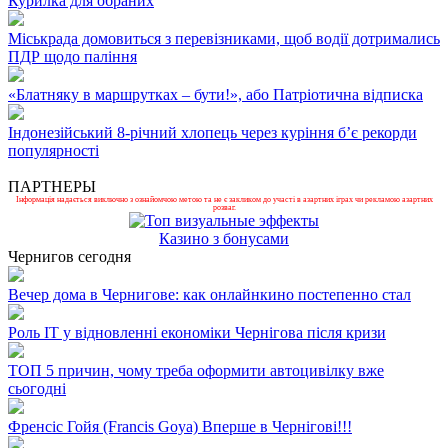
Курилка для обраних
Міськрада домовиться з перевізниками, щоб водії дотримались
ПДР щодо паління
«Блатняку в маршрутках – бути!», або Патріотична відписка
Індонезійський 8-річний хлопець через куріння б’є рекорди
популярності
ПАРТНЕРЫ
Інформація надається виключно з ознайомчою метою та не є закликом до участі в азартних іграх чи рекламою азартних
розваг.
Казино з бонусами
Чернигов сегодня
Вечер дома в Чернигове: как онлайнкино постепенно стал
Роль ІТ у відновленні економіки Чернігова після кризи
ТОП 5 причин, чому треба оформити автоцивілку вже
сьогодні
Френсіс Гойя (Francis Goya) Вперше в Чернігові!!!