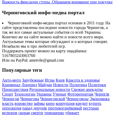
Важность фиксации стопы .Обращаем внимание при покупке
Черниговский инфо-медиа портал
Черниговкий инфо-медиа портал основан в 2011 году. На
сайте представлены последние новости города Чернигов, а
так же все самые актуальные события со всей Украины.
Конечно же на сайте можно найти и новости всего мира.
Актуальные темы которые обсуждают и о которых говорят.
Незабыли мы и про любителей игр.
Поддержать проект можно на карту ощадбанка:
5167803243063760
Или на PayPal: ametvile@gmail.com
Популярные теги
Авто-мото
Зарубежные
Игры
Киев
Красота и здоровье
Криминал
Лоцерил
Майдан
Новости
Политика
Политики
Происшествия
Региональные новости
Свежие анекдоты
Спорт
Технологии
Украина
Ученые
Фоторепортаж
Чернігів
Чернигов
Чернигова
Черниговской
Черниговцы
Экономика
власть
воровство
займы
кино
коррупция
кредит
купить
оппозиция
парад дерунів
противогрибковый
ресторан
велюров
скорая
смерти
тимошенко
убивает