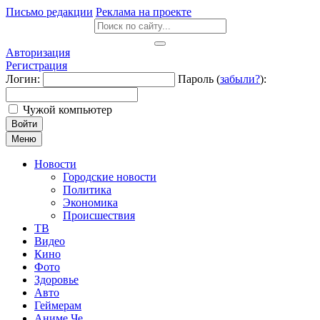
Письмо редакции
Реклама на проекте
Авторизация
Регистрация
Логин:
Пароль (
забыли?
):
Чужой компьютер
Войти
Меню
Новости
Городские новости
Политика
Экономика
Происшествия
ТВ
Видео
Кино
Фото
Здоровье
Авто
Геймерам
Аниме Че