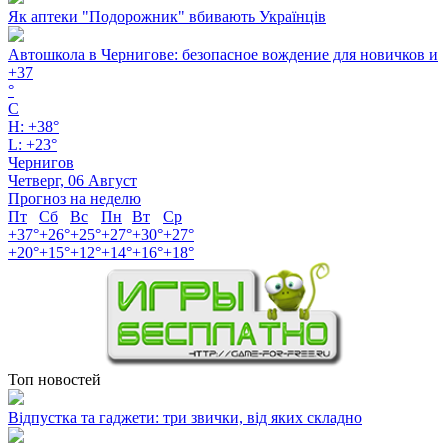
Як аптеки "Подорожник" вбивають Українців
Автошкола в Чернигове: безопасное вождение для новичков и
+
37
°
C
H:
+
38°
L:
+
23°
Чернигов
Четверг, 06 Август
Прогноз на неделю
Пт
Сб
Вс
Пн
Вт
Ср
+
37°
+
26°
+
25°
+
27°
+
30°
+
27°
+
20°
+
15°
+
12°
+
14°
+
16°
+
18°
Топ новостей
Відпустка та гаджети: три звички, від яких складно