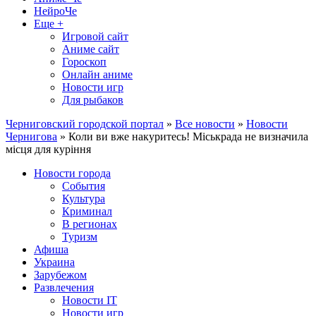
НейроЧе
Еще +
Игровой сайт
Аниме сайт
Гороскоп
Онлайн аниме
Новости игр
Для рыбаков
Черниговский городской портал
»
Все новости
»
Новости
Чернигова
» Коли ви вже накуритесь! Міськрада не визначила
місця для куріння
Новости города
События
Культура
Криминал
В регионах
Туризм
Афиша
Украина
Зарубежом
Развлечения
Новости IT
Новости игр