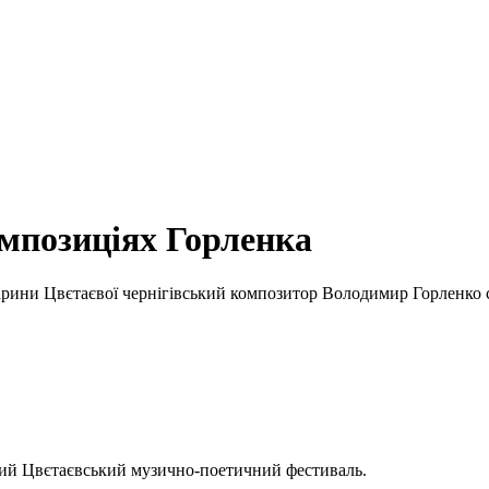
омпозиціях Горленка
рини Цвєтаєвої чернігівський композитор Володимир Горленко се
ший Цвєтаєвський музично-поетичний фестиваль.