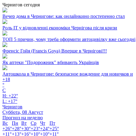
Чернигов сегодня
Вечер дома в Чернигове: как онлайнкино постепенно стал
Роль ІТ у відновленні економіки Чернігова після кризи
ТОП 5 причин, чому треба оформити автоцивілку вже сьогодні
Френсіс Гойя (Francis Goya) Вперше в Чернігові!!!
Як аптеки "Подорожник" вбивають Українців
Автошкола в Чернигове: безопасное вождение для новичков и
+
18
°
C
H:
+
22°
L:
+
17°
Чернигов
Суббота, 08 Август
Прогноз на неделю
Вс
Пн
Вт
Ср
Чт
Пт
+
26°
+
28°
+
30°
+
23°
+
24°
+
25°
+
11°
+
13°
+
16°
+
10°
+
10°
+
11°