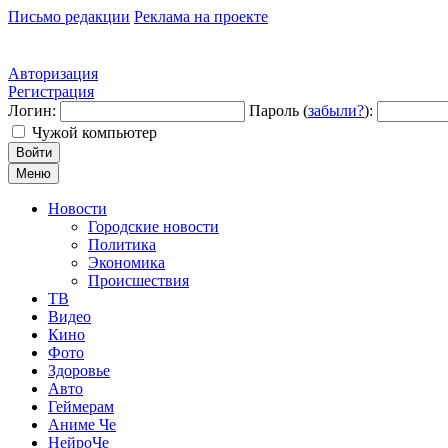
Письмо редакции
Реклама на проекте
Авторизация
Регистрация
Логин:
Пароль (
забыли?
):
Чужой компьютер
Войти
Меню
Новости
Городские новости
Политика
Экономика
Происшествия
ТВ
Видео
Кино
Фото
Здоровье
Авто
Геймерам
Аниме Че
НейроЧе