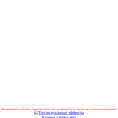
Інформація надається виключно з ознайомчою метою та не є закликом до участі в азартних іграх чи рекламою азартних розваг.
Казино з бонусами