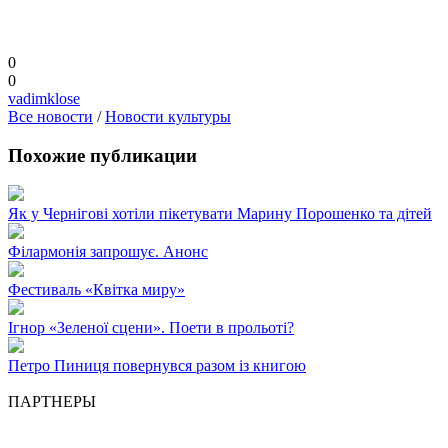
0
0
vadimklose
Все новости
/
Новости культуры
Похожие публикации
Як у Чернігові хотіли пікетувати Марину Порошенко та дітей
Філармонія запрошує. Анонс
Фестиваль «Квітка миру»
Ігнор «Зеленої сцени». Поети в прольоті?
Петро Пиниця повернувся разом із книгою
ПАРТНЕРЫ