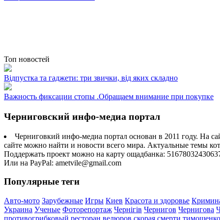
Топ новостей
Відпустка та гаджети: три звички, від яких складно
Важность фиксации стопы .Обращаем внимание при покупке
Черниговский инфо-медиа портал
Черниговкий инфо-медиа портал основан в 2011 году. На са
сайте можно найти и новости всего мира. Актуальные темы ко
Поддержать проект можно на карту ощадбанка: 5167803243063
Или на PayPal: ametvile@gmail.com
Популярные теги
Авто-мото
Зарубежные
Игры
Киев
Красота и здоровье
Кримин
Украина
Ученые
Фоторепортаж
Чернігів
Чернигов
Чернигова
противогрибковый
ресторан велюров
скорая
смерти
тимошенк