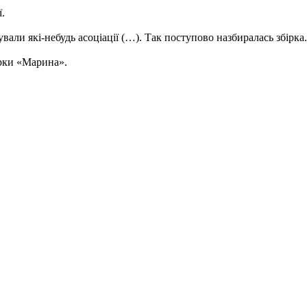
.
жували які-небудь асоціації (…). Так поступово назбиралась збірка.
ірки «Марина».