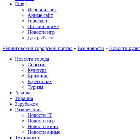
Еще +
Игровой сайт
Аниме сайт
Гороскоп
Онлайн аниме
Новости игр
Для рыбаков
Черниговский городской портал
»
Все новости
»
Новости куль
Новости города
События
Культура
Криминал
В регионах
Туризм
Афиша
Украина
Зарубежом
Развлечения
Новости IT
Новости игр
Новости кино
Новости аниме
Технологии