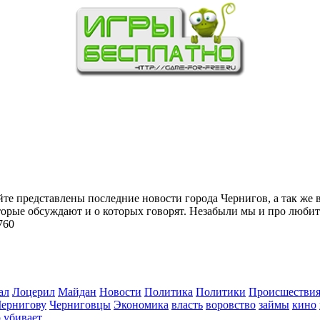
йте представлены последние новости города Чернигов, а так же 
торые обсуждают и о которых говорят. Незабыли мы и про любит
760
ал
Лоцерил
Майдан
Новости
Политика
Политики
Происшестви
Чернигову
Черниговцы
Экономика
власть
воровство
займы
кино
о
убивает