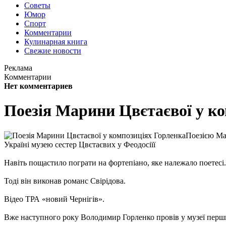
Советы
Юмор
Спорт
Комментарии
Кулинарная книга
Свежие новости
Реклама
Комментарии
Нет комментариев
Поезія Марини Цвєтаєвої у к
Поезією Ма
Україні музею сестер Цвєтаєвих у Феодосіїї
Навіть пощастило пограти на фортепіано, яке належало поетесі.
Тоді він виконав романс Свірідова.
Відео ТРА «новий Чернігів».
Вже наступного року Володимир Горленко провів у музеї пер