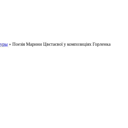
туры
» Поезія Марини Цвєтаєвої у композиціях Горленка