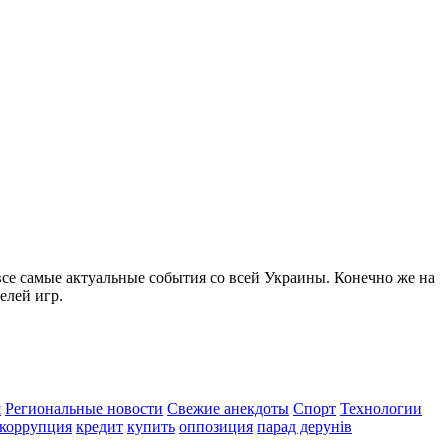
все самые актуальные события со всей Украины. Конечно же на
елей игр.
я
Региональные новости
Свежие анекдоты
Спорт
Технологии
коррупция
кредит
купить
оппозиция
парад дерунів