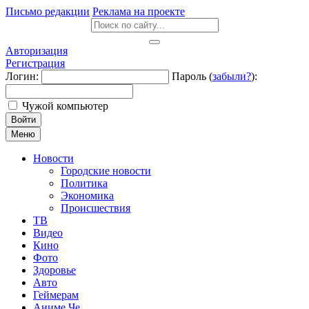
Письмо редакции
Реклама на проекте
Авторизация
Регистрация
Логин:
Пароль (
забыли?
):
Чужой компьютер
Войти
Меню
Новости
Городские новости
Политика
Экономика
Происшествия
ТВ
Видео
Кино
Фото
Здоровье
Авто
Геймерам
Аниме Че