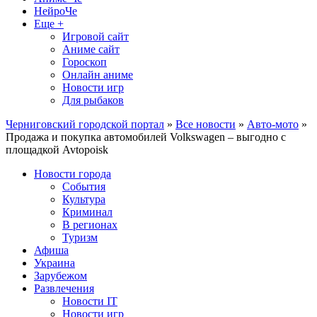
НейроЧе
Еще +
Игровой сайт
Аниме сайт
Гороскоп
Онлайн аниме
Новости игр
Для рыбаков
Черниговский городской портал
»
Все новости
»
Авто-мото
»
Продажа и покупка автомобилей Volkswagen – выгодно с
площадкой Avtopoisk
Новости города
События
Культура
Криминал
В регионах
Туризм
Афиша
Украина
Зарубежом
Развлечения
Новости IT
Новости игр