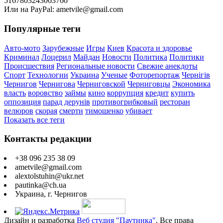
5167803243063760
Или на PayPal: ametvile@gmail.com
Популярные теги
Авто-мото
Зарубежные
Игры
Киев
Красота и здоровье
Криминал
Лоцерил
Майдан
Новости
Политика
Политики
Происшествия
Региональные новости
Свежие анекдоты
Спорт
Технологии
Украина
Ученые
Фоторепортаж
Чернігів
Чернигов
Чернигова
Черниговской
Черниговцы
Экономика
власть
воровство
займы
кино
коррупция
кредит
купить
оппозиция
парад дерунів
противогрибковый
ресторан
велюров
скорая
смерти
тимошенко
убивает
Показать все теги
Контакты редакции
+38 096 235 38 09
ametvile@gmail.com
alextolstuhin@ukr.net
pautinka@ch.ua
Украина, г. Чернигов
Дизайн и разработка
Веб студия "Паутинка"
. Все права