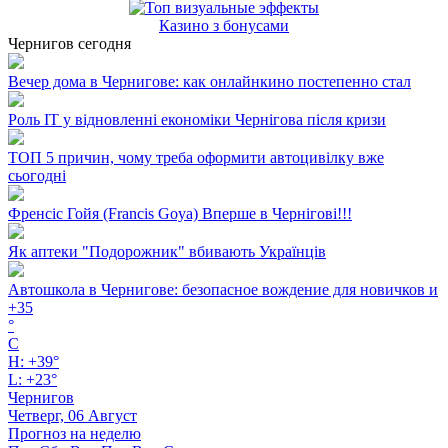
Казино з бонусами
Чернигов сегодня
Вечер дома в Чернигове: как онлайнкино постепенно стал
Роль ІТ у відновленні економіки Чернігова після кризи
ТОП 5 причин, чому треба оформити автоцивілку вже
сьогодні
Френсіс Гойя (Francis Goya) Вперше в Чернігові!!!
Як аптеки "Подорожник" вбивають Українців
Автошкола в Чернигове: безопасное вождение для новичков и
+
35
°
C
H:
+
39°
L:
+
23°
Чернигов
Четверг, 06 Август
Прогноз на неделю