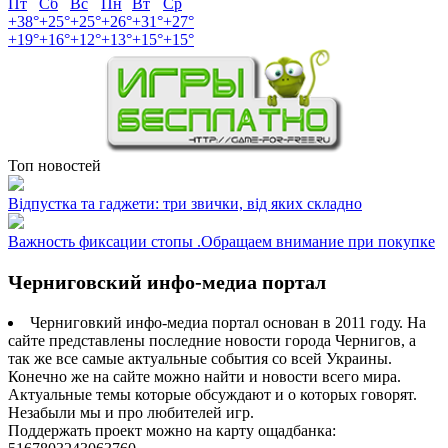
Пт
Сб
Вс
Пн
Вт
Ср
+
38°
+
25°
+
25°
+
26°
+
31°
+
27°
+
19°
+
16°
+
12°
+
13°
+
15°
+
15°
Топ новостей
Відпустка та гаджети: три звички, від яких складно
Важность фиксации стопы .Обращаем внимание при покупке
Черниговский инфо-медиа портал
Черниговкий инфо-медиа портал основан в 2011 году. На
сайте представлены последние новости города Чернигов, а
так же все самые актуальные события со всей Украины.
Конечно же на сайте можно найти и новости всего мира.
Актуальные темы которые обсуждают и о которых говорят.
Незабыли мы и про любителей игр.
Поддержать проект можно на карту ощадбанка: