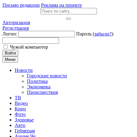
Письмо редакции
Реклама на проекте
Авторизация
Регистрация
Логин:
Пароль (
забыли?
):
Чужой компьютер
Войти
Меню
Новости
Городские новости
Политика
Экономика
Происшествия
ТВ
Видео
Кино
Фото
Здоровье
Авто
Геймерам
Аниме Че