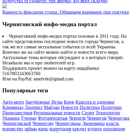
Відпустка та гаджети: три звички, від яких складно
Важность фиксации стопы .Обращаем внимание при покупке
Черниговский инфо-медиа портал
Черниговкий инфо-медиа портал основан в 2011 году. На
сайте представлены последние новости города Чернигов, а
так же все самые актуальные события со всей Украины.
Конечно же на сайте можно найти и новости всего мира.
Актуальные темы которые обсуждают и о которых говорят.
Незабыли мы и про любителей игр.
Поддержать проект можно на карту ощадбанка:
5167803243063760
Или на PayPal: ametvile@gmail.com
Популярные теги
Авто-мото
Зарубежные
Игры
Киев
Красота и здоровье
Криминал
Лоцерил
Майдан
Новости
Политика
Политики
Происшествия
Региональные новости
Спорт
Технологии
Украина
Ученые
Фоторепортаж
Чернігів
Чернигов
Чернигова
Черниговской
Чернигову
Черниговцы
Экономика
власть
воровство
займы
кино
коррупция
кредит
купить
оппозиция