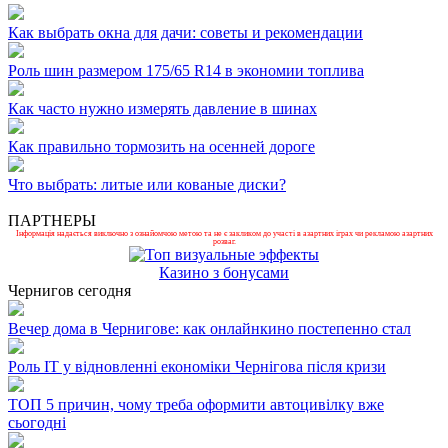
Как выбрать окна для дачи: советы и рекомендации
Роль шин размером 175/65 R14 в экономии топлива
Как часто нужно измерять давление в шинах
Как правильно тормозить на осенней дороге
Что выбрать: литые или кованые диски?
ПАРТНЕРЫ
Інформація надається виключно з ознайомчою метою та не є закликом до участі в азартних іграх чи рекламою азартних
розваг.
Казино з бонусами
Чернигов сегодня
Вечер дома в Чернигове: как онлайнкино постепенно стал
Роль ІТ у відновленні економіки Чернігова після кризи
ТОП 5 причин, чому треба оформити автоцивілку вже
сьогодні