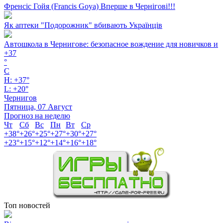
Френсіс Гойя (Francis Goya) Вперше в Чернігові!!!
Як аптеки "Подорожник" вбивають Українців
Автошкола в Чернигове: безопасное вождение для новичков и
+
37
°
C
H:
+
37°
L:
+
20°
Чернигов
Пятница, 07 Август
Прогноз на неделю
Чт
Сб
Вс
Пн
Вт
Ср
+
38°
+
26°
+
25°
+
27°
+
30°
+
27°
+
23°
+
15°
+
12°
+
14°
+
16°
+
18°
Топ новостей