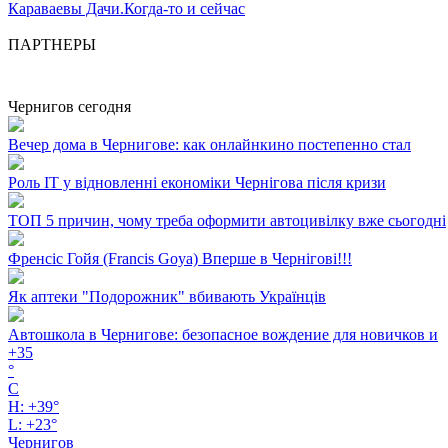
Караваевы Дачи.Когда-то и сейчас
ПАРТНЕРЫ
Чернигов сегодня
Вечер дома в Чернигове: как онлайнкино постепенно стал
Роль ІТ у відновленні економіки Чернігова після кризи
ТОП 5 причин, чому треба оформити автоцивілку вже сьогодні
Френсіс Гойя (Francis Goya) Вперше в Чернігові!!!
Як аптеки "Подорожник" вбивають Українців
Автошкола в Чернигове: безопасное вождение для новичков и
+
35
°
C
H:
+
39°
L:
+
23°
Чернигов