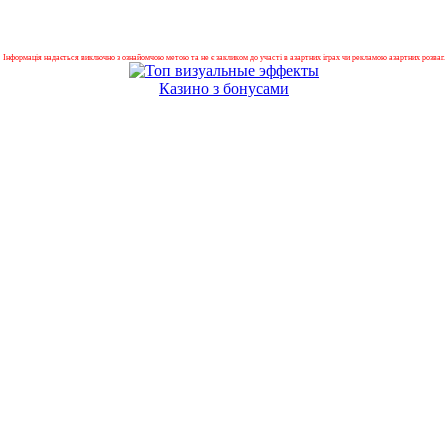
Інформація надається виключно з ознайомчою метою та не є закликом до участі в азартних іграх чи рекламою азартних розваг.
Казино з бонусами