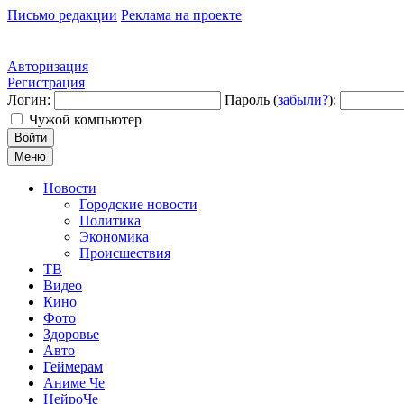
Письмо редакции
Реклама на проекте
Авторизация
Регистрация
Логин:
Пароль (
забыли?
):
Чужой компьютер
Войти
Меню
Новости
Городские новости
Политика
Экономика
Происшествия
ТВ
Видео
Кино
Фото
Здоровье
Авто
Геймерам
Аниме Че
НейроЧе