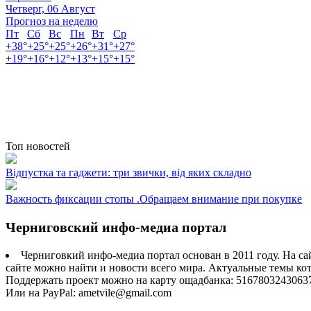
Четверг, 06 Август
Прогноз на неделю
Пт
Сб
Вс
Пн
Вт
Ср
+
38°
+
25°
+
25°
+
26°
+
31°
+
27°
+
19°
+
16°
+
12°
+
13°
+
15°
+
15°
Топ новостей
Відпустка та гаджети: три звички, від яких складно
Важность фиксации стопы .Обращаем внимание при покупке
Черниговский инфо-медиа портал
Черниговкий инфо-медиа портал основан в 2011 году. На са
сайте можно найти и новости всего мира. Актуальные темы ко
Поддержать проект можно на карту ощадбанка: 5167803243063
Или на PayPal: ametvile@gmail.com