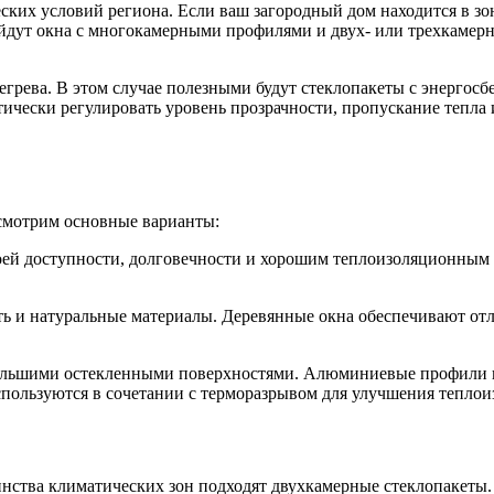
ских условий региона. Если ваш загородный дом находится в зо
йдут окна с многокамерными профилями и двух- или трехкамерн
егрева. В этом случае полезными будут стеклопакеты с энергос
ически регулировать уровень прозрачности, пропускание тепла 
смотрим основные варианты:
 доступности, долговечности и хорошим теплоизоляционным х
 и натуральные материалы. Деревянные окна обеспечивают отли
шими остекленными поверхностями. Алюминиевые профили про
спользуются в сочетании с терморазрывом для улучшения теплои
инства климатических зон подходят двухкамерные стеклопакеты