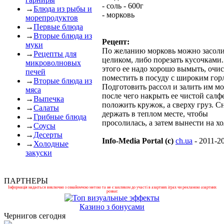
- соль - 600г
→
Блюда из рыбы и
- морковь
морепродуктов
→
Первые блюда
→
Вторые блюда из
Рецепт:
муки
По желанию морковь можно засол
→
Рецепты для
целиком, либо порезать кусочками.
микроволновых
этого ее надо хорошо вымыть, очис
печей
поместить в посуду с широким гор
→
Вторые блюда из
Подготовить рассол и залить им мо
мяса
после чего накрыть ее чистой салф
→
Выпечка
положить кружок, а сверху груз. С
→
Салаты
держать в теплом месте, чтобы
→
Грибные блюда
просолилась, а затем вынести на хо
→
Соусы
→
Десерты
Info-Media Portal (c)
ch.ua
- 2011-2
→
Холодные
закуски
ПАРТНЕРЫ
Інформація надається виключно з ознайомчою метою та не є закликом до участі в азартних іграх чи рекламою азартних
розваг.
Казино з бонусами
Чернигов сегодня