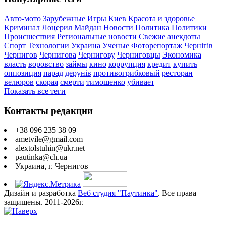
Авто-мото
Зарубежные
Игры
Киев
Красота и здоровье
Криминал
Лоцерил
Майдан
Новости
Политика
Политики
Происшествия
Региональные новости
Свежие анекдоты
Спорт
Технологии
Украина
Ученые
Фоторепортаж
Чернігів
Чернигов
Чернигова
Чернигову
Черниговцы
Экономика
власть
воровство
займы
кино
коррупция
кредит
купить
оппозиция
парад дерунів
противогрибковый
ресторан
велюров
скорая
смерти
тимошенко
убивает
Показать все теги
Контакты редакции
+38 096 235 38 09
ametvile@gmail.com
alextolstuhin@ukr.net
pautinka@ch.ua
Украина, г. Чернигов
Дизайн и разработка
Веб студия "Паутинка"
. Все права
защищены. 2011-2026г.