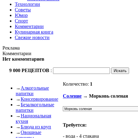
Технологии
Советы
Юмор
Спорт
Комментарии
Кулинарная книга
Свежие новости
Реклама
Комментарии
Нет комментариев
9 000 РЕЦЕПТОВ
:
Количество:
1
→
Алкогольные
напитки
Соление
→ Морковь соленая
→
Консервирование
→
Безалкогольные
напитки
→
Национальная
кухня
Требуется:
→
Блюда из круп
→
Овощные
- вода - 4 стакана
гарниры