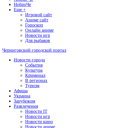
НейроЧе
Еще +
Игровой сайт
Аниме сайт
Гороскоп
Онлайн аниме
Новости игр
Для рыбаков
Черниговский городской портал
Новости города
События
Культура
Криминал
В регионах
Туризм
Афиша
Украина
Зарубежом
Развлечения
Новости IT
Новости игр
Новости кино
Новости аниме