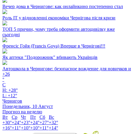
Вечер дома в Чернигове: как онлайнкино постепенно стал
Роль ІТ у відновленні економіки Чернігова після кризи
ТОП 5 причин, чому треба оформити автоцивілку вже
сьогодні
Френсіс Гойя (Francis Goya) Вперше в Чернігові!!!
Як аптеки "Подорожник" вбивають Українців
Автошкола в Чернигове: безопасное вождение для новичков и
+
26
°
C
H:
+
28°
L:
+
12°
Чернигов
Понедельник, 10 Август
Прогноз на неделю
Вт
Ср
Чт
Пт
Сб
Вс
+
30°
+
24°
+
23°
+
24°
+
27°
+
32°
+
16°
+
11°
+
10°
+
10°
+
11°
+
14°