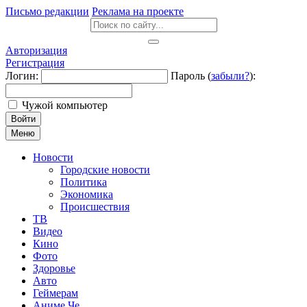
Письмо редакции
Реклама на проекте
Авторизация
Регистрация
Логин:
Пароль (
забыли?
):
Чужой компьютер
Войти
Меню
Новости
Городские новости
Политика
Экономика
Происшествия
ТВ
Видео
Кино
Фото
Здоровье
Авто
Геймерам
Аниме Че