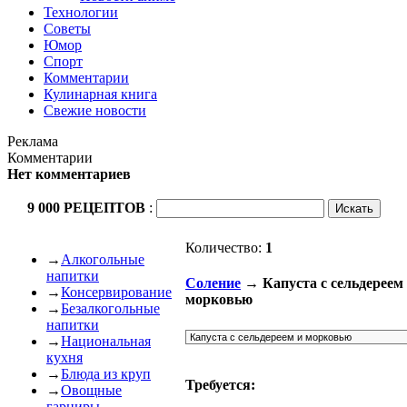
Технологии
Советы
Юмор
Спорт
Комментарии
Кулинарная книга
Свежие новости
Реклама
Комментарии
Нет комментариев
9 000 РЕЦЕПТОВ
:
Количество:
1
→
Алкогольные
напитки
Соление
→ Капуста с сельдереем
→
Консервирование
морковью
→
Безалкогольные
напитки
→
Национальная
кухня
→
Блюда из круп
Требуется:
→
Овощные
гарниры