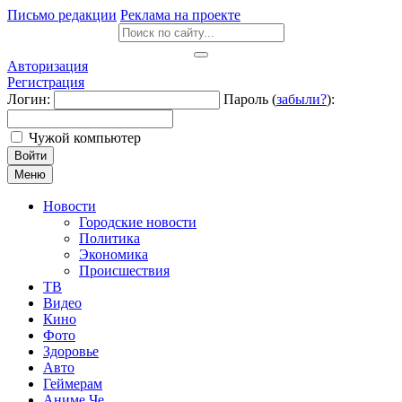
Письмо редакции
Реклама на проекте
Авторизация
Регистрация
Логин:
Пароль (
забыли?
):
Чужой компьютер
Войти
Меню
Новости
Городские новости
Политика
Экономика
Происшествия
ТВ
Видео
Кино
Фото
Здоровье
Авто
Геймерам
Аниме Че