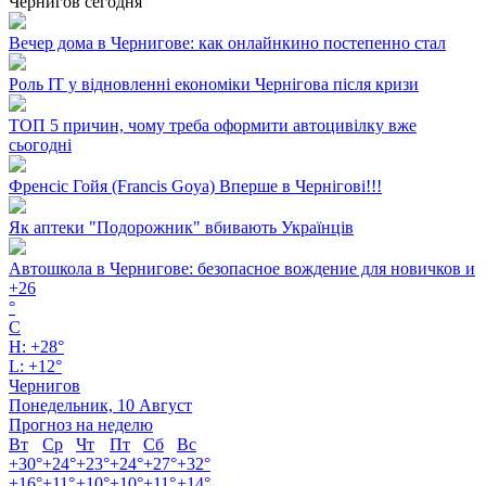
Чернигов сегодня
Вечер дома в Чернигове: как онлайнкино постепенно стал
Роль ІТ у відновленні економіки Чернігова після кризи
ТОП 5 причин, чому треба оформити автоцивілку вже
сьогодні
Френсіс Гойя (Francis Goya) Вперше в Чернігові!!!
Як аптеки "Подорожник" вбивають Українців
Автошкола в Чернигове: безопасное вождение для новичков и
+
26
°
C
H:
+
28°
L:
+
12°
Чернигов
Понедельник, 10 Август
Прогноз на неделю
Вт
Ср
Чт
Пт
Сб
Вс
+
30°
+
24°
+
23°
+
24°
+
27°
+
32°
+
16°
+
11°
+
10°
+
10°
+
11°
+
14°