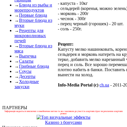
- капуста - 10кг
→
Блюда из рыбы и
- сельдерей (коренья, можно зелень)
морепродуктов
- морковь - 200г
→
Первые блюда
- чеснок - 300г
→
Вторые блюда из
- перец черный (горошек) - 20 шт.
муки
- соль - 250г.
→
Рецепты для
микроволновых
печей
Рецепт:
→
Вторые блюда из
Капусту мелко нашинковать, корен
мяса
сельдерея и морковь натереть на к
→
Выпечка
терке, добавить мелко нарезанный 
→
Салаты
перец и соль. Все хорошо перемеша
→
Грибные блюда
плотно набить в банки. Поставить 
→
Соусы
вынести на холод.
→
Десерты
→
Холодные
Info-Media Portal (c)
ch.ua
- 2011-2
закуски
ПАРТНЕРЫ
Інформація надається виключно з ознайомчою метою та не є закликом до участі в азартних іграх чи рекламою азартних
розваг.
Казино з бонусами