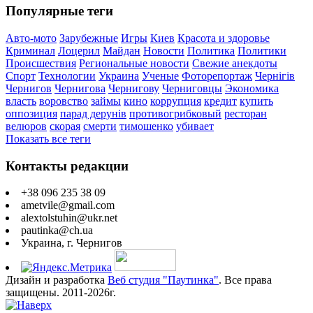
Популярные теги
Авто-мото
Зарубежные
Игры
Киев
Красота и здоровье
Криминал
Лоцерил
Майдан
Новости
Политика
Политики
Происшествия
Региональные новости
Свежие анекдоты
Спорт
Технологии
Украина
Ученые
Фоторепортаж
Чернігів
Чернигов
Чернигова
Чернигову
Черниговцы
Экономика
власть
воровство
займы
кино
коррупция
кредит
купить
оппозиция
парад дерунів
противогрибковый
ресторан
велюров
скорая
смерти
тимошенко
убивает
Показать все теги
Контакты редакции
+38 096 235 38 09
ametvile@gmail.com
alextolstuhin@ukr.net
pautinka@ch.ua
Украина, г. Чернигов
Дизайн и разработка
Веб студия "Паутинка"
. Все права
защищены. 2011-2026г.