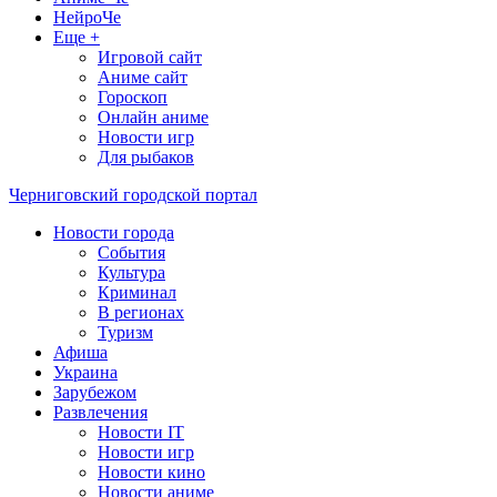
НейроЧе
Еще +
Игровой сайт
Аниме сайт
Гороскоп
Онлайн аниме
Новости игр
Для рыбаков
Черниговский городской портал
Новости города
События
Культура
Криминал
В регионах
Туризм
Афиша
Украина
Зарубежом
Развлечения
Новости IT
Новости игр
Новости кино
Новости аниме