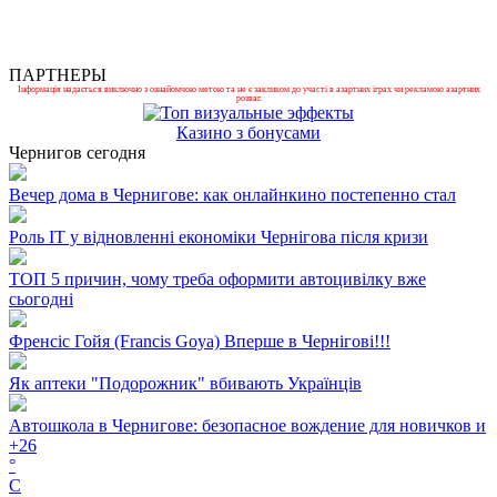
ПАРТНЕРЫ
Інформація надається виключно з ознайомчою метою та не є закликом до участі в азартних іграх чи рекламою азартних
розваг.
Казино з бонусами
Чернигов сегодня
Вечер дома в Чернигове: как онлайнкино постепенно стал
Роль ІТ у відновленні економіки Чернігова після кризи
ТОП 5 причин, чому треба оформити автоцивілку вже
сьогодні
Френсіс Гойя (Francis Goya) Вперше в Чернігові!!!
Як аптеки "Подорожник" вбивають Українців
Автошкола в Чернигове: безопасное вождение для новичков и
+
26
°
C