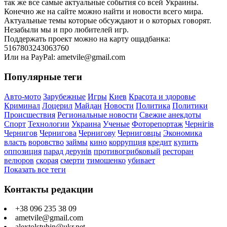
так же все самые актуальные события со всей Украины.
Конечно же на сайте можно найти и новости всего мира.
Актуальные темы которые обсуждают и о которых говорят.
Незабыли мы и про любителей игр.
Поддержать проект можно на карту ощадбанка:
5167803243063760
Или на PayPal: ametvile@gmail.com
Популярные теги
Авто-мото
Зарубежные
Игры
Киев
Красота и здоровье
Криминал
Лоцерил
Майдан
Новости
Политика
Политики
Происшествия
Региональные новости
Свежие анекдоты
Спорт
Технологии
Украина
Ученые
Фоторепортаж
Чернігів
Чернигов
Чернигова
Чернигову
Черниговцы
Экономика
власть
воровство
займы
кино
коррупция
кредит
купить
оппозиция
парад дерунів
противогрибковый
ресторан
велюров
скорая
смерти
тимошенко
убивает
Показать все теги
Контакты редакции
+38 096 235 38 09
ametvile@gmail.com
alextolstuhin@ukr.net