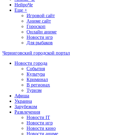
НейроЧе
Еще +
Игровой сайт
Аниме сайт
Гороскоп
Онлайн аниме
Новости игр
Для рыбаков
Черниговский городской портал
Новости города
События
Культура
Криминал
В регионах
Туризм
Афиша
Украина
Зарубежом
Развлечения
Новости IT
Новости игр
Новости кино
Новости аниме