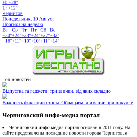
H:
+
28°
L:
+
12°
Чернигов
Понедельник, 10 Август
Прогноз на неделю
Вт
Ср
Чт
Пт
Сб
Вс
+
30°
+
24°
+
23°
+
24°
+
27°
+
32°
+
16°
+
11°
+
10°
+
10°
+
11°
+
14°
Топ новостей
Відпустка та гаджети: три звички, від яких складно
Важность фиксации стопы .Обращаем внимание при покупке
Черниговский инфо-медиа портал
Черниговкий инфо-медиа портал основан в 2011 году. На
сайте представлены последние новости города Чернигов, а