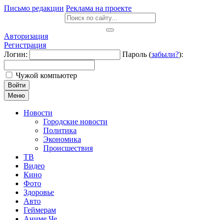
Письмо редакции
Реклама на проекте
Авторизация
Регистрация
Логин:
Пароль (
забыли?
):
Чужой компьютер
Войти
Меню
Новости
Городские новости
Политика
Экономика
Происшествия
ТВ
Видео
Кино
Фото
Здоровье
Авто
Геймерам
Аниме Че