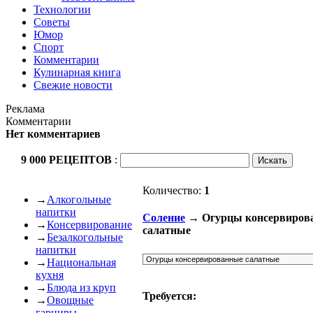
Технологии
Советы
Юмор
Спорт
Комментарии
Кулинарная книга
Свежие новости
Реклама
Комментарии
Нет комментариев
9 000 РЕЦЕПТОВ
:
Количество:
1
→
Алкогольные
напитки
Соление
→ Огурцы консервиров
→
Консервирование
салатные
→
Безалкогольные
напитки
→
Национальная
кухня
→
Блюда из круп
Требуется:
→
Овощные
гарниры