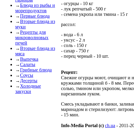
- огурцы - 10 кг
→
Блюда из рыбы и
- лук репчатый - 500 г
морепродуктов
- семена укропа или тмина - 15 г
→
Первые блюда
→
Вторые блюда из
рассол:
муки
→
Рецепты для
- вода - 6 л
микроволновых
- уксус - 2 л
печей
- соль - 150 г
→
Вторые блюда из
- сахар - 750 г
мяса
- перец черный - 10 шт.
→
Выпечка
→
Салаты
→
Грибные блюда
Рецепт:
→
Соусы
Свежие огурцы моют, очищают и н
→
Десерты
кружками толщиной б - 8 мм. Пер
→
Холодные
солью, тмином или укропом, мелко
закуски
нарезанным луком.
Смесь укладывают в банки, залива
маринадом и стерилизуют: литров
- 15 мин.
Info-Media Portal (c)
ch.ua
- 2011-2