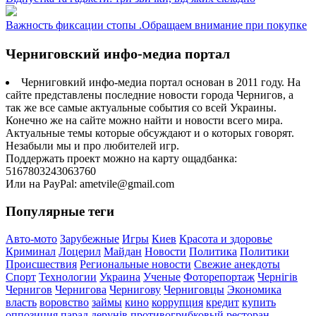
Важность фиксации стопы .Обращаем внимание при покупке
Черниговский инфо-медиа портал
Черниговкий инфо-медиа портал основан в 2011 году. На
сайте представлены последние новости города Чернигов, а
так же все самые актуальные события со всей Украины.
Конечно же на сайте можно найти и новости всего мира.
Актуальные темы которые обсуждают и о которых говорят.
Незабыли мы и про любителей игр.
Поддержать проект можно на карту ощадбанка:
5167803243063760
Или на PayPal: ametvile@gmail.com
Популярные теги
Авто-мото
Зарубежные
Игры
Киев
Красота и здоровье
Криминал
Лоцерил
Майдан
Новости
Политика
Политики
Происшествия
Региональные новости
Свежие анекдоты
Спорт
Технологии
Украина
Ученые
Фоторепортаж
Чернігів
Чернигов
Чернигова
Чернигову
Черниговцы
Экономика
власть
воровство
займы
кино
коррупция
кредит
купить
оппозиция
парад дерунів
противогрибковый
ресторан