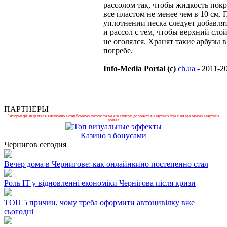
рассолом так, чтобы жидкость пок
все пластом не менее чем в 10 см. 
уплотнении песка следует добавля
и рассол с тем, чтобы верхний слой
не оголялся. Хранят такие арбузы в
погребе.
Info-Media Portal (c)
ch.ua
- 2011-2
ПАРТНЕРЫ
Інформація надається виключно з ознайомчою метою та не є закликом до участі в азартних іграх чи рекламою азартних
розваг.
Казино з бонусами
Чернигов сегодня
Вечер дома в Чернигове: как онлайнкино постепенно стал
Роль ІТ у відновленні економіки Чернігова після кризи
ТОП 5 причин, чому треба оформити автоцивілку вже
сьогодні