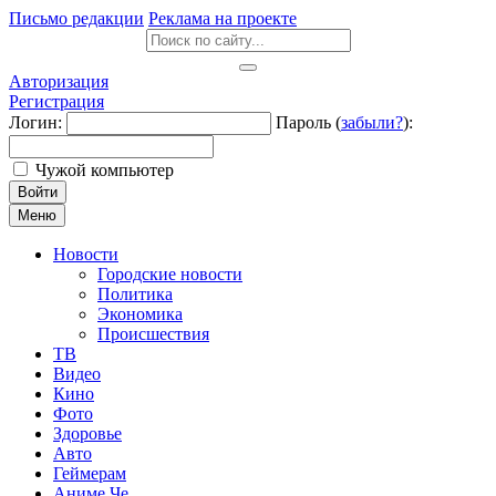
Письмо редакции
Реклама на проекте
Авторизация
Регистрация
Логин:
Пароль (
забыли?
):
Чужой компьютер
Войти
Меню
Новости
Городские новости
Политика
Экономика
Происшествия
ТВ
Видео
Кино
Фото
Здоровье
Авто
Геймерам
Аниме Че