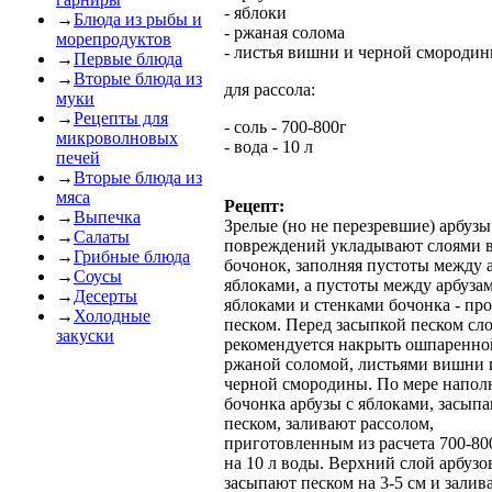
- яблоки
→
Блюда из рыбы и
- ржаная солома
морепродуктов
- листья вишни и черной смороди
→
Первые блюда
→
Вторые блюда из
для рассола:
муки
→
Рецепты для
- соль - 700-800г
микроволновых
- вода - 10 л
печей
→
Вторые блюда из
мяса
Рецепт:
→
Выпечка
Зрелые (но не перезревшие) арбузы
→
Салаты
повреждений укладывают слоями 
→
Грибные блюда
бочонок, заполняя пустоты между 
→
Соусы
яблоками, а пустоты между арбуза
→
Десерты
яблоками и стенками бочонка - п
→
Холодные
песком. Перед засыпкой песком сл
закуски
рекомендуется накрыть ошпаренно
ржаной соломой, листьями вишни 
черной смородины. По мере напол
бочонка арбузы с яблоками, засып
песком, заливают рассолом,
приготовленным из расчета 700-80
на 10 л воды. Верхний слой арбузо
засыпают песком на 3-5 см и залив