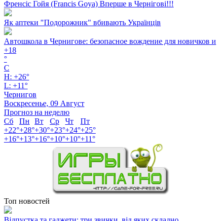
Френсіс Гойя (Francis Goya) Вперше в Чернігові!!!
Як аптеки "Подорожник" вбивають Українців
Автошкола в Чернигове: безопасное вождение для новичков и
+
18
°
C
H:
+
26°
L:
+
11°
Чернигов
Воскресенье, 09 Август
Прогноз на неделю
Сб
Пн
Вт
Ср
Чт
Пт
+
22°
+
28°
+
30°
+
23°
+
24°
+
25°
+
16°
+
13°
+
16°
+
10°
+
10°
+
11°
Топ новостей
Відпустка та гаджети: три звички, від яких складно