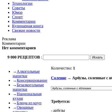
Технологии
Советы
Юмор
Спорт
Комментарии
Кулинарная книга
Свежие новости
Реклама
Комментарии
Нет комментариев
9 000 РЕЦЕПТОВ
:
Количество:
1
→
Алкогольные
напитки
Соление
→ Арбузы, соленные с 
→
Консервирование
→
Безалкогольные
напитки
→
Национальная
кухня
Требуется:
→
Блюда из круп
→
Овощные
- арбузы
гарниры