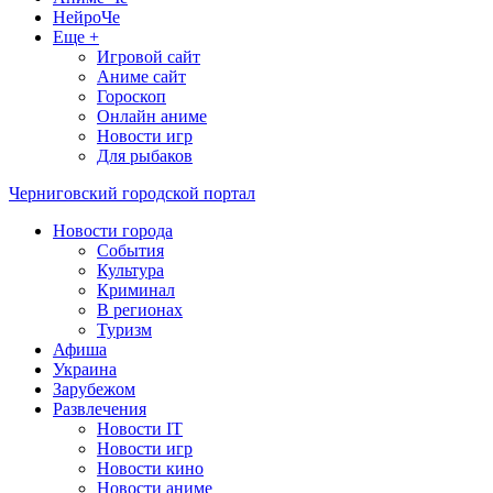
НейроЧе
Еще +
Игровой сайт
Аниме сайт
Гороскоп
Онлайн аниме
Новости игр
Для рыбаков
Черниговский городской портал
Новости города
События
Культура
Криминал
В регионах
Туризм
Афиша
Украина
Зарубежом
Развлечения
Новости IT
Новости игр
Новости кино
Новости аниме