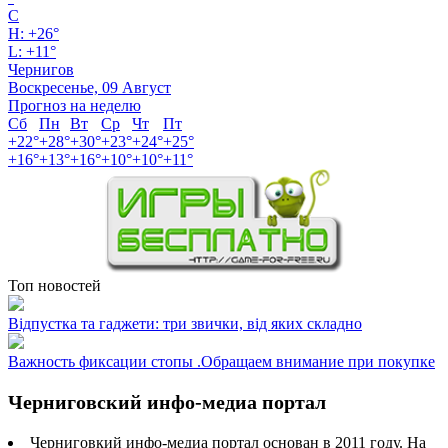
C
H:
+
26°
L:
+
11°
Чернигов
Воскресенье, 09 Август
Прогноз на неделю
Сб
Пн
Вт
Ср
Чт
Пт
+
22°
+
28°
+
30°
+
23°
+
24°
+
25°
+
16°
+
13°
+
16°
+
10°
+
10°
+
11°
Топ новостей
Відпустка та гаджети: три звички, від яких складно
Важность фиксации стопы .Обращаем внимание при покупке
Черниговский инфо-медиа портал
Черниговкий инфо-медиа портал основан в 2011 году. На