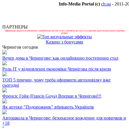
Info-Media Portal (c)
ch.ua
- 2011-2
ПАРТНЕРЫ
Інформація надається виключно з ознайомчою метою та не є закликом до участі в азартних іграх чи рекламою азартних
розваг.
Казино з бонусами
Чернигов сегодня
Вечер дома в Чернигове: как онлайнкино постепенно стал
Роль ІТ у відновленні економіки Чернігова після кризи
ТОП 5 причин, чому треба оформити автоцивілку вже
сьогодні
Френсіс Гойя (Francis Goya) Вперше в Чернігові!!!
Як аптеки "Подорожник" вбивають Українців
Автошкола в Чернигове: безопасное вождение для новичков и
+
18
°