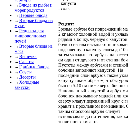
- капуста
→
Блюда из рыбы и
- соль.
морепродуктов
→
Первые блюда
→
Вторые блюда из
Рецепт:
муки
Зрелые арбузы без повреждений ма
→
Рецепты для
2 кг моют холодной водой и укла
микроволновых
рядами в бочку, чередуя с капустой
печей
бочки сначала насыпают шинкова
→
Вторые блюда из
подсоленную капусту слоем до 10 с
мяса
затем укладывают арбузы на расст
→
Выпечка
см один от другого и от стенки боч
→
Салаты
Пустоты между арбузами и стенко
→
Грибные блюда
бочонка заполняют капустой. На
→
Соусы
последний слой арбузов также ук
→
Десерты
капусту таким образом, чтобы уров
→
Холодные
был на 5-10 см ниже верха бочонка
закуски
Наполненный капустой и арбузами
бочонок накрывают марлей или хол
сверху кладут деревянный круг с г
хранят в прохладном помещении. 
таким способом арбузы следует
использовать до потепления, так ка
тепле они закисают.