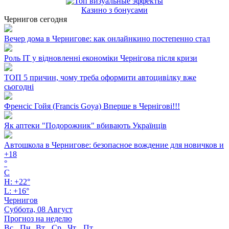
Казино з бонусами
Чернигов сегодня
Вечер дома в Чернигове: как онлайнкино постепенно стал
Роль ІТ у відновленні економіки Чернігова після кризи
ТОП 5 причин, чому треба оформити автоцивілку вже
сьогодні
Френсіс Гойя (Francis Goya) Вперше в Чернігові!!!
Як аптеки "Подорожник" вбивають Українців
Автошкола в Чернигове: безопасное вождение для новичков и
+
18
°
C
H:
+
22°
L:
+
16°
Чернигов
Суббота, 08 Август
Прогноз на неделю
Вс
Пн
Вт
Ср
Чт
Пт