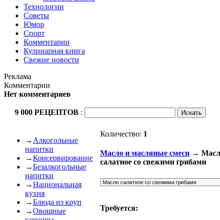
Технологии
Советы
Юмор
Спорт
Комментарии
Кулинарная книга
Свежие новости
Реклама
Комментарии
Нет комментариев
9 000 РЕЦЕПТОВ
:
Количество:
1
→
Алкогольные
напитки
Масло и масляные смеси
→ Масл
→
Консервирование
салатное со свежими грибами
→
Безалкогольные
напитки
→
Национальная
кухня
→
Блюда из круп
Требуется:
→
Овощные
гарниры