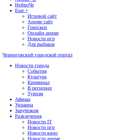
НейроЧе
Еще +
Игровой сайт
Аниме сайт
Гороскоп
Онлайн аниме
Новости игр
Для рыбаков
Черниговский городской портал
Новости города
События
Культура
Криминал
В регионах
Туризм
Афиша
Украина
Зарубежом
Развлечения
Новости IT
Новости игр
Новости кино
Новости аниме