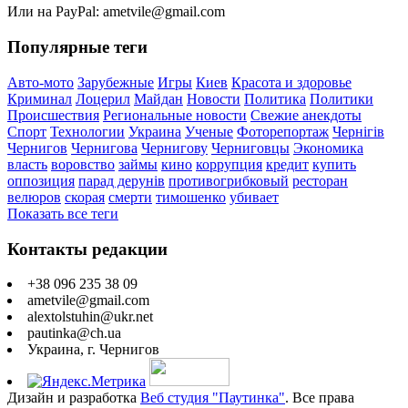
Или на PayPal: ametvile@gmail.com
Популярные теги
Авто-мото
Зарубежные
Игры
Киев
Красота и здоровье
Криминал
Лоцерил
Майдан
Новости
Политика
Политики
Происшествия
Региональные новости
Свежие анекдоты
Спорт
Технологии
Украина
Ученые
Фоторепортаж
Чернігів
Чернигов
Чернигова
Чернигову
Черниговцы
Экономика
власть
воровство
займы
кино
коррупция
кредит
купить
оппозиция
парад дерунів
противогрибковый
ресторан
велюров
скорая
смерти
тимошенко
убивает
Показать все теги
Контакты редакции
+38 096 235 38 09
ametvile@gmail.com
alextolstuhin@ukr.net
pautinka@ch.ua
Украина, г. Чернигов
Дизайн и разработка
Веб студия "Паутинка"
. Все права