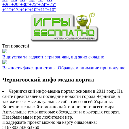
+
26°
+
29°
+
30°
+
25°
+
24°
+
25°
+
11°
+
13°
+
16°
+
10°
+
11°
+
10°
Топ новостей
Відпустка та гаджети: три звички, від яких складно
Важность фиксации стопы .Обращаем внимание при покупке
Черниговский инфо-медиа портал
Черниговкий инфо-медиа портал основан в 2011 году. На
сайте представлены последние новости города Чернигов, а
так же все самые актуальные события со всей Украины.
Конечно же на сайте можно найти и новости всего мира.
Актуальные темы которые обсуждают и о которых говорят.
Незабыли мы и про любителей игр.
Поддержать проект можно на карту ощадбанка:
5167803243063760