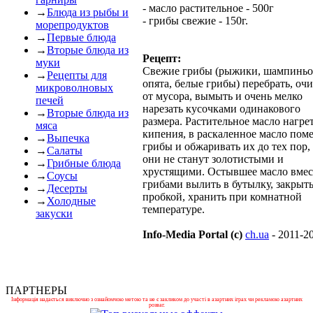
- масло растительное - 500г
→
Блюда из рыбы и
- грибы свежие - 150г.
морепродуктов
→
Первые блюда
→
Вторые блюда из
Рецепт:
муки
Свежие грибы (рыжики, шампиньо
→
Рецепты для
опята, белые грибы) перебрать, оч
микроволновых
от мусора, вымыть и очень мелко
печей
нарезать кусочками одинакового
→
Вторые блюда из
размера. Растительное масло нагре
мяса
кипения, в раскаленное масло пом
→
Выпечка
грибы и обжаривать их до тех пор,
→
Салаты
они не станут золотистыми и
→
Грибные блюда
хрустящими. Остывшее масло вмес
→
Соусы
грибами вылить в бутылку, закрыт
→
Десерты
пробкой, хранить при комнатной
→
Холодные
температуре.
закуски
Info-Media Portal (c)
ch.ua
- 2011-2
ПАРТНЕРЫ
Інформація надається виключно з ознайомчою метою та не є закликом до участі в азартних іграх чи рекламою азартних
розваг.