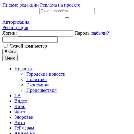
Письмо редакции
Реклама на проекте
Авторизация
Регистрация
Логин:
Пароль (
забыли?
):
Чужой компьютер
Войти
Меню
Новости
Городские новости
Политика
Экономика
Происшествия
ТВ
Видео
Кино
Фото
Здоровье
Авто
Геймерам
Аниме Че